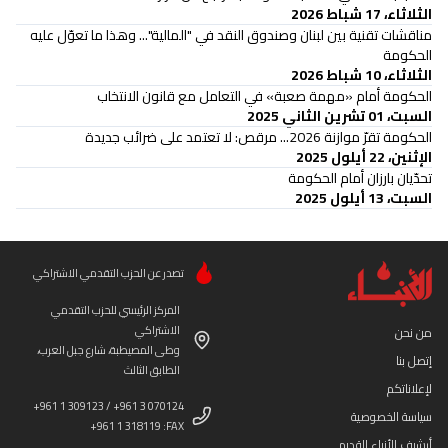
الثلاثاء، 17 شباط 2026
مناقشات تقنية بين لبنان وصندوق النقد في "المالية"... وهذا ما تعوّل عليه
الحكومة
الثلاثاء، 10 شباط 2026
الحكومة أمام «مهمة صعبة» في التعامل مع قانون الانتخاب
السبت، 01 تشرين الثاني 2025
الحكومة تقرّ موازنة 2026... مرقص: لا تعتمد على ضرائب جديدة
الإثنين، 22 أيلول 2025
تحدّيان بارزان أمام الحكومة
السبت، 13 أيلول 2025
تصدر عن الحزب التقدمي الاشتراكي
المركز الرئيسي للحزب التقدمي
الاشتراكي
من نحن
وطى المصيطبة، شارع جبل العرب،
إتصل بنا
الطابق الثالث
لإعلاناتكم
+961 1 309123 / +961 3 070124
سياسة الخصوصية
+961 1 318119 :FAX
أرشيف الأنباء القديم