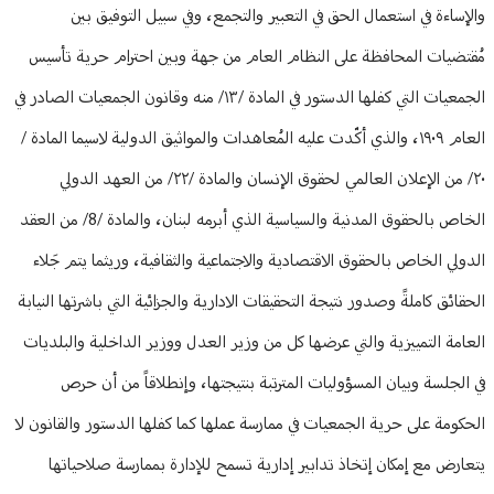
والإساءة في استعمال الحق في التعبير والتجمع، وفي سبيل التوفيق بين
مُقتضيات المحافظة على النظام العام من جهة وبين احترام حرية تأسيس
الجمعيات التي كفلها الدستور في المادة /۱۳/ منه وقانون الجمعيات الصادر في
العام ۱۹۰۹، والذي أكّدت عليه المُعاهدات والمواثيق الدولية لاسيما المادة /
۲۰/ من الإعلان العالمي لحقوق الإنسان والمادة /۲۲/ من العهد الدولي
الخاص بالحقوق المدنية والسياسية الذي أبرمه لبنان، والمادة /8/ من العقد
الدولي الخاص بالحقوق الاقتصادية والاجتماعية والثقافية، وريثما يتم جَلاء
الحقائق كاملةً وصدور نتيجة التحقيقات الادارية والجزائية التي باشرتها النيابة
العامة التمييزية والتي عرضها كل من وزير العدل ووزير الداخلية والبلديات
في الجلسة وبيان المسؤوليات المترتبة بنتيجتها، وإنطلاقاً من أن حرص
الحكومة على حرية الجمعيات في ممارسة عملها كما كفلها الدستور والقانون لا
يتعارض مع إمكان إتخاذ تدابير إدارية تسمح للإدارة بممارسة صلاحياتها