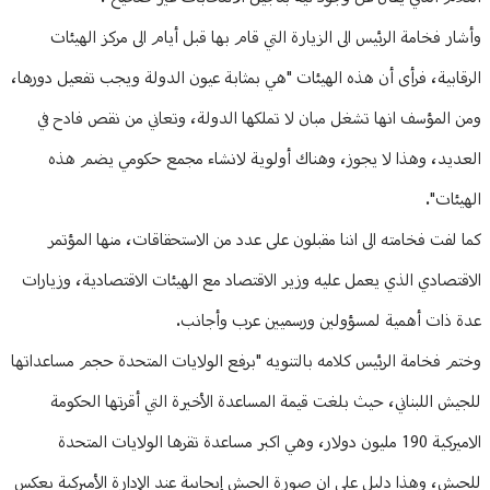
وأشار فخامة الرئيس الى الزيارة التي قام بها قبل أيام الى مركز الهيئات
الرقابية، فرأى أن هذه الهيئات "هي بمثابة عيون الدولة ويجب تفعيل دورها،
ومن المؤسف انها تشغل مبان لا تملكها الدولة، وتعاني من نقص فادح في
العديد، وهذا لا يجوز، وهناك أولوية لانشاء مجمع حكومي يضم هذه
الهيئات".
كما لفت فخامته الى اننا مقبلون على عدد من الاستحقاقات، منها المؤتمر
الاقتصادي الذي يعمل عليه وزير الاقتصاد مع الهيئات الاقتصادية، وزيارات
عدة ذات أهمية لمسؤولين ورسميين عرب وأجانب.
وختم فخامة الرئيس كلامه بالتنويه "برفع الولايات المتحدة حجم مساعداتها
للجيش اللبناني، حيث بلغت قيمة المساعدة الأخيرة التي أقرتها الحكومة
الاميركية 190 مليون دولار، وهي اكبر مساعدة تقرها الولايات المتحدة
للجيش، وهذا دليل على ان صورة الجيش إيجابية عند الإدارة الأميركية بعكس