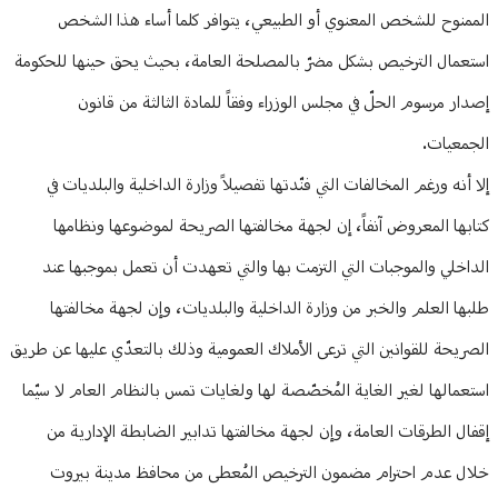
الممنوح للشخص المعنوي أو الطبيعي، يتوافر كلما أساء هذا الشخص
استعمال الترخيص بشكل مضرّ بالمصلحة العامة، بحيث يحق حينها للحكومة
إصدار مرسوم الحلّ في مجلس الوزراء وفقاً للمادة الثالثة من قانون
الجمعيات.
إلا أنه ورغم المخالفات التي فنّدتها تفصيلاً وزارة الداخلية والبلديات في
كتابها المعروض آنفاً، إن لجهة مخالفتها الصريحة لموضوعها ونظامها
الداخلي والموجبات التي التزمت بها والتي تعهدت أن تعمل بموجبها عند
طلبها العلم والخبر من وزارة الداخلية والبلديات، وإن لجهة مخالفتها
الصريحة للقوانين التي ترعى الأملاك العمومية وذلك بالتعدّي عليها عن طريق
استعمالها لغير الغاية المُخصّصة لها ولغايات تمس بالنظام العام لا سيّما
إقفال الطرقات العامة، وإن لجهة مخالفتها تدابير الضابطة الإدارية من
خلال عدم احترام مضمون الترخيص المُعطى من محافظ مدينة بيروت