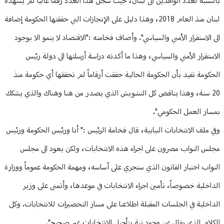
بالنسبة لعدد الوافدين الى لبنان، حيث سجل هذا العدد رقماً عاليا لم يشهده
لبنان منذ العام 2018، وهذا دليل على الإنجازات التي حققتها الحكومة إضافة
الى الاستقرار الأمني والسياسي". وأضاف فخامته :"الاقتصاد لا ينمو الا بوجود
الاستقرار الأمني والسياسي، وهذا ما أكدته دراسة أرسلتها الى دولة رئيس
الحكومة تفيد بأن الحكومة الحالية حققت أرقاماً لم تحققها أي حكومة منذ
20 سنة، وهذا يناقض كل التشويش الذي يصدر من هنا وهناك والذي يشكك
بمسار العمل الحكومي".
وفي ملف الانتخابات النيابية، قال فخامة الرئيس :" أنا ورئيس الحكومة ورئيس
مجلس النواب مصرون على اجراء هذه الانتخابات، ولكن يعود الى مجلس
النواب اختيار القانون الذي ستجري على أساسه، ومهمة الحكومة عموماً ووزارة
الداخلية خصوصاً، تأمين اجراء الانتخابات في موعدها، وأتمنى على وزير
الداخلية في الجلسات المقبلة اطلاعنا على مسار التحضيرات للانتخابات. وكل
الكلام الذي يقال عن وجود نية بتأجيل الانتخابات غير صحيح".