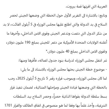
العربية التي اقرتها قمة بيروت.
وتابع: بالاشارة الى التقرير الأول حول الخطة التي وضعها الجيش لحصر
السلاح في يد الدولة والتي اطلع عليها مجلس الوزراء في 5 أيلول الفائت، لا بد
من شكر الدول التي دعمت وتدعم الجيش وقوى الامن الداخلي، وآخرها ما
أعلنته الولايات المتحدة الأميركية من دعم للجيش بمبلغ 190 مليون دولار،
ولقوى الامن الداخلي بمبلغ 40 مليون دولار."
ثم انتقل مجلس الوزراء لدراسة بنود جدول اعماله، فأقرها ومنها:
- موضوع خطة الجيش بحثها مجلس الوزراء بالاستناد الى ما يلي:
لما كان مجلس الوزراء، وبموجب قراره رقم 5 تاريخ 5 أيلول 2025، رحب
بالخطة التي وضعتها قيادة الجيش ومراحلها المتتالية، لضمان تنفيذ قرار
بسط سلطة الدولة بقواها الذاتية حصراً، وحصر السلاح بيد السلطات
الشرعية، وأخذ علماً بها وفقا لما هو منصوص في اتفاق الطائف والقرار 1701