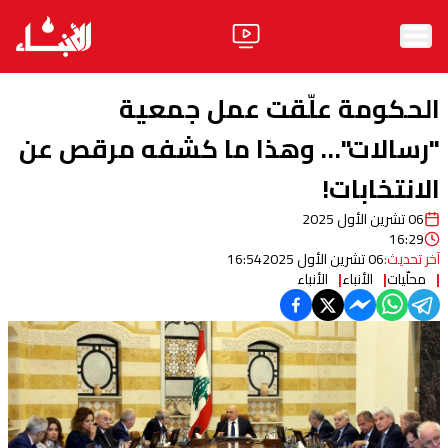
الرئيسية
الحكومة علّقت عمل جمعية
الأخبار
"رسالات"… وهذا ما كشفه مرقص عن
الانتخابات!
آراء
06 تشرين الأول 2025
فيديو
16:29
آخر تحديث:
06 تشرين الأول 2025
16:54
مواقف
محلّيات
الأنباء
الأنباء
وليد جنبلاط
الحزب
ابحث
ثقافة ومجتمع