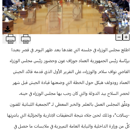
منوعات
T
الحكومة علّقت عمل جمعية "رسالات"… وهذا ما كشفه مرقص عن الانت
Article Content
اطلع مجلس الوزراء في جلسته التي عقدها بعد ظهر اليوم في قصر بعبدا
برئاسة رئيس الجمهورية العماد جوزاف عون وحضور رئيس مجلس الوزراء
القاضي نواف سلام والوزراء، على التقرير الأول الذي قدمه قائد الجيش
العماد رودولف هيكل حول الخطة التي وضعتها قيادة الجيش قبل شهر
لحصر السلاح بيد الدولة والتي كان رحب بها مجلس الوزراء في حينه.
وعلّق المجلس العمل بالعلم والخبر المعطى لـ "الجمعية اللبنانية للفنون
-رسالات"، وذلك لحين جلاء نتيجة التحقيقات الادارية والجزائية التي باشرتها
كلّ من وزارة الداخلية والنيابة العامة التمييزية في ملابسات ما حصل في