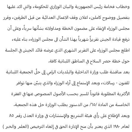
وخطاب فخامة رئيس الجمهورية والبيان الوزاري للحكومة، والتي اكد عليها
بتفصيل ووضوح كاملين، اعلان وقف الاعمال العدائية من قبل الطرفين، وقرر
مجلس الوزراء الإبقاء على مضمون الخطة ومداولاته بشأنها سرياً، وعلى أن
ترفع قيادة الجيش تقريراً شهرياً بهذا الشأن الى مجلس الوزراء، بناء عليه،
اطلع مجلس الوزراء على التقرير الشهري الذي عرضه قائد الجيش في الجلسة
حول خطة حصر السلاح في المناطق اللبنانية كافة.
بعد مناقشة طلب وزارة الداخلية والبلديات الرامي إلى حلّ الجمعية اللبنانية
للفنون - رسالات، وبعد الإستماع إلى آراء الوزراء والذي يتبيّن منها توافر
الأكثرية المطلوبة قانوناً للسير بحسب الأصول المنصوص عنها في الفقرة
الخامسة من المادة /٦٥/ من الدستور بطلب الوزارة حل هذه الجمعية.
وبعد الإطلاع على رأي هيئة التشريع والإستشارات في وزارة العدل رقم ٨٥
لعام ١٩٨٠ الذي يعتبر بأن منح الإدارة الحق في إلغاء الترخيص (العلم والخبر )