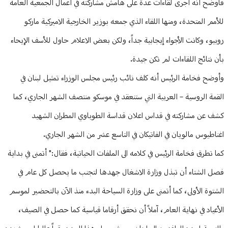
فأوضح أنه أجرى لقاءات عدة على هامش مشاركته في أعمال الجمعية العامة
للأمم المتحدة، ومنها اللقاء الذي جمعه بوزير الخارجية الاميركية ماركو
روبيو، وكانت الأجواء إيجابية جداً، ولكن بعض الاعلام حاول للأسف الإيحاء
بأن نتائج اللقاءات لم تكن جيدة.
وأوضح فخامة الرئيس أنه كلف نائب رئيس مجلس الوزراء تمثيل لبنان في
القمة الروسية – العربية التي ستنعقد في موسكو منتصف الشهر الجاري، كما
كشف عن مشاركته في قداس اعلان قداسة الطوباوي المطران الشهيد
اغناطيوس مالويان في الفاتيكان في التاسع عشر من الشهر الجاري.
كما تطرق فخامة الرئيس في كلامه الى الملفات الحياتية، فقال:" أتمنى في بداية
فصل الشتاء أن تبذل وزارة الاشغال جهدها لتجنب ما يحصل كل عام في
الشتوة الأولى، كما أتمنى على وزارة السياحة البدء منذ الآن بالتحضير لموسم
الأعياد في نهاية العام، آملاً أن نحقق أرقاما قياسية كما حصل في الصيف،