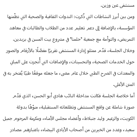
مستشفى عين وزين.
ومن بين أبرز النشاطات التي ذُكرت: الندوات الثقافية والصحية التي نظّمتها
المؤسسة، بالإضافة إلى دعم تعليم عدد من الطلاب والطالبات في معاهد
التمريض، والتوأمة مع جمعية "حلمنا" في مشروع بيت المسن في بزبدين.
وخلال الجلسة، قدّم ممثلو إدارة المستشفى تقريرًا مفصّلًا بالأرقام والصور
حول الخدمات الصحية، والتحسينات، والإضافات التي أُنجزت على المباني
والمعدات في الصرح الطبي خلال عام مضى، ما جعله موقعًا طبيًا يُفتخر به في
المتن الأعلى.
أما خلاصة الجلسة فكانت مداخلة النائب هادي أبو الحسن، الذي قدّم
صورة شاملة عن واقع المستشفى وتطلعاته المستقبلية، منوّهًا بدولة
الكويت، والزعيم وليد جنبلاط، وأعضاء مجلس الأمناء، ومكرمة المرحوم جميل
سعيد، وعدد من الخيرين من أصحاب الأيادي البيضاء، باعتبارهم مصادر