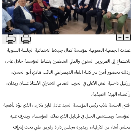
منوعات
T
إنجازات عام ودعم مستمر.. مؤسسة "كمال جنبلاط" الاجتماعية تكرّس
Article Content
عقدت الجمعية العمومية لمؤسسة كمال جنبلاط الاجتماعية الجلسة السنوية
للاستماع إلى التقريرين السنوي والمالي المتعلقين بنشاط المؤسسة خلال عام،
وذلك بحضور أمين سر كتلة اللقاء الديمقراطي النائب هادي أبو الحسن،
ووكيل داخلية المتن الأعلى في الحزب التقدمي الاشتراكي الأستاذ غسان زيدان،
وأعضاء الهيئة التنفيذية.
افتتح الجلسة نائب رئيس المؤسسة السيد عادل فايز مكارم، الذي نوّه بأهمية
المؤسسة وبمستشفى الجبل في قرنايل الذي تملكه المؤسسة، ويشرف عليه
مجلس أمناء من الأوفياء، ويديره مجلس إدارة وفريق طبي تحت إشراف