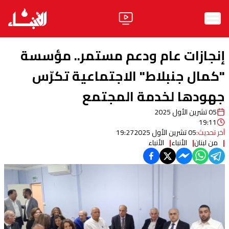
الرئيسية
إنجازات عام ودعم مستمر.. مؤسسة
الأخبار
"كمال جنبلاط" الاجتماعية تكرّس
جهودها لخدمة المجتمع
آراء
05 تشرين الأول 2025
فيديو
19:11
آخر تحديث:
05 تشرين الأول 2025
19:27
مواقف
من لبنان
الأنباء
الأنباء
وليد جنبلاط
الحزب
ابحث
ثقافة ومجتمع