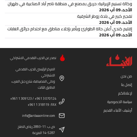
وكالة تسنيم الإيرانية: حريق بمصنع في منطقة ناصر آباد الصناعية في طهران
الأحد، 09 آب 2026
تفجير كبير في بلدة زوطر الشرقية
الأحد، 09 آب 2026
إقليم كندي أعلن حالة الطوارئ ويأمر بإخلاء مناطق مع احتدام حرائق الغابات
الأحد، 09 آب 2026
تصدر عن الحزب التقدمي الاشتراكي
المركز الرئيسي للحزب التقدمي
الاشتراكي
من نحن
وطى المصيطبة، شارع جبل العرب،
إتصل بنا
الطابق الثالث
لإعلاناتكم
+961 1 309123 / +961 3 070124
سياسة الخصوصية
+961 1 318119 :FAX
أرشيف الأنباء القديم
info@anbaaonline.com
ص.ب: 11-2893 رياض الصلح
14-5287 المزرعة