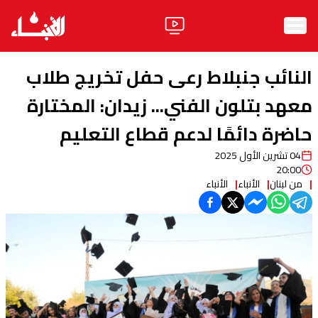
الرئيسية
النائب جنبلاط رعى حفل تخريج طلاب
الأخبار
معهد بتلون الفني... زيدان: المختارة
حاضرة دائمًا لدعم قطاع التعليم
آراء
04 تشرين الأول 2025
فيديو
20:00
من لبنان
الأنباء
الأنباء
مواقف
وليد جنبلاط
الحزب
ابحث
ثقافة ومجتمع