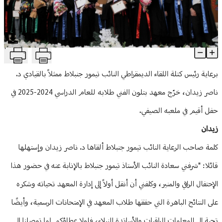
منوعات
T
النائب جنبلاط رعى حفل تخريج طلاب معهد بتلون الفني... زيدان: المختار
Article Content
برعاية رئيس كتلة اللقاء الديمقراطي النائب تيمور جنبلاط ممثلاً بالقيادي د.
ناصر زيدان، خرّج معهد بتلون الفني طلابه للعام الدراسي 2024-2025 في
حفل أقيم في ملعبه الصيفي.
زيدان
كلمة صاحب الرعاية النائب تيمور جنبلاط ألقاها د. ناصر زيدان وإستهلها
قائلا: "شرفني سعادة النائب الأستاذ تيمور جنبلاط بالإنابة عنه في حضور هذا
الإحتفال الراقي والمنير، وكلفني أن أنقل أولاً إلى إدارة المعهد تحياته وشكره
على النتائج الباهرة التي حققها طلاب المعهد في الإمتحانات الرسمية، وأيضًا
تحية إلى المعلمات الراقيات والأساتدة النبلاء، فلولا عطاؤكم لما توصلنا إلى