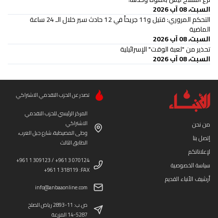
السبت، 08 آب 2026
التحكم المروري: قتيل و11 جريحاً في 12 حادث سير خلال الـ 24 ساعة
الماضية
السبت، 08 آب 2026
تحذير من "لعبة الوقت" الإسرائيلية
السبت، 08 آب 2026
تصدر عن الحزب التقدمي الاشتراكي
المركز الرئيسي للحزب التقدمي
الاشتراكي
من نحن
وطى المصيطبة، شارع جبل العرب،
إتصل بنا
الطابق الثالث
لإعلاناتكم
+961 1 309123 / +961 3 070124
سياسة الخصوصية
+961 1 318119 :FAX
أرشيف الأنباء القديم
info@anbaaonline.com
ص.ب: 11-2893 رياض الصلح
14-5287 المزرعة