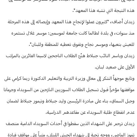
هذه النتيجة التي تشبه هذا المعهد".
زيدان أضاف، "كثيرون عملوا لإنجاح هذا المعهد وإيصاله إلى هذه المرحلة
منذ سنوات، في بلدة لطالما كانت جامعة لموسمين: موسم غلال تستثمره
للعيش بتعبها، وموسم نجاح وتفوق تعطيه للمنطقة وللبنان".
زيدان وباسم النائب جنبلاط هنّئ الطلاب الناجحين لاسيما الفائزين بالمراتب
الأولى على صعيد لبنان.
وتابع موجهاً الشكر إلى معالي وزيرة التربية والتعليم الدكتورة ريما كرامي على
موافقتها مؤخراً قبول تسجيل الطلاب السوريين النازحين من السويداء وجرمانا
وجبل السماق، بناء على مبادرة الرئيسين وليد جنبلاط وتيمور جنبلاط لضمان
عدم انقطاع طلبة السويداء عن مقاعدهم الدراسية.
زيدان ترحم على الشهداء الذين سقطوا في أحداث السويداء الدامية منتصف
تموز الماضي، ووجه تحية إلى شهداء الجيش اللبناني، مثنياً على مواقف قيادة