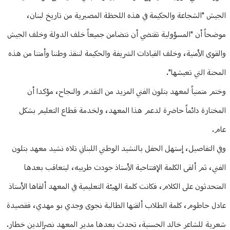
الجيش "الشجاعة والحكيمة في هذه اللحظة المصيرية من تاريخ لبنان،
موضحاً أن "المسؤولية تقتضي أن نتضامن جميعاً خلف الدولة وخلف الجيش
والقوى الأمنية، وخلف القيادات الشريفة والحكيمة لننقذ وطننا وأمتنا من هذه
المحنة التي تعيشها".
وختم متمنياً لمعهد بتلون الفني المزيد من التقدم والنجاح، مؤكدا أن
المختارة دائماً حاضرة لدعم هذا المعهد، ولخدمة قطاع التعليم بشكل
عام.
وفي التفاصيل، إستهل الحفل بالنشيد الوطني اللبناني تلاه نشيد معهد بتلون
الفني، ثم ألقى الكلمة الإفتتاحية الأستاذ جودت طربيه، ليتعاقب بعدها
المتحدثون على الكلام، فكانت كلمة الهيئة التعليمية في المعهد ألقاها الأستاذ
عادل حاطوم، كلمة الطلاب ألقتها الطالبة نجوى وجدي بو مهدي، فقصيدة
شعرية للشاعر خالد الحسنية، تحدث بعدها مدير المعهد نصرالدين خطار.