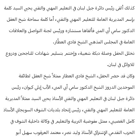
كذلك ألقى رئيس دائرة جبل لبنان في التعليم المهني والتقني يحيي السيد كلمة
بإسم المديرية العامة للتعليم المهني والتقني، أما كلمة سماحة شيخ العقل
الدكتور سامي أبي المنى فألقاها مستشاره ورئيس لجنة التواصل والعلاقات
العامة في المجلس المذهبي الشيخ فادي العطّار.
تخلل الحفل وصلة دبكة شعبية، وإختتم بتسليم شهادات للناجحين ودروع
للاوائل في لبنان.
وكان قد حضر الحفل، الشيخ فادي العطار ممثلاً شيخ العقل لطائفة
الموحدين الدروز الشيخ الدكتور سامي أبي المنى، الأب إيلي كيوان، رئيس
دائرة جبل لبنان في التعليم المهني والتقني الأستاذ يحيى السيد ممثلاً المديرية
العامة للتعليم المهني والتقني، رئيس إتحاد بلديات الشوف السويجاني الأستاذ
كامل الغصيني، ممثل مفوضية التربية والتعليم في وكالة داخلية الشوف في
الحزب التقدمي الإشتراكي الأستاذ وليد نصر، معتمد العرقوب سهيل أبو