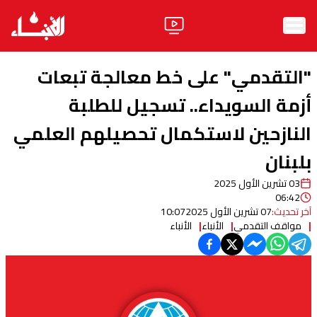
الرئيسية
"التقدمي" على خط معالجة تبعات
الأخبار
أزمة السويداء.. تسجيل للطلبة
النازحين لاستكمال تحصيلهم العلمي
آراء
بلبنان
فيديو
03 تشرين الأول 2025
مواقف
06:42
آخر تحديث:
07 تشرين الأول 2025
10:07
وليد جنبلاط
الحزب
مواقف التقدمي
الأنباء
الأنباء
ابحث
ثقافة ومجتمع