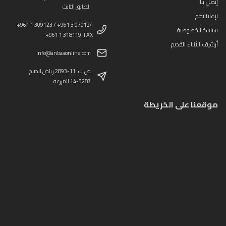
إتصل بنا
الطابق الثالث
لإعلاناتكم
+961 1 309123 / +961 3 070124
سياسة الخصوصية
+961 1 318119 :FAX
أرشيف الأنباء القديم
info@anbaaonline.com
ص.ب: 11-2893 رياض الصلح
14-5287 المزرعة
موقعنا على الخريطة