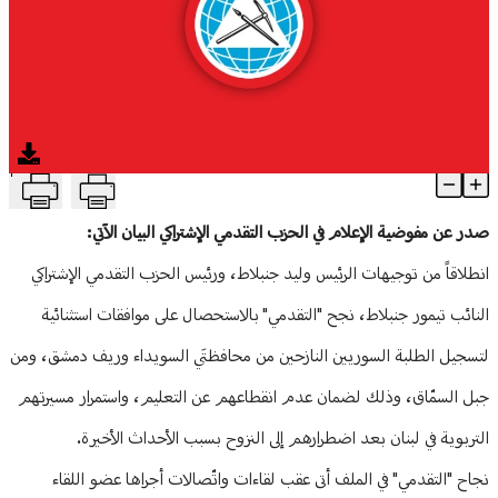
منوعات
T
"التقدمي" على خط معالجة تبعات أزمة السويداء.. تسجيل للطلبة الناز
Article Content
صدر عن مفوضية الإعلام في الحزب التقدمي الإشتراكي البيان الآتي:
انطلاقاً من توجيهات الرئيس وليد جنبلاط، ورئيس الحزب التقدمي الإشتراكي
النائب تيمور جنبلاط، نجح "التقدمي" بالاستحصال على موافقات استثنائية
لتسجيل الطلبة السوريين النازحين من محافظتَي السويداء وريف دمشق، ومن
جبل السمّاق، وذلك لضمان عدم انقطاعهم عن التعليم، واستمرار مسيرتهم
التربوية في لبنان بعد اضطرارهم إلى النزوح بسبب الأحداث الأخيرة.
نجاح "التقدمي" في الملف أتى عقب لقاءات واتّصالات أجراها عضو اللقاء