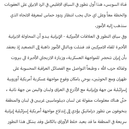
قناة السويس، هذا أول تطور في السياق الاقليمي في الرد الايراني على العقوبات
والخطة معاً وعلى اي حال يجب انتظار ردود حماس لمعرفة الاتجاه الذي
ستذهب إليه الأمور.
وفي سياق التطور في العلاقات الأميركية - الإيرانية يبدو أن المحاولة الايرانية
الأخيرة للقاء الاميركيين قد فشلت وبالتالي الأمور ذاهبة إلى التصعيد إذ يعتقد
بأن إيران تتحضر للمواجهة العسكرية، وزيارة الاريجاني الأخيرة الى بيروت
ولقائه حزب الله ، وطبعاً التواصل مع الفصائل العراقية المحسوبة على
طهران ومع الحوثيين، يوحي بامكان وقوع مواجهة عسكرية أمريكية أوروبية
إسرائيلية من جهة وإيرانية مع الأذرع في العراق ولبنان واليمن من جهة ثانية ،
حتّى هناك معلومات منقولة عن لسان ديبلوماسيين غربيين في لبنان والمنطقة
يتخوفون من تطور دراماتيكي يؤدي إلى إندلاع مواجهة أمريكية إسرائيلية إيرانية
سريعة في المنطقة ما قد يعيد خلط الأوراق بالكامل وقد يشكل هذا التطور