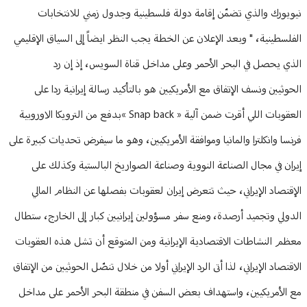
نيويورك والذي تضمّن إقامة دولة فلسطينية وجدول زمني للانتخابات
الفلسطينية، " وبعد الإعلان عن الخطة يجب النظر ايضاً إلى السياق الإقليمي
الذي يحصل في البحر الأحمر وعلى مداخل قناة السويس، إذ إن رد
الحوثيين ونسف الإتفاق مع الأمريكيين هو بالتأكيد رسالة إيرانية ردا على
العقوبات اللي أقرت ضمن آلية « Snap back »بدفع من الترويكا الاوروبية
فرنسا وانكلترا والمانيا وموافقة الأمريكيين، وهو ما سيفرض تحديات كبيرة على
إيران في مجال الصناعة النووية وصناعة الصواريخ البالستية وكذلك على
الإقتصاد الإيراني، حيث تتعرض إيران لعقوبات بفصلها عن النظام المالي
الدولي وتجميد أرصدة، ومنع سفر مسؤولين إيرانيين كبار إلى الخارج، ستطال
معظم النشاطات الاقتصادية الإيرانية ومن المتوقع أن تشل هذه العقوبات
الاقتصاد الإيراني، لذا أتى الرد الإيراني أولا من خلال تنصّل الحوثيين من الإتفاق
مع الأمريكيين، واستهداف بعض السفن في منطقة البحر الأحمر على مداخل