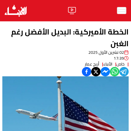
الرئيسية
الخطة الأميركية: البديل الأفضل رغم
الأخبار
الغبن
02 تشرين الأول 2025
آراء
17:39
خاص
الأنباء
أريج عمار
فيديو
مواقف
وليد جنبلاط
الحزب
ابحث
ثقافة ومجتمع