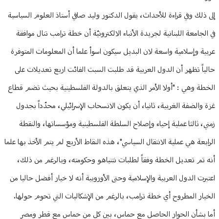
إلى ذلك وفي قراءة للأحداث، يقول الدكتور وليد صافي أستاذ العلوم السياسية
في الجامعة اللبنانية لجريدة الأنباء الالكترونيّة أن خطة ترامب تنال موافقة
عربية وإسلامية واسعة لان البديل سيكون اسوأ علما أن المعلومات المتوفرة
حالياً تظهر أن الدول العربية قد طلبت السبت الفائت اربع تعديلات على
الخطة وهي : "أولا الأمر الذي يتعلق بالدولة الفلسطينية بحيث تضم قطاع
غزة والضفة الغربية، ثانيا، أن يكون الانسحاب الإسرائيلي، محدّداً بجدول
زمني، ثالثا عملية إحياء وإصلاح السلطة الفلسطينية ومؤسساتها، والنقطة
الرابعة هي عملية الانتقال السياسي"، هذه النقاط الأربع لم يتم الأخذ بها علما
أنه تم تعديل الخطة وفقاً لطلبات نتنياهو وحكومته، وبالرغم من ذلك،
اعتبرت الدول العربية والإسلامية وحتى الأوروبية أنه لا خيار أفضل حاليا من
الخيار المطروح أي خطة ترامب، بالرغم من الإشكاليات التي تحوم حولها.
أما بشأن الحوار الحاصل مع حماس، بين كل من حماس مع قطر ومصر