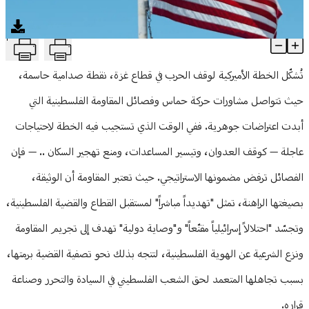
منوعات
T
الخطة الأميركية: البديل الأفضل رغم الغبن
Article Content
تُشكّل الخطة الأميركية لوقف الحرب في قطاع غزة، نقطة صدامية حاسمة،
حيث تتواصل مشاورات حركة حماس وفصائل المقاومة الفلسطينية التي
أبدت اعتراضات جوهرية. ففي الوقت الذي تستجيب فيه الخطة لاحتياجات
عاجلة — كوقف العدوان، وتيسير المساعدات، ومنع تهجير السكان .. — فإن
الفصائل ترفض مضمونها الاستراتيجي. حيث تعتبر المقاومة أن الوثيقة،
بصيغتها الراهنة، تمثل "تهديداً مباشراً" لمستقبل القطاع والقضية الفلسطينية،
وتجسّد "احتلالاً إسرائيلياً مقنّعاً" و"وصاية دولية" تهدف إلى تجريم المقاومة
ونزع الشرعية عن الهوية الفلسطينية، لتتجه بذلك نحو تصفية القضية برمتها،
بسبب تجاهلها المتعمد لحق الشعب الفلسطيني في السيادة والتحرر وصناعة
قراره.