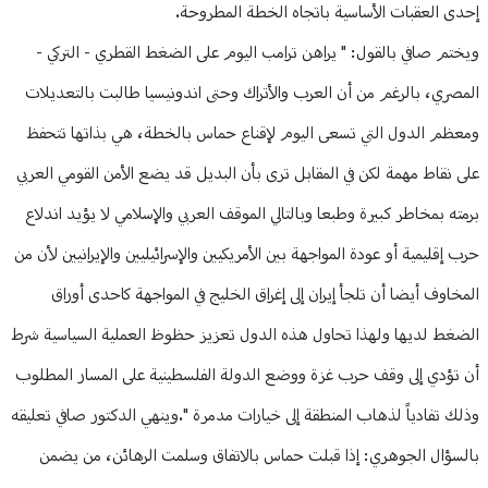
إحدى العقبات الأساسية باتجاه الخطة المطروحة.
ويختم صافي بالقول: " يراهن ترامب اليوم على الضغط القطري - التركي -
المصري، بالرغم من أن العرب والأتراك وحتى اندونيسيا طالبت بالتعديلات
ومعظم الدول التي تسعى اليوم لإقناع حماس بالخطة، هي بذاتها تتحفظ
على نقاط مهمة لكن في المقابل ترى بأن البديل قد يضع الأمن القومي العربي
برمته بمخاطر كبيرة وطبعا وبالتالي الموقف العربي والإسلامي لا يؤيد اندلاع
حرب إقليمية أو عودة المواجهة بين الأمريكيين والإسرائيليين والإيرانيين لأن من
المخاوف أيضا أن تلجأ إيران إلى إغراق الخليج في المواجهة كاحدى أوراق
الضغط لديها ولهذا تحاول هذه الدول تعزيز حظوظ العملية السياسية شرط
أن تؤدي إلى وقف حرب غزة ووضع الدولة الفلسطينية على المسار المطلوب
وذلك تفادياً لذهاب المنطقة إلى خيارات مدمرة ".وينهي الدكتور صافي تعليقه
بالسؤال الجوهري: إذا قبلت حماس بالاتفاق وسلمت الرهائن، من يضمن