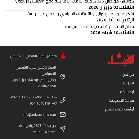
كواليس مونديال 2026: مرآة الأزمات الأميركية وفخ "الغسيل الرياضي"
الثلاثاء، 02 حزيران 2026
تفكيك الوهم الإسرائيلي: التوظيف السياسي والدفاع عن الهوية
الإثنين، 18 أيار 2026
فخاخ النخب: حيث الفضيحة تحدّد السياسة
الثلاثاء، 10 شباط 2026
تصدر عن الحزب التقدمي الاشتراكي
المركز الرئيسي للحزب التقدمي
الاشتراكي
من نحن
وطى المصيطبة، شارع جبل العرب،
إتصل بنا
الطابق الثالث
لإعلاناتكم
+961 1 309123 / +961 3 070124
سياسة الخصوصية
+961 1 318119 :FAX
أرشيف الأنباء القديم
info@anbaaonline.com
ص.ب: 11-2893 رياض الصلح
14-5287 المزرعة