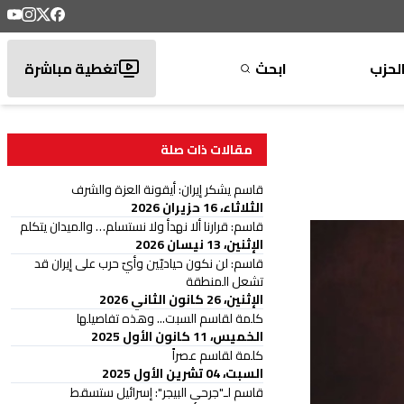
لحزب
ابحث
تغطية مباشرة
مقالات ذات صلة
قاسم يشكر إيران: أيقونة العزة والشرف
الثلاثاء، 16 حزيران 2026
قاسم: قرارنا ألا نهدأ ولا نستسلم… والميدان يتكلم
الإثنين، 13 نيسان 2026
قاسم: لن نكون حياديّين وأيّ حرب على إيران قد
تشعل المنطقة
الإثنين، 26 كانون الثاني 2026
كلمة لقاسم السبت... وهذه تفاصيلها
الخميس، 11 كانون الأول 2025
كلمة لقاسم عصراً
السبت، 04 تشرين الأول 2025
قاسم لـ"جرحى البيجر": إسرائيل ستسقط