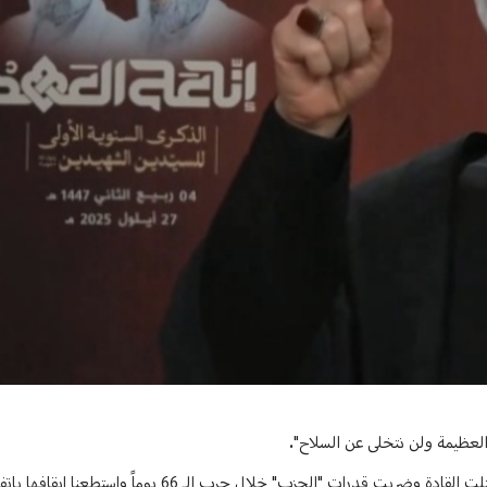
العظيمة ولن نتخلى عن السلاح".
لحزب" خلال حرب الـ 66 يوماً واستطعنا إيقافها باتفاق وقف النار".