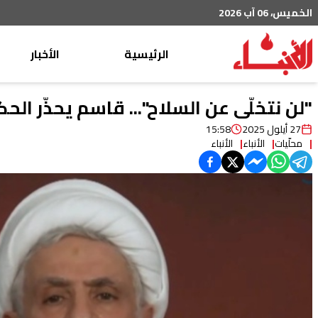
الخميس، 06 آب 2026
الرئيسية
الأخبار
محليات
"لن نتخلّى عن السلاح"... قاسم يحذّر الح
عربي دولي
27 أيلول 2025
15:58
محلّيات
الأنباء
الأنباء
إقتصاد
خاص
رياضة
من لبنان
ثقافة ومجتمع
منوعات