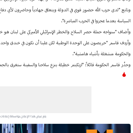
وتابع "لدى حزب الله حضور قوي في الدولة ويتعافى جهادياً وحاضرون لأي دفاع ب
السياسة بعدما عجزوا في الحرب المباشرة".
وأضاف "سنواجه حملة حصر السلاح والخطر الإسرائيلي الأميركي على لبنان هو خ
وأردف قاسم "حريصون على الوحدة الوطنية لكن علينا أن نكون في خندق واحد ضد اس
والحكومة منشغلة بأشياء هامشية".
وحذّر قاسم الحكومة قائلاً: "ارتكبتم خطيئة بنزع سلاحنا والسفينة ستغرق بالجم
يتم عرض هذا الإعلان بواسطة إعلانات Google، ولا يتحكم موقعنا في الإعلانات التي تظهر لكل مستخدم.
Advertisement Section