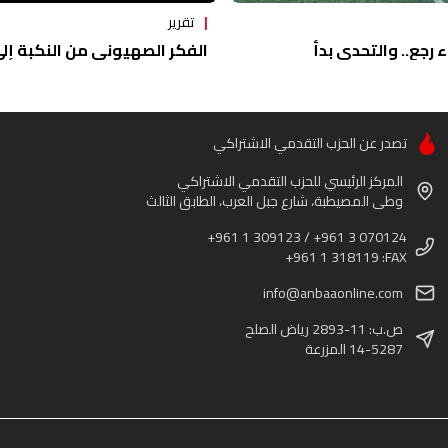
تقرير
ء رجع.. والتحدي بدأ
الفكر الصهيوني من النكبة إلى 
تصدر عن الحزب التقدمي الاشتراكي
المركز الرئيسي للحزب التقدمي الاشتراكي
وطى المصيطبة، شارع جبل العرب، الطابق الثالث
+961 1 309123 / +961 3 070124
+961 1 318119 :FAX
info@anbaaonline.com
ص.ب: 11-2893 رياض الصلح
14-5287 المزرعة