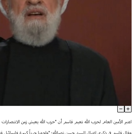
"لن نتخلّى عن السلاح"... قاسم يحذّر الحكومة
Article Content
اعتبر الأمين العام لحزب الله نعيم قاسم أن "حزب الله يعيش زمن الانتصارات 
وقال قاسم في ذكرى اغتيال السيد حسن نصرالله: "واجهنا حرباً كبيرة فإسرائيل قتلت القادة وضربت قدرات "ا