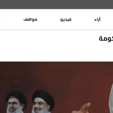
آراء
فيديو
مواقف
ا
موقف
وليد جنبلاط
كومة
الأنباء
تيمور جنبلاط
كتّاب
الأنباء
التقدّمي
منبر
مختارات
صحافة
أجنبية
بريد
القرّاء