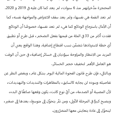
المحتجزة مدّخراتهم منذ 6 سنوات، لم يعد كما كان عليه في 2019 و 2020.
لم تعد النقمة هي نفسها، ولم يعد سقف الاعتراض والمواجهة نفسه، كما
أن الآمال باسترجاع الودائع كما هي، لم تعد نفسها، خصوصًا أن الودائع
فقدت أكثر من 33 في المئة من قيمتها بفعل التضخم، قبل طرح أو تطبيق
أي خطة لاستردادها تتضمّن نسب اقتطاع إضافية. وهذا الواقع يعني أن
المزيد من الانتظار والمراوحة سيؤديان إلى خسائر إضافية، في حين أن الوقت
هو العامل الأهم لتخفيف حجم الخسائر.
وبالتالي، فإن طرح قانون الفجوة المالية اليوم بشكل عام، وبغض النظر عن
تفاصيله وبنوده لن يجابه كالسابق، بالمظاهرات والتنديدات والتهديدات،
لأن المصيبة أو الصدمة، من أيّ نوع كانت، يكون وقعها صاعقًا في البدء،
ويصبح كبيرًا في المرحلة الأولى، ومن ثمّ يتحوّل إلى متوسطٍ، بعدها إلى صغير،
ليتحوّل إلى عادة يتعايش معها المتضرّرون.