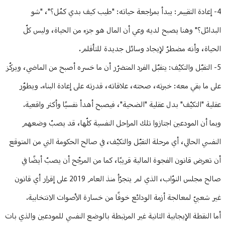
4- إعادة التقييم: يبدأ بمراجعة حياته: "طيب كيف بدي كمّل؟"، "شو
البدائل؟" وهنا يصبح لديه وعي أن المال هو جزء من الحياة، وليس كلّ
الحياة، وأنه مضطرّ لإيجاد وسائل جديدة للتأقلم.
5- التقبّل والتكيّف: يتقبّل الفرد المتضرّر أن ما خسره أصبح من الماضي، ويركّز
على ما بقي معه: خبرته، صحته، علاقاته، قدرته على إعادة البناء. ويطوّر
عقلية "التكيّف" بدل عقلية "الضحية"، فيصبح أهدأ نفسيًا وأكثر واقعية.
وبما أن المودعين اجتازوا تلك المراحل النفسية كلّها، قد يصبّ وضعهم
النفسي الحالي، أي مرحلة التقبّل والتكيّف، في صالح الحكومة التي من المتوقع
أن تعرض قانون الفجوة المالية قريبًا، كما من المرجّح أن يصبّ أيضًا في
صالح مجلس النوّاب، الذي لم يتجرّأ منذ العام 2019 على إقرار أي قانون
غير شعبيّ لمعالجة أزمة الودائع خوفًا من خسارة الأصوات الانتخابية.
أما النقطة الإيجابية الثانية غير المرتبطة بالوضع النفسي للمودعين والذي بات