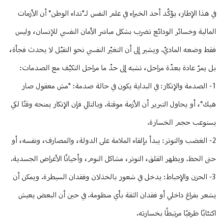
في هذا الإطار، يؤكّد أحد الخبراء في علم النفس لـ"نداء الوطن" أن الأزمات
المالية وخسائر الودائع تضرب بشكل مباشر الأمان النفسي للإنسان، وليس
فقط وضعه الماديّ. ويشير إلى أن التغيّر النفسي نحو التقبّل لا يحدث فجأة،
بل يمرّ عادة بعدّة مراحل، تشبه إلى حدّ ما مراحل التكيّف مع الصدمات:
1- الصدمة والإنكار: في البداية يكون في حالة صدمة: "مش معقول صار
هيك"، أو يحاول التبرير أن الأزمة موقتة. وبالتالي فإن الإنكار يمنحه وقتًا لكي
يستوعب حجم الخسارة.
2- الغضب والتوتر: يبدأ بإلقاء الملامة على الدولة، والمصارف، ونفسه، أو
حتى الحظ. ويظهر القلق، التوتر، مشاكل النوم، وأحيانًا الأعراض الجسدية.
3- الحزن والإحباط: يدخل في شعور بالخذلان وفقدان السيطرة. ويمكن أن
يشعر بفراغ داخلي أو فقدان الثقة بأي منظومة. في حين أن البعض يعيش
اكتئابًا ظرفيًا مرتبطًا بخسارته.