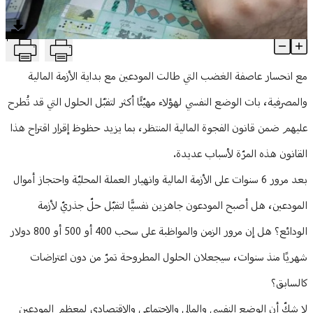
منوعات
T
هل أصبح المودعون جاهزين نفسيًّا لتقبّل حلّ جذريّ لأزمة الودائع؟
Article Content
مع انحسار عاصفة الغضب التي طالت المودعين مع بداية الأزمة المالية
والمصرفية، بات الوضع النفسي لهؤلاء مهيّئًا أكثر لتقبّل الحلول التي قد تُطرح
عليهم ضمن قانون الفجوة المالية المنتظر، بما يزيد حظوظ إقرار اقتراح هذا
القانون هذه المرّة لأسباب عديدة.
بعد مرور 6 سنوات على الأزمة المالية وانهيار العملة المحليّة واحتجاز أموال
المودعين، هل أصبح المودعون جاهزين نفسيًّا لتقبّل حلّ جذريّ لأزمة
الودائع؟ هل إن مرور الزمن والمواظبة على سحب 400 أو 500 أو 800 دولار
شهريًا منذ سنوات، سيجعلان الحلول المطروحة تمرّ من دون اعتراضات
كالسابق؟
لا شكّ أن الوضع النفسي والمالي والاجتماعي والاقتصادي لمعظم المودعين