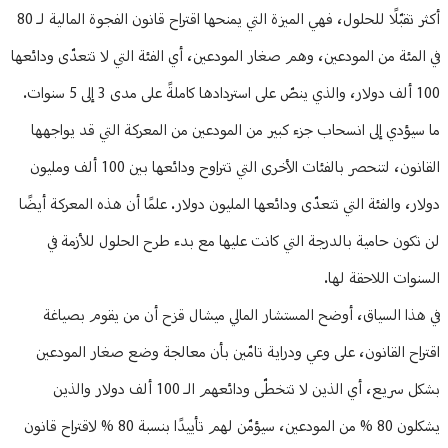
أكثر تقبّلًا للحلول، فهي الميزة التي يمنحها اقتراح قانون الفجوة المالية لـ 80
في المئة من المودعين، وهم صغار المودعين، أي الفئة التي لا تتعدّى ودائعها
100 ألف دولار، والذي ينصّ على استردادها كاملةً على مدى 3 إلى 5 سنوات.
ما سيؤدي إلى انسحاب جزء كبير من المودعين من المعركة التي قد يواجهها
القانون، لتنحصر بالفئات الأخرى التي تتراوح ودائعها بين 100 ألف ومليون
دولار، والفئة التي تتعدّى ودائعها المليون دولار. علمًا أن هذه المعركة أيضًا
لن تكون حامية بالدرجة التي كانت عليها مع بدء طرح الحلول للأزمة في
السنوات اللاحقة لها.
في هذا السياق، أوضح المستشار المالي ميشال قزح أن من يقوم بصياغة
اقتراح القانون، على وعي ودراية تامّين بأن معالجة وضع صغار المودعين
بشكل سريع، أي الذين لا تتخطّى ودائعهم الـ 100 ألف دولار والذين
يشكلون 80 % من المودعين، سيؤمّن لهم تأييدًا بنسبة 80 % لاقتراح قانون