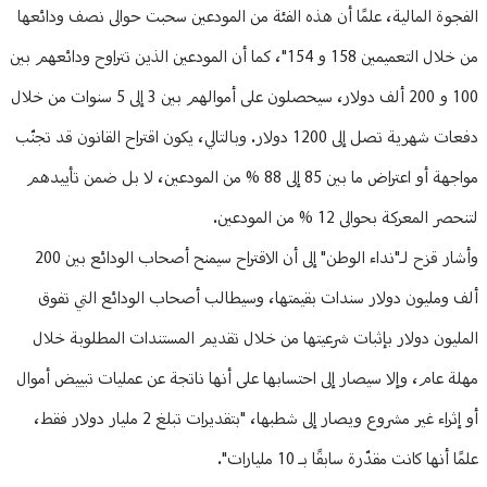
الفجوة المالية، علمًا أن هذه الفئة من المودعين سحبت حوالى نصف ودائعها
من خلال التعميمين 158 و 154"، كما أن المودعين الذين تتراوح ودائعهم بين
100 و 200 ألف دولار، سيحصلون على أموالهم بين 3 إلى 5 سنوات من خلال
دفعات شهرية تصل إلى 1200 دولار. وبالتالي، يكون اقتراح القانون قد تجنّب
مواجهة أو اعتراض ما بين 85 إلى 88 % من المودعين، لا بل ضمن تأييدهم
لتنحصر المعركة بحوالى 12 % من المودعين.
وأشار قزح لـ"نداء الوطن" إلى أن الاقتراح سيمنح أصحاب الودائع بين 200
ألف ومليون دولار سندات بقيمتها، وسيطالب أصحاب الودائع التي تفوق
المليون دولار بإثبات شرعيتها من خلال تقديم المستندات المطلوبة خلال
مهلة عام، وإلا سيصار إلى احتسابها على أنها ناتجة عن عمليات تبييض أموال
أو إثراء غير مشروع ويصار إلى شطبها، "بتقديرات تبلغ 2 مليار دولار فقط،
علمًا أنها كانت مقدّرة سابقًا بـ 10 مليارات".