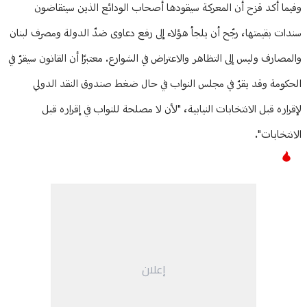
وفيما أكد قزح أن المعركة سيقودها أصحاب الودائع الذين سيتقاضون
سندات بقيمتها، رجّح أن يلجأ هؤلاء إلى رفع دعاوى ضدّ الدولة ومصرف لبنان
والمصارف وليس إلى التظاهر والاعتراض في الشوارع. معتبرًا أن القانون سيقرّ في
الحكومة وقد يقرّ في مجلس النواب في حال ضغط صندوق النقد الدولي
لإقراره قبل الانتخابات النيابية، "لأن لا مصلحة للنواب في إقراره قبل
الانتخابات".
إعلان