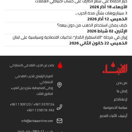
خيار الحفاظ على سعر الصرف على حساب احتياطي العملات
الأربعاء، 18 آذار 2026
3 سيناريوهات بشأن مدة الحرب...
الخميس، 12 آذار 2026
كيف يمكن استخدام الذهب من دون بيعه؟
الإثنين، 02 شباط 2026
إيران في مرحلة "اللااستقرار المُدار": تداعيات اقتصادية وسياسية على لبنان
الخميس، 22 كانون الثاني 2026
تصدر عن الحزب التقدمي الاشتراكي
المركز الرئيسي للحزب التقدمي
الاشتراكي
من نحن
وطى المصيطبة، شارع جبل العرب،
إتصل بنا
الطابق الثالث
لإعلاناتكم
+961 1 309123 / +961 3 070124
سياسة الخصوصية
+961 1 318119 :FAX
أرشيف الأنباء القديم
info@anbaaonline.com
ص.ب: 11-2893 رياض الصلح