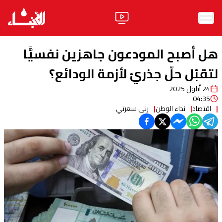
الرئيسية
هل أصبح المودعون جاهزين نفسيًّا
الأخبار
لتقبّل حلّ جذريّ لأزمة الودائع؟
24 أيلول 2025
آراء
04:35
اقتصاد
نداء الوطن
رنى سعرتي
فيديو
مواقف
وليد جنبلاط
الحزب
ابحث
ثقافة ومجتمع