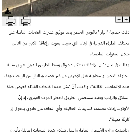
منوعات
T
"اليازا" تحذر من وجود فتحات خطيرة على الطرق السريعة
Article Content
دقت جمعية "اليازا" ناقوس الخطر بعد توثيق عشرات الفتحات القاتلة على
مختلف الطرق الدولية في لبنان التي سببت بموت وإعاقة الكثير من الناس
خلال السنوات الماضية.
وقالت في بيان: "ان الالتفاف بشكل عشوائي وسط الطريق الدولي هو في مثابة
محاولة انتحار او محاولة قتل الآخرين عن غير قصد وبالتالي من الواجب وقف
هذه الالتفافات القاتلة"، واكدت أنّ "مثل هذه الفتحات القاتلة تعرض حياة
السائق والركاب وبقية مستعملي الطريق لخطر الموت الفوري، إذ إنّ
الأوتوسترادات مصممة للسرعات العالية، وأي التفاف غير قانوني يتحول إلى
كارثة مميتة".
وناشدت وزارة الأشغال العامة والنقل تسكير هذه الفتحات القاتلة بأسرع