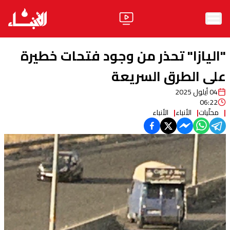
الرئيسية
"اليازا" تحذر من وجود فتحات خطيرة
الأخبار
على الطرق السريعة
04 أيلول 2025
آراء
06:22
محلّيات
الأنباء
الأنباء
فيديو
مواقف
وليد جنبلاط
الحزب
ابحث
ثقافة ومجتمع