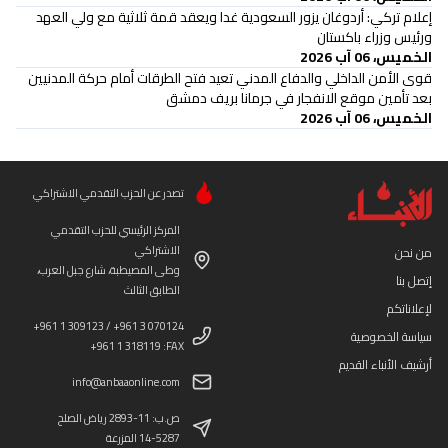
إعلام تركي: أردوغان يزور السعودية غدا ويعقد قمة ثلاثية مع ولي العهد
ورئيس وزراء باكستان
الخميس، 06 آب 2026
قوى الأمن الداخلي والدفاع المدني تعيد فتح الطرقات أمام حركة المدنيين
بعد تأمين موقع الانفجار في جرمانا بريف دمشق
الخميس، 06 آب 2026
تصدر عن الحزب التقدمي الاشتراكي
المركز الرئيسي للحزب التقدمي
الاشتراكي
من نحن
وطى المصيطبة، شارع جبل العرب،
إتصل بنا
الطابق الثالث
لإعلاناتكم
+961 1 309123 / +961 3 070124
سياسة الخصوصية
+961 1 318119 :FAX
أرشيف الأنباء القديم
info@anbaaonline.com
ص.ب: 11-2893 رياض الصلح
14-5287 المزرعة