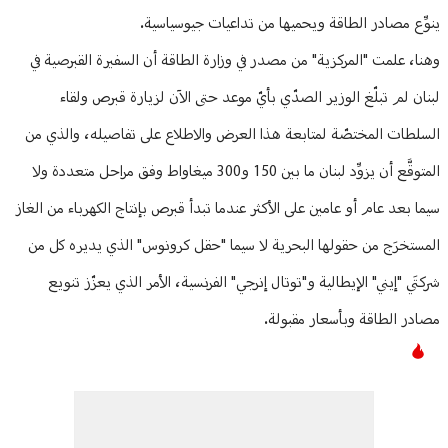
ينوِّع مصادر الطاقة ويحميها من تداعيات جيوسياسية.
وهنا، علمت "المركزية" من مصدر في وزارة الطاقة أن السفيرة القبرصية في
لبنان لم تبلّغ الوزير الصدّي بأيّ موعد حتى الآن لزيارة قبرص ولقاء
السلطات المختصّة لمتابعة هذا العرض والاطلاع على تفاصيله، والذي من
المتوقَّع أن يزوِّد لبنان ما بين 150 و300 ميغاواط وفق مراحل متعددة ولا
سيما بعد عام أو عامين على الأكثر عندما تبدأ قبرص بإنتاج الكهرباء من الغاز
المستخرَج من حقولها البحرية لا سيما "حقل كرونوس" الذي يديره كل من
شركتَي "إيني" الإيطالية و"توتال إنرجي" الفرنسية، الأمر الذي يعزّز تنويع
مصادر الطاقة وبأسعار مقبولة.