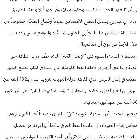
إلى أن "العهد الجديد، برئيسه وحكومته، لا يوفّر جهداً إلا ويعبّد الطريق
أمام أي مشروع ينتشل القطاع الاقتصادي عموماً وقطاع الطاقة خصوصاً من
الشلل القاتل الذي طالما لجأ إلى الحلول المسكّنة والترقيعية التي زادت من
حدّة الأزمة من دون أن تعالجها".
ويسلّط في السياق الضوء على "الإنجاز الكبير" الذي حقّقه وزير الطاقة جو
الصدّي والذي تُرجم في ناقلة النفط الكويتية التي رست في لبنان مطلع الشهر
الفائت في إطار العرض الذي قدّمته دولة الكويت لتزويد لبنان بـ132 ألف طن
متري من الغاز أويل مخصّص لمعامل "مؤسسة كهرباء لبنان"، على أن تكون
66 ألف طن منها كهبة مجانية.
ويعتبر المصدر أن المبادرة الكويتية "تؤمّن للبنان مصدراً آخرَ للفيول لزوم
معامل إنتاج الكهرباء، إلى جانب النفط العراقي... كما أنها تزيد من معدل
ساعات التغذية ما يعكس بالتالي استقراراً في تأمين الكهرباء للمواطنين من دون