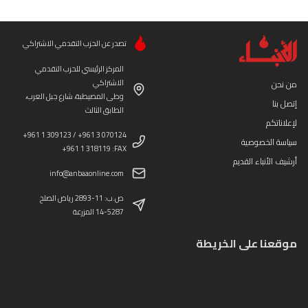
تصدر عن الحزب التقدمي الاشتراكي
المركز الرئيسي للحزب التقدمي
الاشتراكي
من نحن
وطى المصيطبة، شارع جبل العرب،
إتصل بنا
الطابق الثالث
لإعلاناتكم
+961 1 309123 / +961 3 070124
سياسة الخصوصية
+961 1 318119 :FAX
أرشيف الأنباء القديم
info@anbaaonline.com
ص.ب: 11-2893 رياض الصلح
14-5287 المزرعة
موقعنا على الخريطة