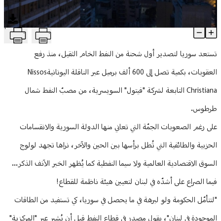
منوعات
T
الفيول الكويتي يزيد ساعات التغذية... والعين على العرض القبرصي
Article Content
تستعد سوريا لتصدير أول شحنة من النفط الخام الثقيل، منذ رفع
العقوبات، بكمية تصل إلى 600 ألف برميل عبر الناقلة اليونانيةNissos
Christiana التابعة لشركة "فيتول" السويسرية، من مصبّ النفط شمال
طرطوس.
على رغم الصعوبات الجمّة التي تعاني منها الدولة السورية والانقسامات
الحزبية والطائفية التي تُطل برأسها بين الحين والآخر، نراها تجهد لولوج
السوق الاقتصادية العالمية ولا سيما النفطية كما يُظهر الخبر الآنف الذكر...
فيما الصراع على أشدّه في لبنان لتعيين هيئة ناظمة للقطاع!
"لتتأمّل الحكومة ولو لبرهة في ما يحصل في سوريا، كي تستفيد من الطاقات
الموجودة في لبنان"، يقول مصدر في قطاع النفط قبل أن يُشير عبر "المركزية"