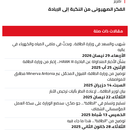
تقرير
الفكر الصهيوني من النكبة إلى الإبادة
مقالات ذات صلة
شهيب والسعد في وزارة الطاقة.. وبحثٌ في ملفي المياه والكهرباء في
عاليه
الأربعاء، 29 نيسان 2026
بشأن الأخبار المتداولة عن الباخرة HAWK III... إخبار من وزارة الطاقة
الإثنين، 25 آب 2025
توضيح من وزارة الطاقة: الفيول المحمّل عبر Minerva Antonia مطابق
للمواصفات
السبت، 14 حزيران 2025
بيان لوزير الطاقة... لإعادة النظر بآليات ترخيص الآبار
الثلاثاء، 22 نيسان 2025
تسليم وتسلم في "الطاقة"... جو صدّي: سنضع الوزارة على سكة العمل
المؤسساتي الشفاف
الخميس، 13 شباط 2025
توضيح من "الطاقة"... هذا ما جاء فيه
الثلاثاء، 28 كانون الثاني 2025