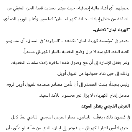
تحميلهم أي أعباء مالية إضافية، حيث سيتم تسديد قيمة الجزء المتبقي من
الصفقة من خلال إيرادات جباية "كهرباء لبنان" كما سبق وأعلن الوزير الصدّي.
"كهرباء لبنان" تطمئن..
مصدر في "مؤسسة كهرباء لبنان" يكشف لـ "المركزية" في السياق، أن منذ رسو
ناقلة النفط الكويتية لا يزال وضع التغذية بالتيار الكهربائي مستقراً.
ولم يغفل الإشارة إلى أن مع وصول هذه الباخرة زادت ساعات التغذية،
وذلك إلى حين نفاد حمولتها من الفيول أويل.
وليس بعيداً، يلفت المصدر إلى أن تأمين مصادر متعددة للفيول أويل لزوم
معامل إنتاج الكهرباء، لا يزال غير محسوم للأمد البعيد.
العرض القبرصي ينتظر الموعد
في غضون ذلك، يترقّب اللبنانيون مسار العرض القبرصي القاضي بمدّ كابل
بحري لتأمين التيار الكهربائي من قبرص إلى لبنان، الذي من شأنه لو طُبّق، أن