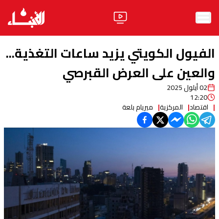
الرئيسية
الفيول الكويتي يزيد ساعات التغذية...
الأخبار
والعين على العرض القبرصي
02 أيلول 2025
آراء
12:20
اقتصاد
المركزية
ميريام بلعة
فيديو
مواقف
وليد جنبلاط
الحزب
ابحث
ثقافة ومجتمع