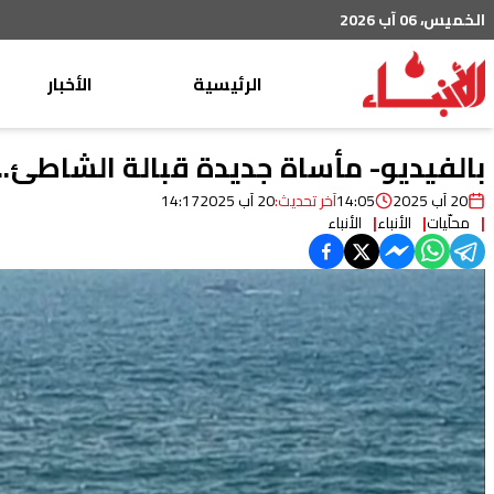
الخميس، 06 آب 2026
الرئيسية
الأخبار
محليات
بالفيديو- مأساة جديدة قبالة الشاطئ..
عربي دولي
20 آب 2025
14:05
آخر تحديث:
20 آب 2025
14:17
محلّيات
الأنباء
الأنباء
إقتصاد
خاص
رياضة
من لبنان
ثقافة ومجتمع
منوعات