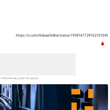
https://x.com/AnbaaOnline/status/1958167729162101045
يتم عرض هذا الإعلان بواسطة إعلانات Google، ولا يتحكم موقعنا في الإعلانات التي تظهر لكل مستخدم.
Advertisement Section