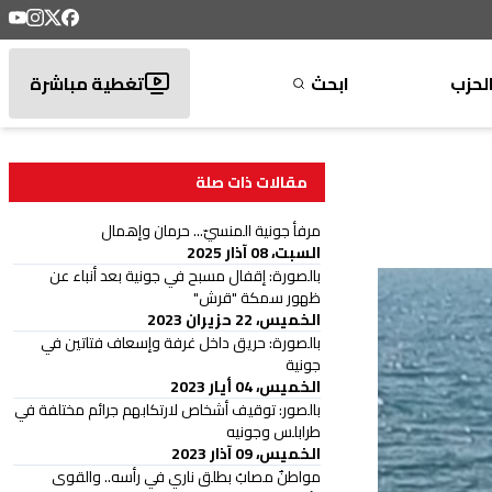
لحزب
ابحث
تغطية مباشرة
مقالات ذات صلة
مرفأ جونية المنسيّ... حرمان وإهمال
السبت، 08 آذار 2025
بالصورة: إقفال مسبح في جونية بعد أنباء عن
ظهور سمكة "قرش"
الخميس، 22 حزيران 2023
بالصورة: حريق داخل غرفة وإسعاف فتاتين في
جونية
الخميس، 04 أيار 2023
بالصور: توقيف أشخاص لارتكابهم جرائم مختلفة في
طرابلس وجونيه
الخميس، 09 آذار 2023
مواطنٌ مصابُ بطلق ناري في رأسه.. والقوى