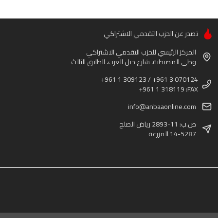
تصدر عن الحزب التقدمي الاشتراكي
المركز الرئيسي للحزب التقدمي الاشتراكي
وطى المصيطبة، شارع جبل العرب، الطابق الثالث
+961 1 309123 / +961 3 070124
+961 1 318119 :FAX
info@anbaaonline.com
ص.ب: 11-2893 رياض الصلح
14-5287 المزرعة