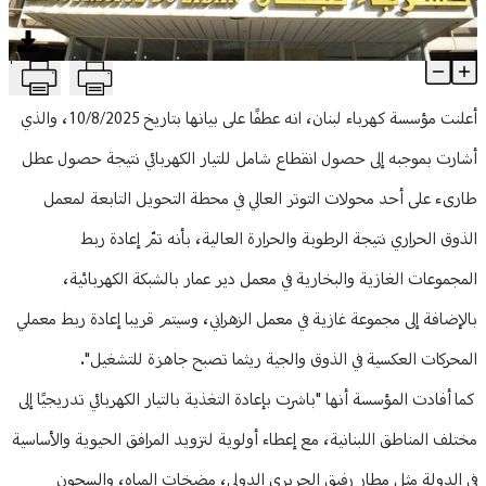
منوعات
T
كهرباء لبنان: عودة تدريجية للتيار إلى مختلف المناطق
Article Content
أعلنت مؤسسة كهرباء لبنان، انه عطفًا على بيانها بتاريخ 10/8/2025، والذي
أشارت بموجبه إلى حصول انقطاع شامل للتيار الكهربائي نتيجة حصول عطل
طارىء على أحد محولات التوتر العالي في محطة التحويل التابعة لمعمل
الذوق الحراري نتيجة الرطوبة والحرارة العالية، بأنه تمّ إعادة ربط
المجموعات الغازية والبخارية في معمل دير عمار بالشبكة الكهربائية،
بالإضافة إلى مجموعة غازية في معمل الزهراني، وسيتم قريبا إعادة ربط معملي
المحركات العكسية في الذوق والجية ريثما تصبح جاهزة للتشغيل".
كما أفادت المؤسسة أنها "باشرت بإعادة التغذية بالتيار الكهربائي تدريجيًا إلى
مختلف المناطق اللبنانية، مع إعطاء أولوية لتزويد المرافق الحيوية والأساسية
في الدولة مثل مطار رفيق الحريري الدولي، مضخات المياه، والسجون