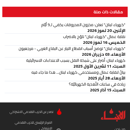
مقالات ذات صلة
"كهرباء لبنان" تعلن: مخزون المحروقات يكفي لـ9 أيّام
الإثنين، 20 تموز 2026
نقابة عمال "كهرباء لبنان" تلوّح بالاضراب
الخميس، 16 تموز 2026
"كهرباء لبنان" توضح أسباب انقطاع التيار عن البقاع الغربي - مرجعيون
الأربعاء، 03 حزيران 2026
كهرباء لبنان: أضرار على شبكة النقل بسبب الاعتداءات الاسرائيلية
السبت، 11 تشرين الأول 2025
بيانٌ لنقابة عمال ومستخدمي كهرباء لبنان... هذا ما جاء فيه
الأربعاء، 28 أيار 2025
زيادة في ساعات التّغذية الكهربائيّة؟
السبت، 15 آذار 2025
تصدر عن الحزب التقدمي الاشتراكي
المركز الرئيسي للحزب التقدمي
الاشتراكي
من نحن