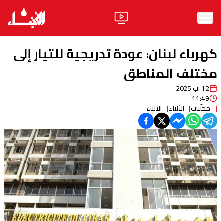
الرئيسية
كهرباء لبنان: عودة تدريجية للتيار إلى
الأخبار
مختلف المناطق
12 آب 2025
آراء
11:49
محلّيات
الأنباء
الأنباء
فيديو
مواقف
وليد جنبلاط
الحزب
ابحث
ثقافة ومجتمع