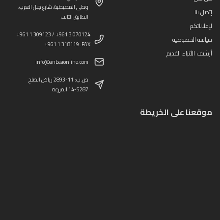
وطى المصيطبة، شارع جبل العرب،
إتصل بنا
الطابق الثالث
لإعلاناتكم
+961 1 309123 / +961 3 070124
سياسة الخصوصية
+961 1 318119 :FAX
أرشيف الأنباء القديم
info@anbaaonline.com
ص.ب: 11-2893 رياض الصلح
14-5287 المزرعة
موقعنا على الخريطة