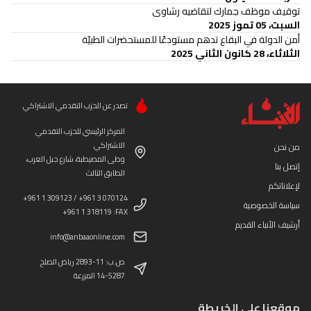
توقيف موظف جمارك لتقاضيه رشاوى
السبت، 05 تموز 2025
أمن الدولة في البقاع تدهم مستودعًا للمستحضرات الطبيّة
الثلاثاء، 28 كانون الثاني 2025
تصدر عن الحزب التقدمي الاشتراكي
المركز الرئيسي للحزب التقدمي
الاشتراكي
من نحن
وطى المصيطبة، شارع جبل العرب،
إتصل بنا
الطابق الثالث
لإعلاناتكم
+961 1 309123 / +961 3 070124
سياسة الخصوصية
+961 1 318119 :FAX
أرشيف الأنباء القديم
info@anbaaonline.com
ص.ب: 11-2893 رياض الصلح
14-5287 المزرعة
موقعنا على الخريطة