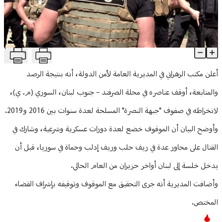
منوعات
T
دخل خلسة إلى لبنان... أمن الدولة يوقف سوريًا قاتلَ مع "النصرة" لسنو
Article Content
أعلن مكتب الزهراني في المديرية العامة لأمن الدولة، أنه بنتيجة الرصد
والمتابعة، أوقف عناصره في محلة الصرفند – جنوب لبنان، السوري (م. ي)،
لانخراطه في صفوف "جبهة النصرة" المسلحة لعدة سنوات بين 2016 و2019.
وأوضح البيان أن الموقوف خضع لعدة دورات عسكرية وشرعية، وشارك في
القتال على محاور عدة في ريف حلب وريف إدلب وحماة في سوريا، قبل أن
يدخل خلسة إلى لبنان أواخر حزيران من العام الحالي.
وأضافت المديرية أنه جرى التحقيق مع الموقوف وتوقيفه بإشراف القضاء
المختص.