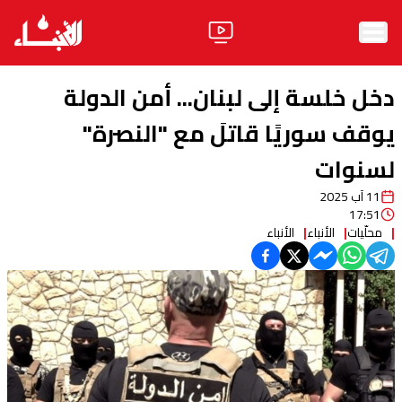
الرئيسية
دخل خلسة إلى لبنان... أمن الدولة
الأخبار
يوقف سوريًا قاتلَ مع "النصرة"
لسنوات
آراء
11 آب 2025
فيديو
17:51
محلّيات
الأنباء
الأنباء
مواقف
وليد جنبلاط
الحزب
ابحث
ثقافة ومجتمع