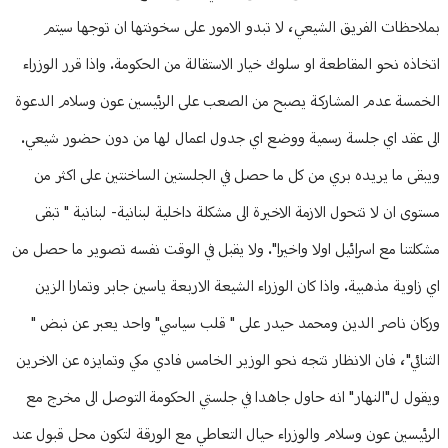
بملاحظات الفريق الشيعي، لا تبدو الامور على سخونتها ان توجها سيتم
اتخاذه نحو المقاطعة او سلوك خيار الاستقالة من الحكومة. واذا قرر الوزراء
الخمسة عدم المشاركة يصبح من الصعب على الرئيسين عون وسلام الدعوة
الى عقد اي جلسة رسمية ووضع اي جدول اعمال لها من دون حضور شيعي.
ويبقى ما يريده بري من كل ما حصل في الجلستين الساخنتين على اكثر من
مستوى ان لا تتحول الازمة الاخيرة الى مشكلة داخلية لبنانية- لبنانية " تبقى
مشكلتنا مع اسرائيل اولا واخيرا". ولا يقبل في الوقت نفسه تصوير ما حصل من
اي زاوية مذهبية. واذا كان الوزراء الشيعة الاربعة ياسين جابر وتمارا الزين
وركان ناصر الدين ومحمد حيدر على " قلب سياسي" واحد يعبر عن نبض "
الثنائي"، فان الانظار تتجه نحو الوزير الخامس فادي مكي وتمايزه عن الاخرين
ويقول ل"النهار" انه حاول جاهدا في جلستي الحكومة التوصل الى مخرج مع
الرئيسين عون وسلام والوزراء حيال التعاطي مع الورقة لتكون محل قبول عند