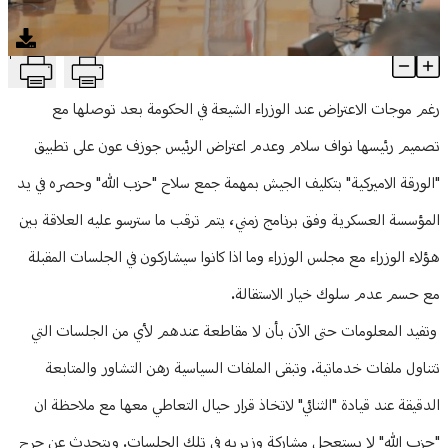
منوعات
T
لا مقاطعة شيعية للحكومة... ومكي لـ"النهار": لست مع التعطيل
Article Content
رغم موجات الاعتراض عند الوزراء الشيعة في الحكومة بعد توصلها مع
تصميم رئيسها نواف سلام وعدم اعتراض الرئيس جوزف عون على تطبيق
"الورقة الاميركية" بتكليف الجيش بمهمة جمع سلاح "حزب الله" وحصره في يد
المؤسسة العسكرية وفق برنامج زمني، يتم ترقب ما سترسو عليه العلاقة بين
هؤلاء الوزراء مع مجلس الوزراء وما اذا كانوا سيشاركون في الجلسات المقبلة
مع حسم عدم سلوك خيار الاستقالة.
وتفيد المعلومات حتى الآن بأن لا مقاطعة عندهم لأي من الجلسات التي
تتناول ملفات خدماتية. وتبقى الملفات السياسية رهن التشاور والمتابعة
الدقيقة عند قيادة "الثنائي" لاتخاذ قرار حيال التعاطي معها مع ملاحظة ان
"حزب الله" لا يستعجل مشاركة وزيريه في تلك الجلسات. ويتحدث عن جرح