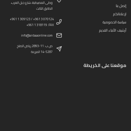
وطى المصيطبة، شارع جبل العرب،
إتصل بنا
الطابق الثالث
لإعلاناتكم
+961 1 309123 / +961 3 070124
سياسة الخصوصية
+961 1 318119 :FAX
أرشيف الأنباء القديم
info@anbaaonline.com
ص.ب: 11-2893 رياض الصلح
14-5287 المزرعة
موقعنا على الخريطة