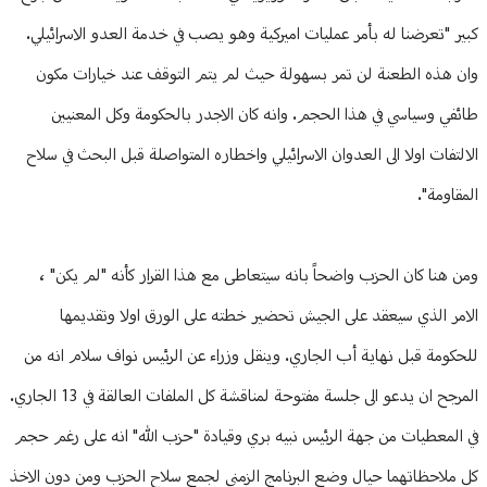
كبير "تعرضنا له بأمر عمليات اميركية وهو يصب في خدمة العدو الاسرائيلي.
وان هذه الطعنة لن تمر بسهولة حيث لم يتم التوقف عند خيارات مكون
طائفي وسياسي في هذا الحجم. وانه كان الاجدر بالحكومة وكل المعنيين
الالتفات اولا الى العدوان الاسرائيلي واخطاره المتواصلة قبل البحث في سلاح
المقاومة".
ومن هنا كان الحزب واضحاً بانه سيتعاطى مع هذا القرار كأنه "لم يكن" ،
الامر الذي سيعقد على الجيش تحضير خطته على الورق اولا وتقديمها
للحكومة قبل نهاية أب الجاري. وينقل وزراء عن الرئيس نواف سلام انه من
المرجح ان يدعو الى جلسة مفتوحة لمناقشة كل الملفات العالقة في 13 الجاري.
في المعطيات من جهة الرئيس نبيه بري وقيادة "حزب الله" انه على رغم حجم
كل ملاحظاتهما حيال وضع البرنامج الزمني لجمع سلاح الحزب ومن دون الاخذ