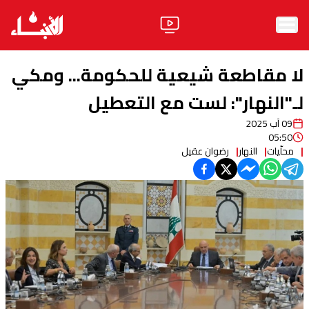
الرئيسية
لا مقاطعة شيعية للحكومة... ومكي
الأخبار
لـ"النهار": لست مع التعطيل
09 آب 2025
آراء
05:50
محلّيات
النهار
رضوان عقيل
فيديو
مواقف
وليد جنبلاط
الحزب
ابحث
ثقافة ومجتمع