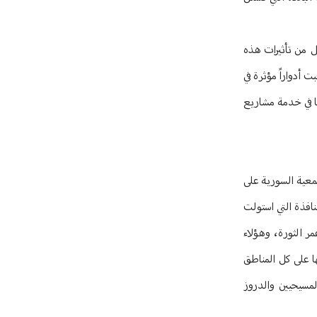
ل من تأثيرات هذه
 أدواراً مؤثرة في
ا في خدمة مشاريع
معية السورية على
نافذة التي استولت
ميز بها الشعب السوري، ولا هي وقفت عند رأي الذين بذلوا التضحيات الجمَّة خلال 14 سنة من عمر الثورة، وهؤلاء
ا على كل المناطق
لمسيحيين والدروز