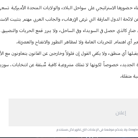
اء حضورها الاستراتيجي على سواحل البلاد، والولايات المتحدة الأميركية تسعى
ائحة الدول المارقة التي ترعى الإرهاب، والجانب العربي مهتم بتثبيت الاستقرا
ل ضارٍ كالذي حصل في السويداء وفي الساحل، ولا يبرر قمع الحريات والتضيي
 أي اهتمام للحريات العامة ولا لمظاهر التطور والانفتاح والعصرَنة.
بلها أي منطق، ولا يكفي القول إن فلولاً وخارجين عن القانون يتعاونون مع الأ
الجديد، خصوصاً لكونها لا تملك مشروعية كافية مٌنبثقة عن انتخابات. سوري
ة متنقلة.
إعلان