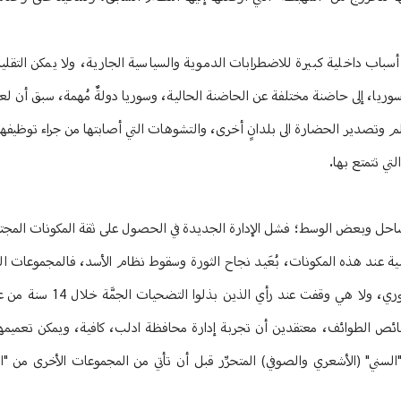
أسباب داخلية كبيرة للاضطرابات الدموية والسياسية الجارية، ولا يمكن التقلي
 سوريا، إلى حاضنة مختلفة عن الحاضنة الحالية، وسوريا دولةٌ مُهمة، سبق أن لعبت
لم وتصدير الحضارة الى بلدانٍ أخرى، والتشوهات التي أصابتها من جراء توظيفه
تي تتمتع بها.
لساحل وبعض الوسط؛ فشل الإدارة الجديدة في الحصول على ثقة المكونات المجت
الخشية عند هذه المكونات، بُعَيد نجاح الثورة وسقوط نظام الأسد، فالمجموعات ال
على السلطة لم تراعِ الاعتبارات الليبرالية والتقدمية التي يت
خصائص الطوائف، معتقدين أن تجربة إدارة محافظة ادلب، كافية، ويمكن تعميمه
لسني" (الأشعري والصوفي) المتحرِّر قبل أن تأتي من المجموعات الأخرى من "ا