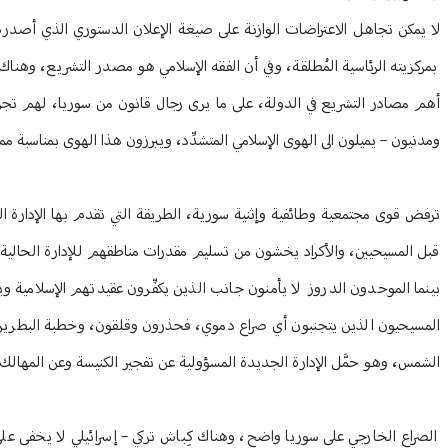
بمركزيته الرئاسية المُطلقة، وفي أن الفقه الإسلامي هو مصدر التشريع، وهناك 
أهم مصادر التشريع في الدولة، على ما يرى رجال قانون من سوريا، لهم تجربت
ومدنيون – يميلون الى الهوى الإسلامي المتشدِّد، ويبرزون هذا الهوى بمناس
ترفض قوى مجتمعية وطائفية وإثنية سورية، الطريقة التي تقدم بها الإدارة الج
قبل المسيحيين، والأكراد يخشون من تسليم مقدرات مناطقهم للإدارة الحالية،
بينما الموحدون الدروز لا يأمنون جانب الذين يكفِّرون عقيدتهم الإسلامية و
المسيحيون الذين يتجنبون أي صراع دموي، فحذرون وقلقون، وخطبة البطريرك 
الشمس، وهو حمَّل الإدارة الجديدة المسؤولية عن تفجير الكنيسة وعن المهالك ا
الصراع الخارجي على سوريا واضح، وهناك كِباش تركي – إسرائيلي لا يخفى على أ