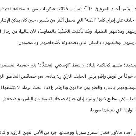
لا يمكن تجاهل الاعتراضات الوازنة على صيغة الإعلان الدستوري الذي أصدره الرئيس أحمد الشرع في 13 آذار
خلاف على إدراج كلمة "الفقه" التي تحمل أكثر من تفسير، حين كان يمكن الإشارة
هم ومكانتهم العلمية. وقد تأكدت الخَشْيَة بالممارسة، لأن غالبية من رجال 
بة ممارستهم لوظيفتهم، بالشكل الذي يعتمدونه لأشخاصهم وبالمضمون.
ديدة نفسها كحاكمة للبلاد. والنمط "الإسلامي المتشدِّد" يثير حفيظة المسلمين 
 خوفاً من فرض واقع يراعي الحليف التركي ولا يتلاءم مع خصائص المناطق الت
يتوعدونهم بالشر، والعلويون خائفون ونارهم راكدة تحت الرماد لا تكشفها الر
اليازجي مطلع تموز/يوليو، إبان جِنازة ضحايا كنيسة مار الياس، واضحة في 
لوازنة التي تعيشها سوريا.
حد، فالأولى تعتبر استقرار سوريا ووحدتها جزء من الأمن القوي التركي، والثان