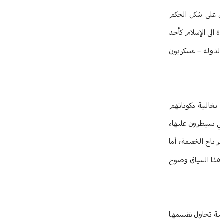
/مارس 2025، فمكونات سورية مختلفة تعترض على شكل الحكم
 الى الإسلام كأحد
الدولة – عسكريون
بغالبية مكوناتهم
ي يسيطرون عليها،
ياح الخفيفة، أما
هذا السياق وضوح
ية تحاول تقسيمها