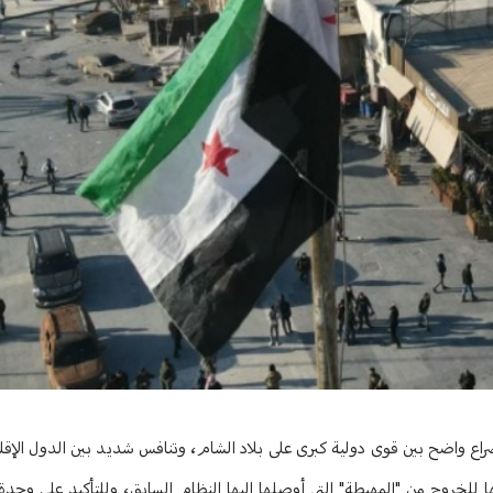
 صراع واضح بين قوى دولية كبرى على بلاد الشام، وتنافس شديد بين الدول الإقليم
للخروج من "المهبطة" التي أوصلها إليها النظام السابق، وللتأكيد على وحدة ال