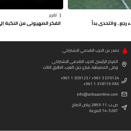
تقرير
ء رجع.. والتحدي بدأ
الفكر الصهيوني من النكبة إلى 
تصدر عن الحزب التقدمي الاشتراكي
المركز الرئيسي للحزب التقدمي الاشتراكي
وطى المصيطبة، شارع جبل العرب، الطابق الثالث
+961 1 309123 / +961 3 070124
+961 1 318119 :FAX
info@anbaaonline.com
ص.ب: 11-2893 رياض الصلح
14-5287 المزرعة