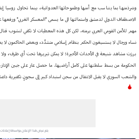
وشرذمتها بما يتناسب مع أمنها وطموحاتها العدوانية، بينما تحاول روسيا إبق
الاصطفاف الدولي لدمشق واستمالتها الى ما يسمى "المعسكر الغربي" ورفعها عن ل
مهم للأمن القومي العربي برمته. لكن كل هذه المعطيات لا تكفي لنشوب قتا
نساء ورجال لا يستسيغون الحكم بنظام إسلامي متشدِّد، وبعض الحاكمون لا يعير
برزت مشاهد شنيعة في الأحداث الأخيرة؛ لا يمكن تبريرها تحت أي ظرف، ولا يق
الحكومة من بسط سلطتها على كامل أراضيها. ما حصل عار على جبين الإدارة 
والشعب السوري لا يقبل الانتقال من سجن استبداد كبير إلى سجونٍ تكفيرية داعشي
يتم عرض هذا الإعلان بواسطة إعلانات Google، ولا يتحكم موقعنا في الإعلانات التي تظهر لكل مستخدم.