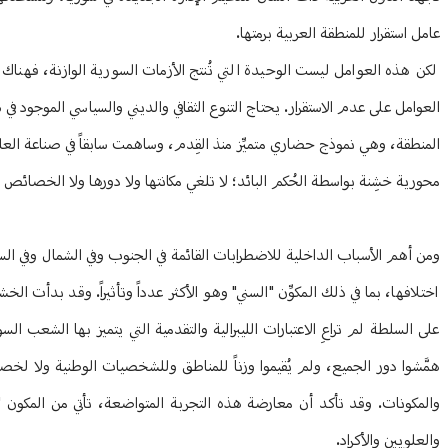
عامل استقرار للمنطقة العربية برمتها.
لكن هذه العوامل ليست الوحيدة التي تُنتج الأزمات السورية الوازنة، فهناك 
العوامل على عدم الاستقرار. يحتاج التنوع الثقافي والديني والسياسي الموجود في
المنطقة، وهي نموذج حضاري متميِّز منذ القِدم، وساهمت سابقاً في صناعة الع
محورية خشِنة بواسطة الحُكم البائد؛ لا تلغي مكانتها ولا دورها ولا الخصائص ال
ومن أهم الأسباب الداخلية للاضطرابات القائمة في الجنوب وفي الشمال وفي ا
اختلافها، بما في ذلك المكوِّن "السني" وهو الأكثر عدداً وتأثيراً. وقد بدأت 
همَّشوا دور الجميع، ولم يُقيموا وزناً للمناطق وللشخصيات الوطنية ولا ل
والمكونات. وقد تأكد أن معارضة هذه التجربة المتواضعة، تأتي من المكون "ا
والعلويين والأكراد.