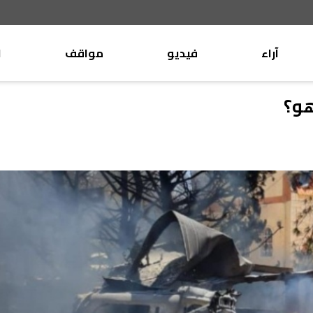
آراء
فيديو
مواقف
ا
موقف
وليد جنبلاط
هو؟
الأنباء
تيمور جنبلاط
كتّاب
الأنباء
التقدّمي
منبر
مختارات
صحافة
أجنبية
بريد
القرّاء