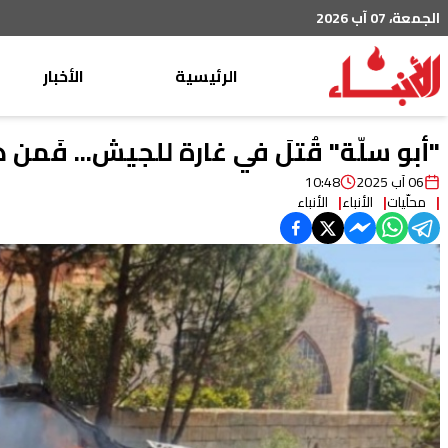
الجمعة، 07 آب 2026
الرئيسية
الأخبار
محليات
"أبو سلّة" قُتلَ في غارة للجيش... فَمن 
عربي دولي
06 آب 2025
10:48
محلّيات
الأنباء
الأنباء
إقتصاد
خاص
رياضة
من لبنان
ثقافة ومجتمع
منوعات