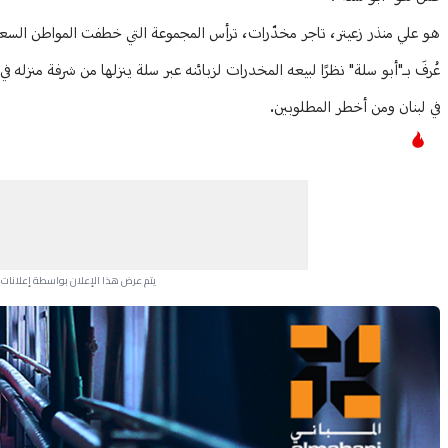
هو علي منذر زعيتر، تاجر مخدّرات، ترأس المجموعة التي خطفت المواطن السعودي 
عُرفَ بـ"أبو سلة" نظرًا لبيعه المخدرات لزبائنه عبر سلة ينزلها من شرفة منزله في
في لبنان ومن أخطر المطلوبين.
يتم عرض هذا الإعلان بواسطة إعلانات Google، ولا يتحكم موقعنا في الإعلانات التي تظهر لكل مستخدم.
Advertisement Section