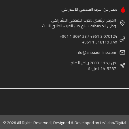
تصدر عن الحزب التقدمي الاشتراكي
المركز الرئيسي للحزب التقدمي الاشتراكي
وطى المصيطبة، شارع جبل العرب، الطابق الثالث
+961 1 309123 / +961 3 070124
+961 1 318119 :FAX
info@anbaaonline.com
ص.ب: 11-2893 رياض الصلح
14-5287 المزرعة
© 2026 All Rights Reserved | Designed & Developed by
Le/Labo/Digital