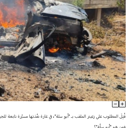
"أبو سلّة" قُتلَ في غارة للجيش... فَمن هو؟
Article Content
قُتِلَ المطلوب علي زعيتر الملقب بـ "أبو سلة"، في غارة نفّذتها مسيّرة تابعة ل
فمن هو "أبو سلّة"؟