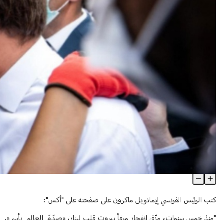
ماكرون في ذكرى المرفأ: لن ننسى الضحايا
Article Content
كتب الرئيس الفرنسي إيمانويل ماكرون على صفحته على "أكس":
"منذ خمس سنوات، مزّق انفجار مرفأ بيروت قلب لبنان وصدَمَ العالم بأسره.