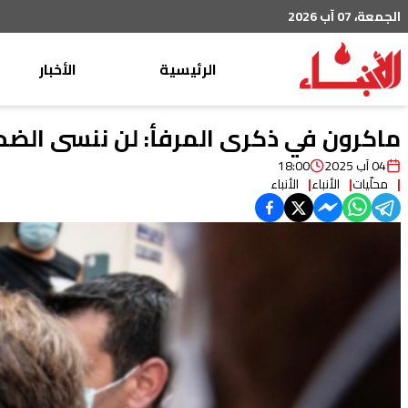
الجمعة، 07 آب 2026
الرئيسية
الأخبار
محليات
ماكرون في ذكرى المرفأ: لن ننسى الضحا
عربي دولي
04 آب 2025
18:00
محلّيات
الأنباء
الأنباء
إقتصاد
خاص
رياضة
من لبنان
ثقافة ومجتمع
منوعات