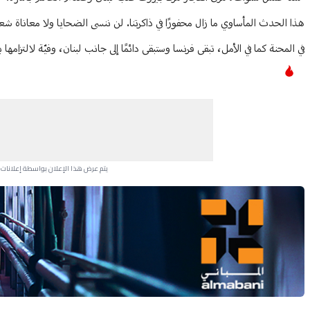
هذا الحدث المأساوي ما زال محفورًا في ذاكرتنا. لن ننسى الضحايا ولا معاناة شعبٍ صديق.
في المحنة كما في الأمل، تبقى فرنسا وستبقى دائمًا إلى جانب لبنان، وفيّة لالتزامها ب
يتم عرض هذا الإعلان بواسطة إعلانات Google، ولا يتحكم موقعنا في الإعلانات التي تظهر لكل مستخدم.
Advertisement Section