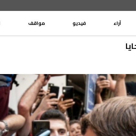
آراء
فيديو
مواقف
ا
موقف
وليد جنبلاط
يا
الأنباء
تيمور جنبلاط
كتّاب
الأنباء
التقدّمي
منبر
مختارات
صحافة
أجنبية
بريد
القرّاء