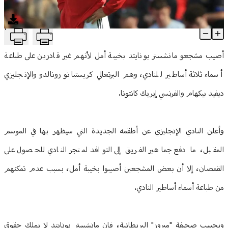
منوعات
T
بينهم رونالدو... مانشستر يونايتد يحظر أسماء 3 أساطير
Article Content
أصيب مشجعو مانشستر يونايتد بخيبة أمل لأنهم غير قادرين على طباعة
أسماء ثلاثة أساطير للنادي، وهم البرتغالي كريستيانو رونالدو والإنجليزي
ديفيد بيكهام والفرنسي إيريك كانتونا.
وأعلن النادي الإنجليزي عن أطقمه الجديدة التي سيظهر بها في الموسم
المقبل، ما دفع جماهير الفريق إلى التوافد لمتجر النادي للحصول على
القمصان، إلا أن بعض المشجعين أصيبوا بخيبة أمل، بسبب عدم تمكنهم
من طباعة أسماء أساطير النادي.
وبحسب صحيفة "ميرور" البريطانية، فإن مانشستر يونايتد لا يملك حقوق