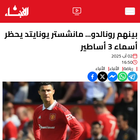
الرئيسية
بينهم رونالدو... مانشستر يونايتد يحظر
الأخبار
أسماء 3 أساطير
02 آب 2025
آراء
16:50
رياضة
الأنباء
الأنباء
فيديو
مواقف
وليد جنبلاط
الحزب
ابحث
ثقافة ومجتمع