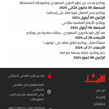
رونالدو يتحدث عن تطور الدوري السعودي وطموحاته المستقبليّة
الجمعة، 03 كانون الثاني 2025
رونالدو يمنح البرتغال فوزا قاتلا على إسكتلندا
الإثنين، 09 أيلول 2024
رونالدو: الأرقام القياسية تطاردني
الجمعة، 06 أيلول 2024
بعد أول فوز بالدوري السعودي.. رسالة حماسية من رونالدو
الأربعاء، 28 آب 2024
سعياً للمليار... رونالدو يُطلق قناته على "يوتيوب"
الأربعاء، 21 آب 2024
حلم رونالدو: مباراة رسمية مع ابنه!
الإثنين، 08 تموز 2024
تصدر عن الحزب التقدمي الاشتراكي
المركز الرئيسي للحزب التقدمي
الاشتراكي
من نحن
وطى المصيطبة، شارع جبل العرب،
إتصل بنا
الطابق الثالث
لإعلاناتكم
+961 1 309123 / +961 3 070124