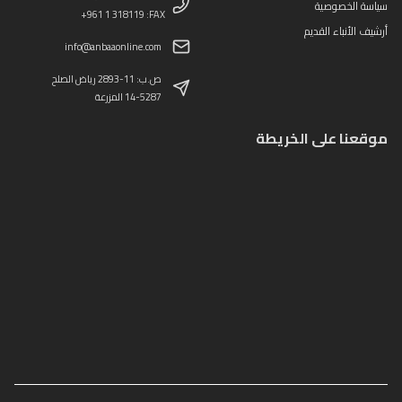
سياسة الخصوصية
+961 1 318119 :FAX
أرشيف الأنباء القديم
info@anbaaonline.com
ص.ب: 11-2893 رياض الصلح
14-5287 المزرعة
موقعنا على الخريطة