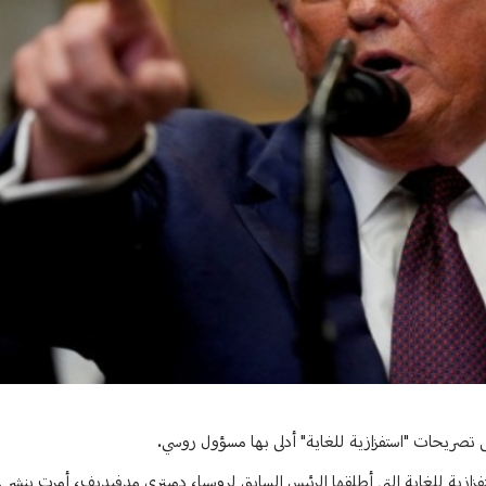
على تصريحات "استفزازية للغاية" أدلى بها مسؤول روسي.
فزازية للغاية التي أطلقها الرئيس السابق لروسيا، دميتري مدفيديف، أمرت بنشر غ