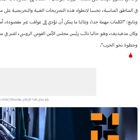
في المناطق المناسبة، تحسبا لانطواء هذه التصريحات الغبية والتحريضية على ما
وتابع: "الكلمات مهمة جدا، وغالبا ما يمكن أن تؤدي إلى عواقب غير مقصودة، آم
وكان مدفيديف، وهو حاليا نائب رئيس مجلس الأمن القومي الروسي، اعتبر في منش
وخطوة نحو الحرب".
يتم عرض هذا الإعلان بواسطة إعلانات Google، ولا يتحكم موقعنا في الإعلانات التي تظهر لكل مستخدم.
Advertisement Section