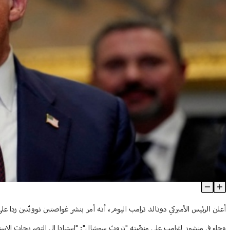
رداً على تهديدات مدفيديف... ترامب: أمرتُ بنشر غواصتين نوويتين
Article Content
أعلن الرئيس الأميركي دونالد ترامب اليوم، أنه أمر بنشر غواصتين نوويّتين ردا 
وجاء في منشور لترامب على منصّته "تروث سوشال": "استنادا إلى التصريحات الاست