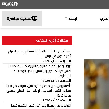
لحزب
ابحث
تغطية مباشرة
مقالات أخرى للكاتب
عبدالله: في الجلسة المقبلة سيظهر مدى احترام
أكبر مكون في لبنان
السبت، 08 آب 2026
"رويترز" عن مصفاة الزاوية الليبية: مسيّرة أصابت
أمس خزاناً ما أدى إلى تسريب لكن الوضع تحت
السيطرة
السبت، 08 آب 2026
"أكسيوس" عن مصدر دبلوماسي: نتوقع موافقة
مجلس الأمن القومي الإيراني على اتفاق مضيق
هرمز قريبًا
السبت، 08 آب 2026
اتهامات في جرمانا لإسرائيل بتدبير التفجير فيها