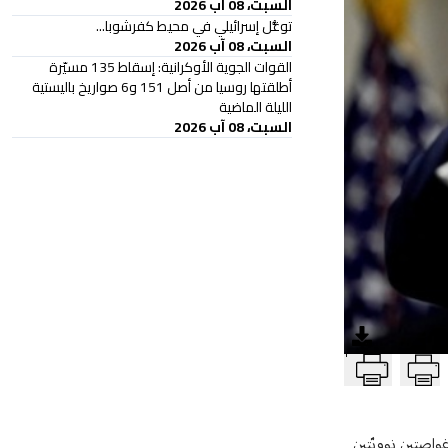
السبت، 08 آب 2026
توغُّل إسرائيلي في محيط كفرشوبا...
السبت، 08 آب 2026
القوات الجوية الأوكرانية: إسقاط 135 مسيّرة
أطلقتها روسيا من أصل 151 و6 صواريخ باليستية
الليلة الماضية
السبت، 08 آب 2026
T
واصتين نوويّتين