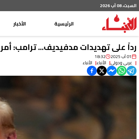
السبت، 08 آب 2026
الرئيسية
الأخبار
محليات
رداً على تهديدات مدفيديف... ترامب: أمر
عربي دولي
01 آب 2025
18:32
عربي ودولي
الأنباء
الأنباء
إقتصاد
خاص
رياضة
من لبنان
ثقافة ومجتمع
منوعات