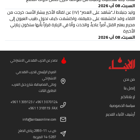
السبت، 08 آب 2026
وليد جنبلاط لـ"شاهد على العصر" (١٧) عن لقائه الأخير ببشار الأسد: خرجت من
اللقاء وقد اكتشفته على حقيقته، واكتشفت كيف تحول طبيب العيون إلى
مجرم يعتبر القتل أمراً عادياً، واتخذت وأنا في الزيارة قراراً بأنها ستكون زيارتي
الأخيرة
السبت، 08 آب 2026
تصدر عن الحزب التقدمي الاشتراكي
المركز الرئيسي للحزب التقدمي
الاشتراكي
من نحن
وطى المصيطبة، شارع جبل العرب،
إتصل بنا
الطابق الثالث
لإعلاناتكم
+961 1 309123 / +961 3 070124
سياسة الخصوصية
+961 1 318119 :FAX
أرشيف الأنباء القديم
info@anbaaonline.com
ص.ب: 11-2893 رياض الصلح
14-5287 المزرعة