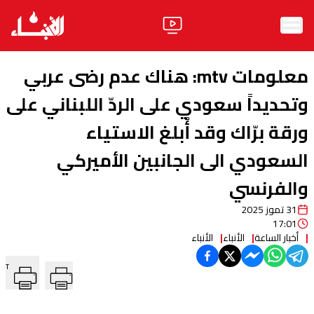
الرئيسية
معلومات mtv: هناك عدم رضى عربي
الأخبار
وتحديداً سعودي على الردّ اللبناني على
ورقة برّاك وقد أُبلغ الاستياء
آراء
السعودي الى الجانبين الأميركي
فيديو
والفرنسي
مواقف
31 تموز 2025
وليد جنبلاط
الحزب
17:01
أخبار الساعة
الأنباء
الأنباء
ابحث
T
ثقافة ومجتمع