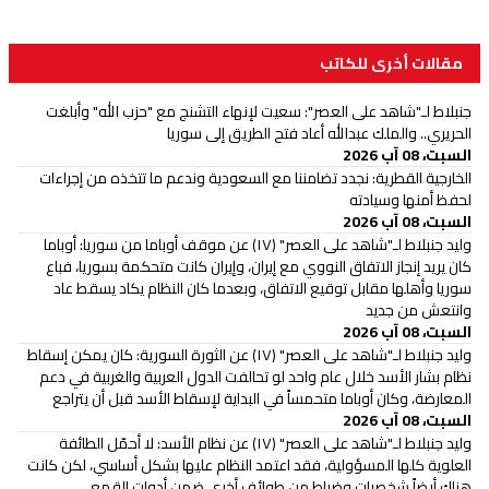
مقالات أخرى للكاتب
جنبلاط لـ"شاهد على العصر": سعيت لإنهاء التشنج مع "حزب الله" وأبلغت
الحريري.. والملك عبدالله أعاد فتح الطريق إلى سوريا
السبت، 08 آب 2026
الخارجية القطرية: نجدد تضامننا مع السعودية وندعم ما تتخذه من إجراءات
لحفظ أمنها وسيادته
السبت، 08 آب 2026
وليد جنبلاط لـ"شاهد على العصر" (١٧) عن موقف أوباما من سوريا: أوباما
كان يريد إنجاز الاتفاق النووي مع إيران، وإيران كانت متحكمة بسوريا، فباع
سوريا وأهلها مقابل توقيع الاتفاق، وبعدما كان النظام يكاد يسقط عاد
وانتعش من جديد
السبت، 08 آب 2026
وليد جنبلاط لـ"شاهد على العصر" (١٧) عن الثورة السورية: كان يمكن إسقاط
نظام بشار الأسد خلال عام واحد لو تحالفت الدول العربية والغربية في دعم
المعارضة، وكان أوباما متحمساً في البداية لإسقاط الأسد قبل أن يتراجع
السبت، 08 آب 2026
وليد جنبلاط لـ"شاهد على العصر" (١٧) عن نظام الأسد: لا أحمّل الطائفة
العلوية كلها المسؤولية، فقد اعتمد النظام عليها بشكل أساسي، لكن كانت
هناك أيضاً شخصيات وضباط من طوائف أخرى ضمن أدوات القمع