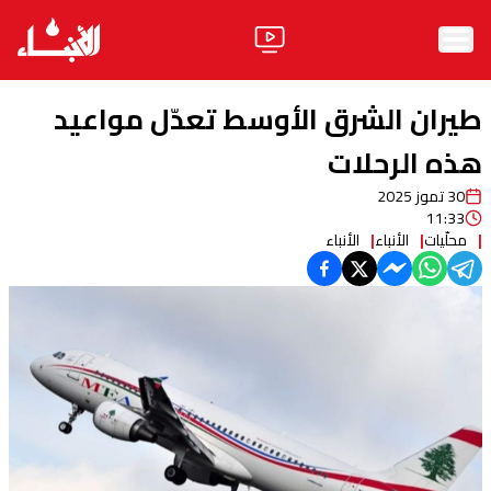
الرئيسية
طيران الشرق الأوسط تعدّل مواعيد
الأخبار
هذه الرحلات
30 تموز 2025
آراء
11:33
محلّيات
الأنباء
الأنباء
فيديو
مواقف
وليد جنبلاط
الحزب
ابحث
ثقافة ومجتمع