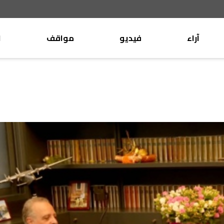
آراء
فيديو
مواقف
ا
موقف
وليد جنبلاط
الأنباء
تيمور جنبلاط
كتّاب
الأنباء
التقدّمي
منبر
مختارات
صحافة
أجنبية
بريد
القرّاء