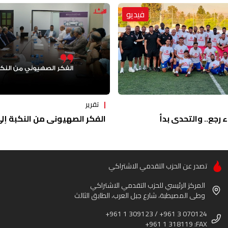
فيديو
تقرير
ء رجع.. والتحدي بدأ
الفكر الصهيوني من النكبة إلى 
تصدر عن الحزب التقدمي الاشتراكي
المركز الرئيسي للحزب التقدمي الاشتراكي
وطى المصيطبة، شارع جبل العرب، الطابق الثالث
+961 1 309123 / +961 3 070124
+961 1 318119 :FAX