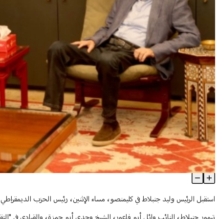
جنبلاط عرض التطورات مع أرسلان
Article Content
استقبل الرئيس وليد جنبلاط في كليمنصو، مساء الإثنين، رئيس الحزب الديمقراطي 
تيمور جنبلاط، النائب وائل أبو فاعور، الشيخ وجدي أبو حمزة، والقيادي في "ال