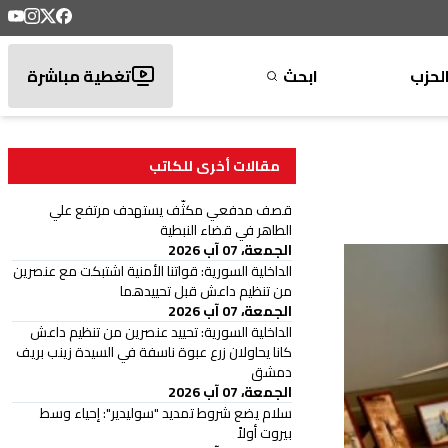
لحزب
ابحث
تغطية مباشرة
مقالات أخرى للكاتب
قصف مدفعي مكثّف يستهدف مرتفع علي
الطاهر في قضاء النبطية
الجمعة، 07 آب 2026
الداخلية السورية: قواتنا الأمنية اشتبكت مع عنصرين
من تنظيم داعش قبل تحييدهما
الجمعة، 07 آب 2026
الداخلية السورية: تحييد عنصرين من تنظيم داعش
كانا يحاولان زرع عبوة ناسفة في السيدة زينب بريف
دمشق
الجمعة، 07 آب 2026
سلام يضع شروط تمديد "سوليدير": إحياء وسط
بيروت أولاً