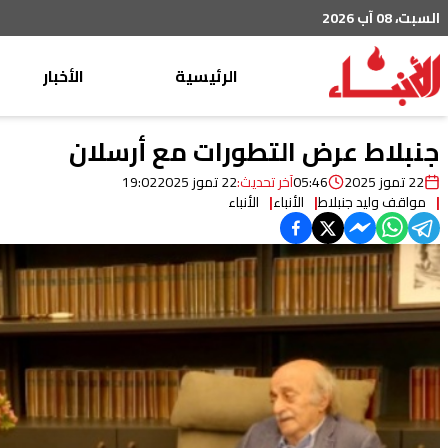
السبت، 08 آب 2026
الرئيسية
الأخبار
محليات
جنبلاط عرض التطورات مع أرسلان
عربي دولي
22 تموز 2025
05:46
آخر تحديث:
22 تموز 2025
19:02
مواقف وليد جنبلاط
الأنباء
الأنباء
إقتصاد
خاص
رياضة
من لبنان
ثقافة ومجتمع
منوعات