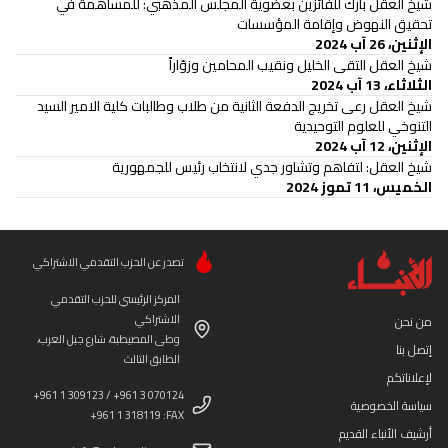
شيخ العقل بارك للفائزين بعضوية المجلس المذهبي: للمساهمة في
تحقيق النهوض وإقامة المؤسسات
الإثنين، 26 آب 2024
شيخ العقل التقى الخليل ونقيب المحامين وزوّاراً
الثلاثاء، 13 آب 2024
شيخ العقل رعى تخريج الدفعة الثانية من طلاب وطالبات كلية الامير السيد
التنوخي للعلوم التوحيدية
الإثنين، 12 آب 2024
شيخ العقل: لتفاهم وتشاور جدي لانتخاب رئيس للجمهورية
الخميس، 11 تموز 2024
تصدر عن الحزب التقدمي الاشتراكي
المركز الرئيسي للحزب التقدمي
الاشتراكي
من نحن
وطى المصيطبة، شارع جبل العرب،
إتصل بنا
الطابق الثالث
لإعلاناتكم
+961 1 309123 / +961 3 070124
سياسة الخصوصية
+961 1 318119 :FAX
أرشيف الأنباء القديم