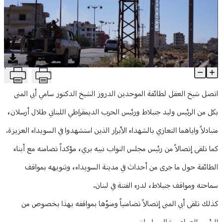
منوعات
T
شيخ العقل تبادل التعازي بشهداء السويداء مع جنبلاط وأرسلان... و
Article Content
اتصل شيخ العقل لطائفة الموحدين الدروز الشيخ الدكتور سامي أبي المنى
بكل من الرئيس وليد جنبلاط ورئيس الحزب الديمقراطي اللبناني طلال أرسلان،
متبادلاً واياهما التعازي بالشهداء الأبرار الذين استشهدوا في السويداء العزيزة.
كما تلقى إتصالاً من رئيس مجلس النواب نبيه بري، مؤكداً تضامنه مع أبناء
الطائفة حول ما جرى من أحداث في مدينة السويداء، وتنويهه بمواقف
سماحته ومواقف جنبلاط، لدرء الفتنة في لبنان.
كذلك تلقى أبي المنى إتصالاً تضامنياً ومنوّها بمواقفه بهذا بخصوص من