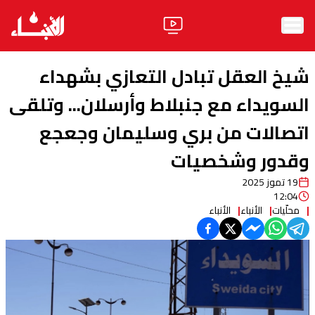
الرئيسية
شيخ العقل تبادل التعازي بشهداء
الأخبار
السويداء مع جنبلاط وأرسلان... وتلقى
اتصالات من بري وسليمان وجعجع
آراء
وقدور وشخصيات
فيديو
19 تموز 2025
مواقف
12:04
محلّيات
الأنباء
الأنباء
وليد جنبلاط
الحزب
ابحث
ثقافة ومجتمع