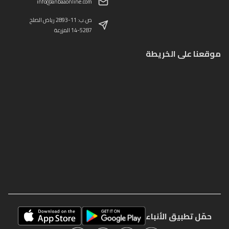
info@anbaaonline.com
ص.ب: 11-2893 رياض الصلح
14-5287 المزرعة
موقعنا على الخريطة
حمّل تطبيق الأنباء