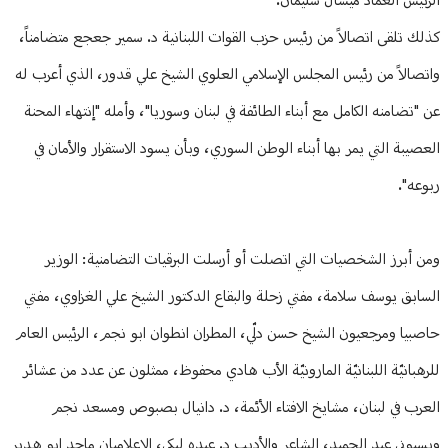
الرئيس العماد ميشال سليمان.
كذلك تلقى اتصالاً من رئيس حزب القوات اللبنانية د. سمير جعجع متضامناً،
واتصالاً من رئيس المجلس الإسلامي العلوي الشيخ علي قدور، الذي أعرب له
عن "تضامنه الكامل مع أبناء الطائفة في لبنان وسوريا"، وأمله "إنتهاء المحنة
العصيبة التي يمر بها أبناء الوطن السوري، وبأن يسود الاستقرار والأمان في
ربوعه".
ومن أبرز الشخصيات التي اتصلت أو أرسلت البرقيات التضامنية: الوزير
السابق يوسف سلامة، مفتي زحلة والبقاع الدكتور الشيخ علي الغزاوي، مفتي
حاصبيا ومرجعيون الشيخ حسن دلّي، المطران انطوان ابو نجم، الرئيس العام
للرهبانيّة اللبنانيّة المارونيّة الأب هادي محفوظ، ممثلون عن عدد من عشائر
العرب في لبنان، مشايخ الافتاء الأئمة، د. دانيال بصبوص ومسعد نجم
وبسيوني عبد الحميد، الشاعر والأديب د. عبده لبكي، الإعلاميان ماجد ابو هدير