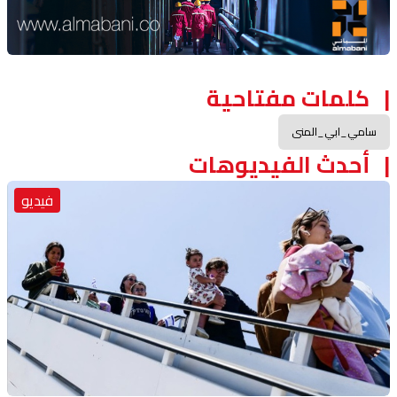
Advertisement Section
كلمات مفتاحية
سامي_ابي_المنى
أحدث الفيديوهات
فيديو