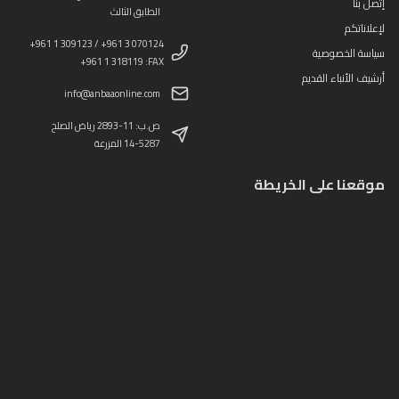
إتصل بنا
الطابق الثالث
لإعلاناتكم
+961 1 309123 / +961 3 070124
سياسة الخصوصية
+961 1 318119 :FAX
أرشيف الأنباء القديم
info@anbaaonline.com
ص.ب: 11-2893 رياض الصلح
14-5287 المزرعة
موقعنا على الخريطة