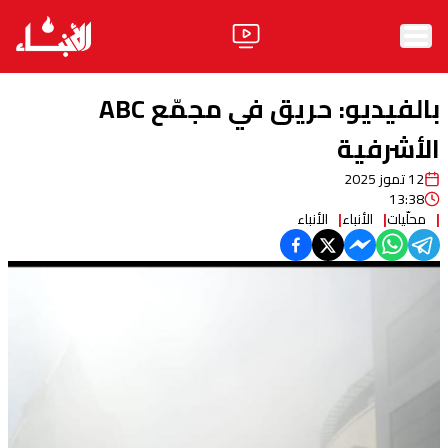
الرئيسية
بالفيديو: حريق في مجمّع ABC
الأخبار
الأشرفية
12 تموز 2025
آراء
13:38
محلّيات
الأنباء
الأنباء
فيديو
مواقف
وليد جنبلاط
الحزب
ابحث
ثقافة ومجتمع