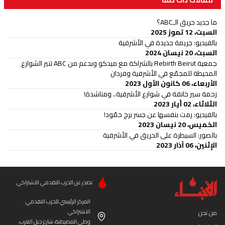
مقالات ذات صلة
ما جديد حريق الـABC؟
السبت، 12 تموز 2025
بالفيديو: جريمة جديدة في الأشرفية
السبت، 20 نيسان 2024
جمعية Rebirth Beirut بالشراكة مع ميدكو وبدعم من ABC تنير الشوارع
المحيطة للمجمّع في الأشرفية وفردان
الأربعاء، 06 كانون الأول 2023
زحمة سير خانقة في شوارع الأشرفية.. ومناشدة!
الثلاثاء، 02 أيار 2023
بالفيديو: رمت بنفسها عن جسر برج حمّود!
الخميس، 20 نيسان 2023
بالصور: السيطرة على الحريق في الأشرفية
الإثنين، 06 آذار 2023
تصدر عن الحزب التقدمي الاشتراكي
المركز الرئيسي للحزب التقدمي
الاشتراكي
من نحن
وطى المصيطبة، شارع جبل العرب،