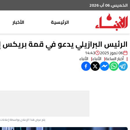
الخميس، 06 آب 2026
الرئيسية
الأخبار
محليات
الرئيس البرازيلي يدعو في قمة بريكس إل
عربي دولي
06 تموز 2025
14:43
أخبار الساعة
الأنباء
الأنباء
إقتصاد
خاص
رياضة
من لبنان
ثقافة ومجتمع
منوعات
يتم عرض هذا الإعلان بواسطة إعلانات Google، ولا يتحكم موقعنا في الإعلانات التي تظهر لكل مستخدم.
Advertisement Section