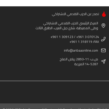
تصدر عن الحزب التقدمي الاشتراكي
المركز الرئيسي للحزب التقدمي الاشتراكي
وطى المصيطبة، شارع جبل العرب، الطابق الثالث
+961 1 309123 / +961 3 070124
+961 1 318119 :FAX
info@anbaaonline.com
ص.ب: 11-2893 رياض الصلح
14-5287 المزرعة