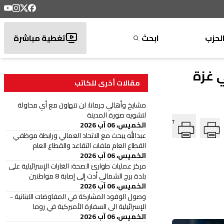
لحزب
ابحث
تغطية مباشرة
ي غزة
مقالات أخرى للكاتب
مشايخ وأهالي جرمانا: لن نتهاون مع أي محاولة
لتشويه صورة المدينة
T
الخميس، 06 آب 2026
عبدالله يبحث مع الاتحاد العمالي ورابطة موظفي
القطاع العام ملفات التقاعد والقطاع العام
الخميس، 06 آب 2026
مركز عمليات طوارئ الصحة: الغارات الإسرائيلية على
بلدة برج الشمالي أدت إلى إصابة 8 مواطنين
الخميس، 06 آب 2026
وصول الوفود المشاركة في المفاوضات اللبنانية -
الإسرائيلية الى السفارة الأميركية في روما
الخميس، 06 آب 2026