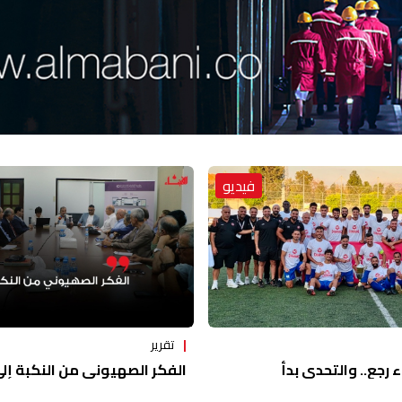
فيديو
تقرير
ء رجع.. والتحدي بدأ
الفكر الصهيوني من النكبة إلى 