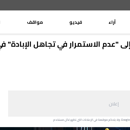
آراء
فيديو
مواقف
ا
موقف
وليد جنبلاط
ى "عدم الاستمرار في تجاهل الإبادة" ف
الأنباء
تيمور جنبلاط
كتّاب
الأنباء
التقدّمي
منبر
مختارات
صحافة
أجنبية
إعلان
بريد
القرّاء