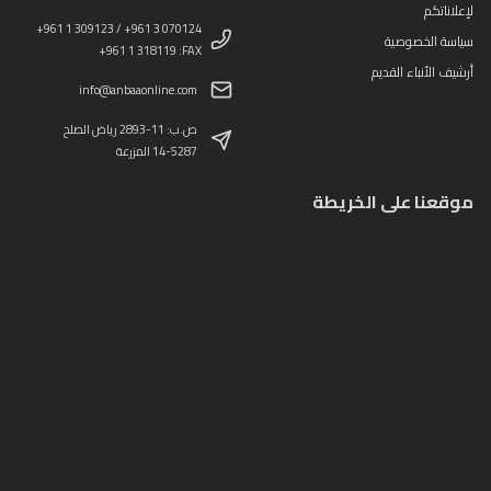
لإعلاناتكم
+961 1 309123 / +961 3 070124
سياسة الخصوصية
+961 1 318119 :FAX
أرشيف الأنباء القديم
info@anbaaonline.com
ص.ب: 11-2893 رياض الصلح
14-5287 المزرعة
موقعنا على الخريطة