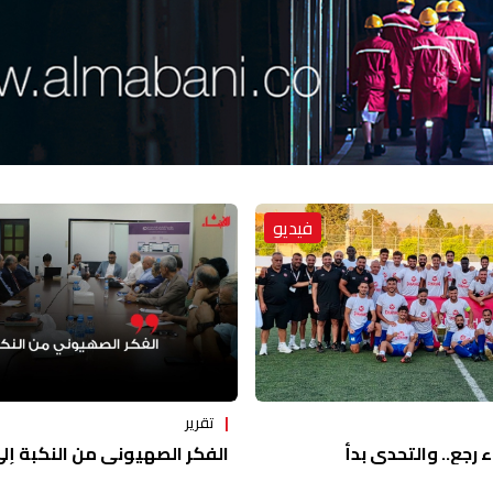
فيديو
تقرير
ء رجع.. والتحدي بدأ
الفكر الصهيوني من النكبة إلى 