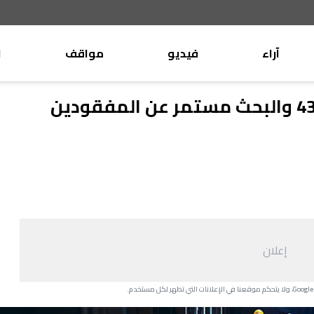
آراء
فيديو
مواقف
ا
موقف
وليد جنبلاط
الأنباء
تيمور جنبلاط
كتّاب
الأنباء
التقدّمي
منبر
مختارات
صحافة
أجنبية
إعلان
بريد
القرّاء