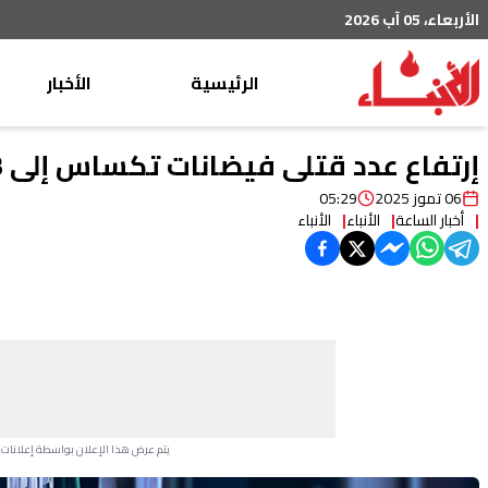
الأربعاء، 05 آب 2026
الرئيسية
الأخبار
محليات
إرتفاع عدد قتلى فيضانات تكساس إلى 43 والبحث مستمر عن المفقودين
عربي دولي
06 تموز 2025
05:29
أخبار الساعة
الأنباء
الأنباء
إقتصاد
خاص
رياضة
من لبنان
ثقافة ومجتمع
منوعات
يتم عرض هذا الإعلان بواسطة إعلانات Google، ولا يتحكم موقعنا في الإعلانات التي تظهر لكل مستخدم.
Advertisement Section