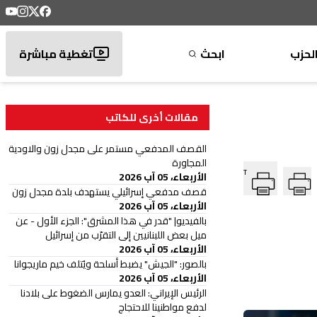
لحزب
ابحث
تغطية مباشرة
مقالات أخرى للكاتب
القصف المدفعي مستمر على مجدل زون والاودية
المجاورة
T
الأربعاء، 05 آب 2026
قصف مدفعي إسرائيلي يستهدف بلدة مجدل زون
الأربعاء، 05 آب 2026
بالفيديو| "قدر في هذا المشرق": الجزء الأول - عن
ميل بعض اللبنانيين إلى التقرّب من إسرائيل
الأربعاء، 05 آب 2026
بالصور: "الجيش" يضبط أسلحة ويُتلف خيم ماريجوانا
الأربعاء، 05 آب 2026
الرئيس الإيراني: العدو يمارس الضغوط على بلادنا
لدفع مواطنينا للاحتجاج