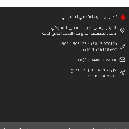
تصدر عن الحزب التقدمي الاشتراكي
المركز الرئيسي للحزب التقدمي الاشتراكي
وطى المصيطبة، شارع جبل العرب، الطابق الثالث
+961 1 309123 / +961 3 070124
+961 1 318119 :FAX
info@anbaaonline.com
ص.ب: 11-2893 رياض الصلح
14-5287 المزرعة