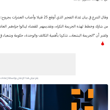
وقال الشرع في بيان غداة التفجير الذي أوقع
من شارك وخطط لهذه الجريمة النكراء، وتقديمهم للقضاء لينالوا جزاءهم العاد
واعتبر أن "الجريمة البشعة... تذكرنا بأهمية التكاتف والوحدة، حكومة وشعبا، في 
يتم عرض هذا الإعلان بواسطة إعلانات Google، ولا يتحكم موقعنا في الإعلانات التي تظهر لكل مستخدم.
Advertisement Section