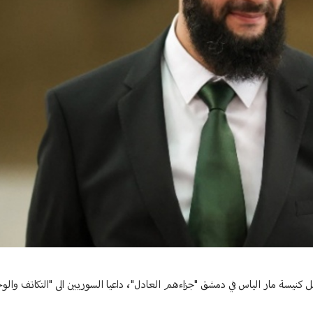
 كنيسة مار الياس في دمشق "جزاءهم العادل"، داعيا السوريين الى "التكاتف والو