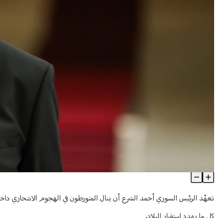
بعد الهجوم الانتحاري في دمشق... الشرع: ستنالون جزاءكم!
Article Content
تعهّد الرئيس السوري أحمد الشرع أن ينال المتورطون في الهجوم الانتحاري داخل
كل ما يهدد استقرار البلاد.