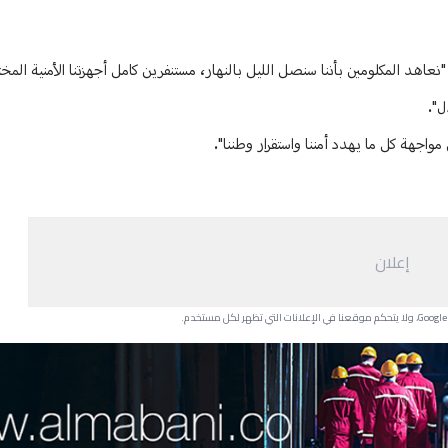
 25 قتيلا وأصاب العشرات بجروح: "نعاهد المكلومين بأننا سنصل الليل بالنهار، مستنفرين كامل أجهزتنا الأم
ل".
مواجهة كل ما يهدد أمننا واستقرار وطننا".
إعلان