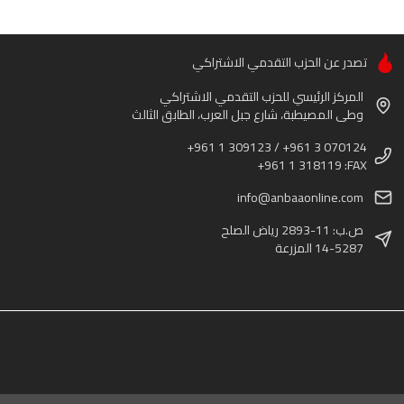
تصدر عن الحزب التقدمي الاشتراكي
المركز الرئيسي للحزب التقدمي الاشتراكي
وطى المصيطبة، شارع جبل العرب، الطابق الثالث
+961 1 309123 / +961 3 070124
+961 1 318119 :FAX
info@anbaaonline.com
ص.ب: 11-2893 رياض الصلح
14-5287 المزرعة