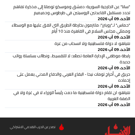
"سانا" عن الخارجية السورية: دمشق وموسكو توصلتا إلى مذكرة تفاهم
تحدد مستقبل القاعدتين الروسيتين في طرطوس وحميميم
الأحد، 09 آب 2026
"حماس" لـ"رويترز": ملتزمون بخارطة الطريق التي اتفق عليها مع الوسطاء
وممثلي مجلس السلام في القاهرة منذ 10 أيام
الأحد، 09 آب 2026
نتنياهو: لا دولة فلسطينية ولا انسحاب من غزة
الأحد، 09 آب 2026
رابطة موظفي الإدارة العامة تصعّد: لا للتقسيط.. ونطالب بسلسلة رواتب
جديدة
الأحد، 09 آب 2026
حريق في أحراج تومات نيحا - البقاع الغربي والدفاع المدني يعمل على
إخماده
الأحد، 09 آب 2026
نتنياهو: لن تقام دولة فلسطينية ما دمت رئيساً للوزراء لا في غزة ولا في
الضفة الغربية
الأحد، 09 آب 2026
تصدر عن الحزب التقدمي الاشتراكي