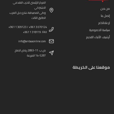
المركز الرئيسي للحزب التقدمي
الاشتراكي
من نحن
وطى المصيطبة، شارع جبل العرب،
إتصل بنا
الطابق الثالث
لإعلاناتكم
+961 1 309123 / +961 3 070124
سياسة الخصوصية
+961 1 318119 :FAX
أرشيف الأنباء القديم
info@anbaaonline.com
ص.ب: 11-2893 رياض الصلح
14-5287 المزرعة
موقعنا على الخريطة