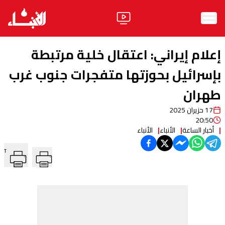
الرئيسية
إعلام إيراني: اعتقال خلية مرتبطة
الأخبار
بإسرائيل بحوزتها متفجرات جنوب غرب
طهران
آراء
17 حزيران 2025
فيديو
20:50
أخبار الساعة
الأنباء
الأنباء
مواقف
T
وليد جنبلاط
الحزب
ابحث
ثقافة ومجتمع