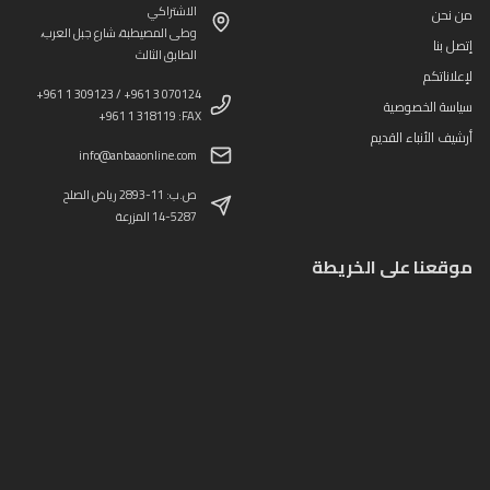
الاشتراكي
من نحن
وطى المصيطبة، شارع جبل العرب،
إتصل بنا
الطابق الثالث
لإعلاناتكم
+961 1 309123 / +961 3 070124
سياسة الخصوصية
+961 1 318119 :FAX
أرشيف الأنباء القديم
info@anbaaonline.com
ص.ب: 11-2893 رياض الصلح
14-5287 المزرعة
موقعنا على الخريطة