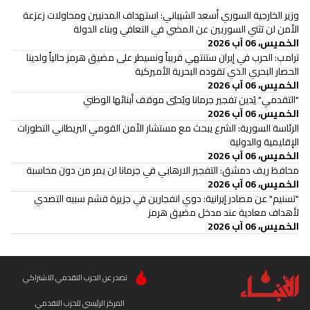
وزير الخارجية السوري أسعد الشيباني: استهداف المدنيين ومحاولات زعزعة
الأمن لن تثني السوريين عن المضي في التعافي وبناء الدولة
الخميس، 06 آب 2026
ترامب: الحرب في إيران ستنتهي قريباً ونسيطر على مضيق هرمز حالياً ولدينا
الحصار البحري الذي تقوده البحرية الأميركية
الخميس، 06 آب 2026
"التقدمي" يُدين تفجير جرمانا ويُحيّي موقف أبنائها الوطني
الخميس، 06 آب 2026
الرئاسة السورية: الشرع يبحث مع مستشار الأمن القومي البريطاني التطورات
الإقليمية والدولية
الخميس، 06 آب 2026
محافظ ريف دمشق: التفجير الارهابي في جرمانا لن يمر من دون محاسبة
الخميس، 06 آب 2026
"تسنيم" عن مصادر إيرانية: دوي انفجارين في جزيرة قشم سببه التصدي
لأهداف معادية عند مدخل مضيق هرمز
الخميس، 06 آب 2026
تصدر عن الحزب التقدمي الاشتراكي
المركز الرئيسي للحزب التقدمي