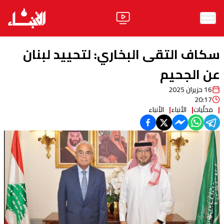
الرئيسية
سكاف التقى البخاري: لتحييد لبنان
الأخبار
عن الجحيم
16 حزيران 2025
آراء
20:17
محلّيات
الأنباء
الأنباء
فيديو
مواقف
وليد جنبلاط
الحزب
ابحث
ثقافة ومجتمع