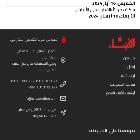
الخميس، 16 أيار 2024
سكاف مهنئاً بالفطر: حمى الله لبنان
الأربعاء، 10 نيسان 2024
تصدر عن الحزب التقدمي الاشتراكي
المركز الرئيسي للحزب التقدمي
الاشتراكي
من نحن
وطى المصيطبة، شارع جبل العرب،
إتصل بنا
الطابق الثالث
لإعلاناتكم
+961 1 309123 / +961 3 070124
سياسة الخصوصية
+961 1 318119 :FAX
أرشيف الأنباء القديم
info@anbaaonline.com
ص.ب: 11-2893 رياض الصلح
14-5287 المزرعة
موقعنا على الخريطة