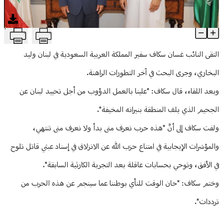
منوعات
T
سكاف التقى البخاري: لتحييد لبنان عن الجحيم
Article Content
التقى النائب غسان سكاف سفير ⁧‫المملكة العربية السعودية‬⁩ في لبنان ⁧‫وليد
البخاري‬⁩، وجرى البحث في آخر التطورات الراهنة.
وبعد اللقاء، قال سكاف: "علينا بالعمل الدؤوب من أجل تحييد ⁧‫لبنان‬⁩ عن
الجحيم الذي يلف المنطقة بنيرانه المخيفة".
ولفت سكاف إلى أنَّ "هذه ⁧‫حرب‬⁩ نعرف متى بدأ ولا نعرف متى تنتهي،
والمؤشرات الإيجابية في امتناع ⁧‫حزب الله‬⁩ عن الانزلاق في إسناد عبثي قاتل تلوح
في الأفق، وتوحي بحسابات عاقلة بعد التجربة الكارثية السابقة".
وختم سكاف: "حان الوقت للنأي بوطننا عما سينجم عن هذه الحرب من
ترددات".