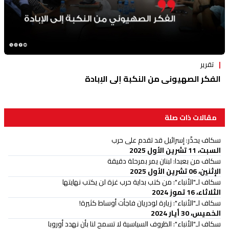
تقرير
الفكر الصهيوني من النكبة إلى الإبادة
مقالات ذات صلة
سكاف يحذّر: إسرائيل قد تقدم على حرب
السبت، 11 تشرين الأول 2025
سكاف من بعبدا: لبنان يمر بمرحلة دقيقة
الإثنين، 06 تشرين الأول 2025
سكاف لـ"الأنباء": من كتب بداية حرب غزة لن يكتب نهايتها
الثلاثاء، 16 تموز 2024
سكاف لـ"الأنباء": زيارة لودريان فاجأت أوساط كثيرة!
الخميس، 30 أيار 2024
سكاف لـ"الأنباء": الظروف السياسية لا تسمح لنا بأن نهدد أوروبا