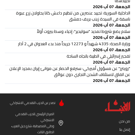
تحييدهما
الجمعة، 07 آب 2026
الداخلية السورية: تحييد عنصرين من تنظيم داعش كانا يحاولان زرع عبوة
ناسفة في السيدة زينب بريف دمشق
الجمعة، 07 آب 2026
سلام يضع شروط تمديد "سوليدير": إحياء وسط بيروت أولاً
الجمعة، 07 آب 2026
وزارة الصحة: 4335 شهيداً و 12273 جريحاً منذ بدء العدوان في 2 آذار
الجمعة، 07 آب 2026
تفجير إسرائيلي في الطيبة باتجاه الساحة
الجمعة، 07 آب 2026
"رويترز" عن مسؤول أميركي: سنرفع الحصار عن موانئ ⁧‫إيران‬⁩ بمجرد الإعلان
عن اتفاق لاستئناف الشحن التجاري دون عوائق
الجمعة، 07 آب 2026
تصدر عن الحزب التقدمي الاشتراكي
المركز الرئيسي للحزب التقدمي
الاشتراكي
من نحن
وطى المصيطبة، شارع جبل العرب،
إتصل بنا
الطابق الثالث