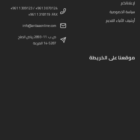
لإعلاناتكم
+961 1 309123 / +961 3 070124
سياسة الخصوصية
+961 1 318119 :FAX
أرشيف الأنباء القديم
info@anbaaonline.com
ص.ب: 11-2893 رياض الصلح
14-5287 المزرعة
موقعنا على الخريطة