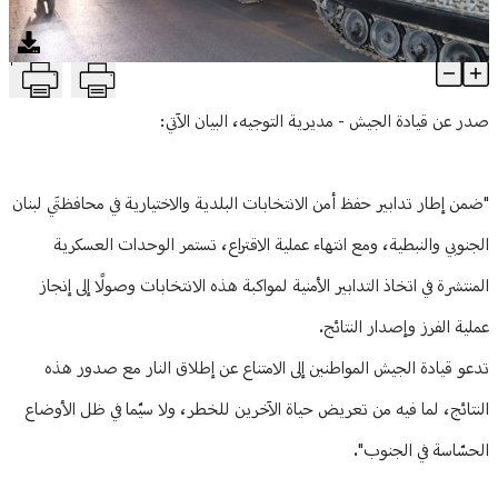
منوعات
T
الجيش: التدابير الأمنية تستمر وصولًا إلى إنجاز عملية الفرز وإصدار النتائج
Article Content
صدر عن قيادة الجيش - مديرية التوجيه، البيان الآتي:
"ضمن إطار تدابير حفظ أمن الانتخابات البلدية والاختيارية في محافظتَي لبنان
الجنوبي والنبطية، ومع انتهاء عملية الاقتراع، تستمر الوحدات العسكرية
المنتشرة في اتخاذ التدابير الأمنية لمواكبة هذه الانتخابات وصولًا إلى إنجاز
عملية الفرز وإصدار النتائج.
تدعو قيادة الجيش المواطنين إلى الامتناع عن إطلاق النار مع صدور هذه
النتائج، لما فيه من تعريض حياة الآخرين للخطر، ولا سيّما في ظل الأوضاع
الحسّاسة في الجنوب".