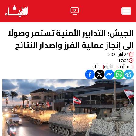
الرئيسية
الجيش: التدابير الأمنية تستمر وصولًا
الأخبار
إلى إنجاز عملية الفرز وإصدار النتائج
24 أيار 2025
آراء
17:05
محلّيات
الأنباء
الأنباء
فيديو
مواقف
وليد جنبلاط
الحزب
ابحث
ثقافة ومجتمع