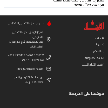
تفجير إسرائيلي في الطيبة باتجاه الساحة
الجمعة، 07 آب 2026
تصدر عن الحزب التقدمي الاشتراكي
المركز الرئيسي للحزب التقدمي
الاشتراكي
من نحن
وطى المصيطبة، شارع جبل العرب،
إتصل بنا
الطابق الثالث
لإعلاناتكم
+961 1 309123 / +961 3 070124
سياسة الخصوصية
+961 1 318119 :FAX
أرشيف الأنباء القديم
info@anbaaonline.com
ص.ب: 11-2893 رياض الصلح
14-5287 المزرعة
موقعنا على الخريطة