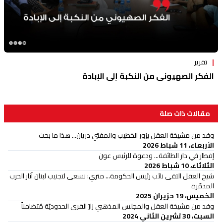
تقرير
الفكر الصهيوني من النكبة إلى الإبادة
مقالات ذات صلة
وفد من مشيخة العقل يزور الخطيب والمفتي دريان... هذا ما بحث
الأربعاء، 11 شباط 2026
إفطار في دار الطائفة... ودعوة للرئيس عون
الثلاثاء، 10 شباط 2026
شيخ العقل التقى نائب رئيس الحكومة... متري: نسعى لتجنيب لبنان آثار الحرب
المدمّرة
الخميس، 19 حزيران 2025
وفد من مشيخة العقل والمجلس المذهبي زارَ القرى الحدوديّة مُتضامناً
السبت، 30 تشرين الثاني 2024