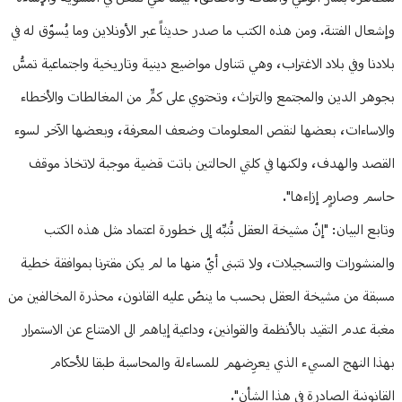
وإشعال الفتنة. ومن هذه الكتب ما صدر حديثاً عبر الأونلاين وما يُسوّق له في
بلادنا وفي بلاد الاغتراب، وهي تتناول مواضيع دينية وتاريخية واجتماعية تمسُّ
بجوهر الدين والمجتمع والتراث، وتحتوي على كمٍّ من المغالطات والأخطاء
والاساءات، بعضها لنقص المعلومات وضعف المعرفة، وبعضها الآخر لسوء
القصد والهدف، ولكنها في كلتي الحالتين باتت قضية موجبة لاتخاذ موقف
حاسم وصارمٍ إزاءها".
وتابع البيان: "إنّ مشيخة العقل تُنبِّه إلى خطورة اعتماد مثل هذه الكتب
والمنشورات والتسجيلات، ولا تتبنى أيّ منها ما لم يكن مقترنا بموافقة خطية
مسبقة من مشيخة العقل بحسب ما ينصّ عليه القانون، محذرة المخالفين من
مغبة عدم التقيد بالأنظمة والقوانين، وداعية إياهم الى الامتناع عن الاستمرار
بهذا النهج المسيء الذي يعرِضهم للمساءلة والمحاسبة طبقا للأحكام
القانونية الصادرة في هذا الشأن".