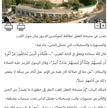
منوعات
T
مشيخة العقل تُحذّر من "خطورة منشورات وكتب وتسجيلات تضلّل الناس
Article Content
صدر عن مشيخة العقل لطائفة الموحّدين الدروز بيان حول الكتب
والمنشورات والتسجيلات التي تضلل الناس، جاء فيه:
قال الله سبحانه وتعالى في كتابه العزيز: "... فَلْيَحْذَرِ الَّذِينَ يُخَالِفُونَ عَنْ أَمْرِهِ
أَن تُصِيبَهُمْ فِتْنَةٌ أَوْ يُصِيبَهُمْ عَذَابٌ أَلِيمٌ"، وقال الرسول الكريم عليه الصلاة
والسلام: "من دعا الى ضلالة كان عليه من الإثم مثل آثام من يتبعُه لا ينقص
ذلك من آثامهم شيئاً".
اضاف البيان: "إنّ مشيخة العقل تلفت النظر إلى خطورة ما يصدرُ بين الحين
والآخر من منشورات وكتب وتسجيلات تضلل الناس تحت مسميات مختلفة،
متظاهرة بنشر الوعي والثقافة والحقائق، بينما هي تُمعنُ في التشويه والإساءة