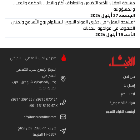
مشيخة العقل: لتأكيد التضامن والتعاطف أكثر وللتحلي بالحكمة والوعي
والمسؤولية
الجمعة، 27 أيلول 2024
"مشيخة العقل" في ذكرى المولد النّبوي: لاستلهام روح التّسامح وتمتين
الصفوف في مواجهة التحديات
الأحد، 15 أيلول 2024
تصدر عن الحزب التقدمي الاشتراكي
المركز الرئيسي للحزب التقدمي
الاشتراكي
من نحن
وطى المصيطبة، شارع جبل العرب،
إتصل بنا
الطابق الثالث
لإعلاناتكم
+961 1 309123 / +961 3 070124
سياسة الخصوصية
+961 1 318119 :FAX
أرشيف الأنباء القديم
info@anbaaonline.com
ص.ب: 11-2893 رياض الصلح
14-5287 المزرعة