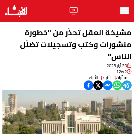
الرئيسية
مشيخة العقل تُحذّر من "خطورة
الأخبار
منشورات وكتب وتسجيلات تضلّل
الناس"
آراء
20 أيار 2025
فيديو
12:42
محلّيات
الأنباء
الأنباء
مواقف
وليد جنبلاط
الحزب
ابحث
ثقافة ومجتمع