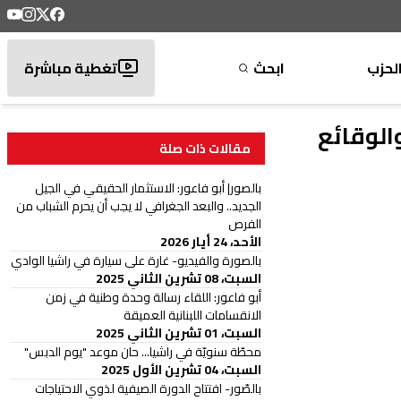
لحزب
ابحث
تغطية مباشرة
الوقائع
مقالات ذات صلة
بالصور| أبو فاعور: الاستثمار الحقيقي في الجيل
الجديد.. والبعد الجغرافي لا يجب أن يحرم الشباب من
الفرص
الأحد، 24 أيار 2026
بالصورة والفيديو- غارة على سيارة في راشيا الوادي
السبت، 08 تشرين الثاني 2025
أبو فاعور: اللقاء رسالة وحدة وطنية في زمن
الانقسامات اللبنانية العميقة
السبت، 01 تشرين الثاني 2025
محطّة سنويّة في راشيا... حان موعد "يوم الدبس"
السبت، 04 تشرين الأول 2025
بالصّور- افتتاح الدورة الصيفية لذوي الاحتياجات