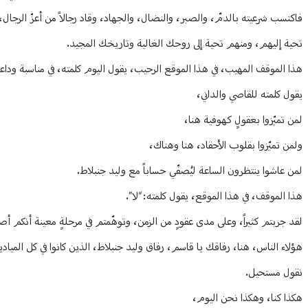
فاكتسب شرعيته بالدمّ، والصبر، والنضال، والجهاد، وقاد رجالاً من أعزّ الرجال
تحية إليهم، ومنهم تحية إلى روحك الغالية وتاريخك المجيد.
هذا الموقف المهيب، في هذا الموقع الرحيب، يقول اليوم كلمته، في مناسبة وداع
يقول كلمته للقاصي والداني،
لمن تميّزوا بعقولٍ كهوفية هنا،
ولمن تميّزوا بقلوب الأحقاد، هنا وهناك،
لمن عاشوا ينتظرون الساعة ليُصفّي حساباً مع وليد جنبلاط.
هذا الموقف، في هذا الموقع، يقول كلمته: “لا”.
لقد جربتم كثيراً، وعلى مدى عقودٍ من الزمن، وتوهّمتم في مرحلةٍ معينة أنكم أصب
هؤلاء الناس، هنا، رفاقك يا قاسم، رفاق وليد جنبلاط، الذين كانوا في كل ال
نقول مستحيل.
هكذا كنا، وهكذا نحن اليوم،