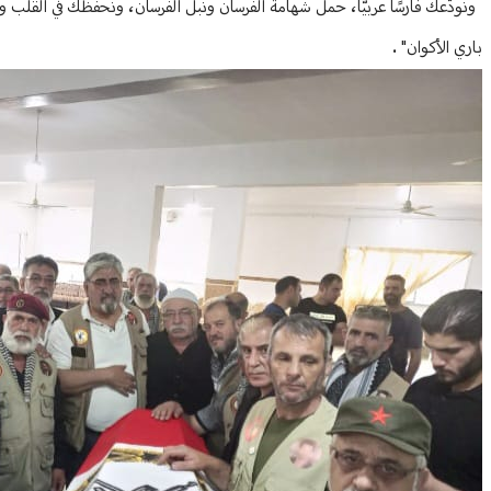
ونودّعك فارسًا عربيًّا، حمل شهامة الفرسان ونبل الفرسان، ونحفظك في القل
باري الأكوان" .