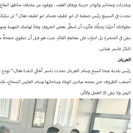
وبلديات ومخاتير وكوادر حزبية ورفاق الفقيد . ووفود من مختلف مناطق البقاع
تحدث في التشييع رئيس جمعية ال ابو لطيف عصام ابو لطيف فقال:" لن نبكيكَ دموعا
تبقى في الحنجرةِ بل اصرَّت على معانقةِ القائدِ حيث هو قبل أن تنطوي صفحةٌ مشعّ
الثائرَ قاسم قماش.
العريان
رئيس بلدية عيحا الشيخ وسام العريان تحدث باسم أهالي البلدة فقال:" تودع عي
أصعب الظروف حتى منحته ميادين الوفاء وساحاتها وسام الفارس الشجاع، قاسم 
الزمن ولا يبقى الا العمل والأثر.