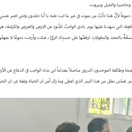
 وحاصبيا والجبل وبيروت.
ً لأنَّ هذا دأبُ من يموت في غير ما انت عليه يا أبا خلدون وانني اعتبر نفسي ج
بطولاتك أحزَنَنا رحيلُ
ةٌ بالمجد والبطولاتِ ارفقتُها على جسدِك الزكيِّ ، فبكت وأرخت دموعًا لا يفهمُها
حا وطائفة الموحدون الدروز مناضلاً مقداماً لبى نداء الواجب في الدفاع عن ال
قماش بطل من هذا التيم الذي اعطى وما زال آمن ان الحياة وقفة عز. ان الحيا