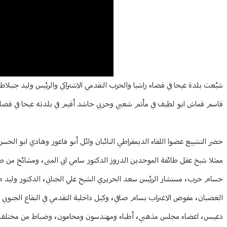
Article Content
شيّعت بلدة عيحا في قضاء راشيا والحزب التقدمي الاشتراكي والرئيس وليد جنبلا
قاسم قماش ابو لطيف في مأتم شعبي وحزبي حاشد أقيم في بلدته عيحا في قضاء 
حضر التشييع عضوا اللقاء الديمقراطي النائبان وائل أبو فاعور وهادي ابو ال
ممثلا شيخ عقل طائفة الموحدين الدروز الدكتور سامي ابي المنى، ومشائخ من ط
حسام حرب، مستشار الرئيس سعد الحريري الشيخ علي الجناني، الدكتور وليد ص
الغضبان، مفوض الاغتراب بسام صافي، وكيل داخلية التقدمي في البقاع الجنوبي
دعيبس، اعضاء مجلس مذهبي، أطباء ومهندسون ومحامون، وضباط من مختلف الأجه