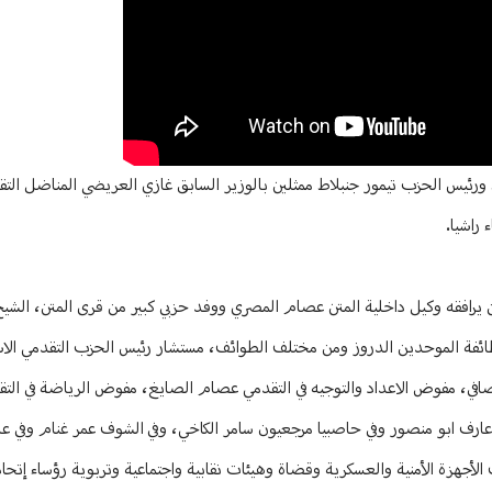
ط ورئيس الحزب تيمور جنبلاط ممثلين بالوزير السابق غازي العريضي المناضل الت
راشيا.
حسن يرافقه وكيل داخلية المتن عصام المصري ووفد حزبي كبير من قرى المتن، الش
ائفة الموحدين الدروز ومن مختلف الطوائف، مستشار رئيس الحزب التقدمي الاشتر
افي، مفوض الاعداد والتوجيه في التقدمي عصام الصايغ، مفوض الرياضة في ال
 عارف ابو منصور وفي حاصبيا مرجعيون سامر الكاخي، وفي الشوف عمر غنام وفي ع
زة الأمنية والعسكرية وقضاة وهيئات نقابية واجتماعية وتربوية رؤساء إتحا