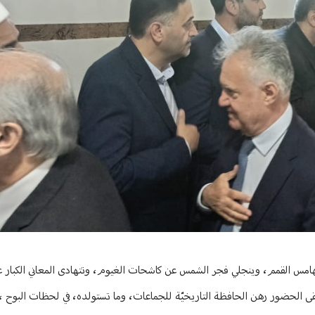
"تتهامس القمم، وينجلي فجر الشمس عن كاشحات الغيوم، وتتهادى المعاني الكبار 
ليبقى الحضور رهن الحافظة التاريخيّة للجماعات، وما تستولده، في لحظات البوح ،