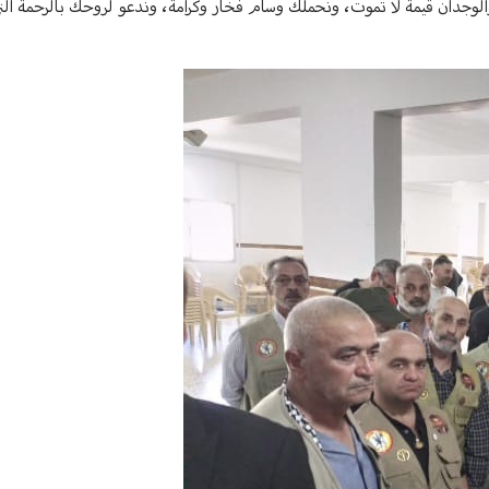
ب والوجدان قيمة لا تموت، ونحملك وسام فخار وكرامة، وندعو لروحك بالرحمة ال