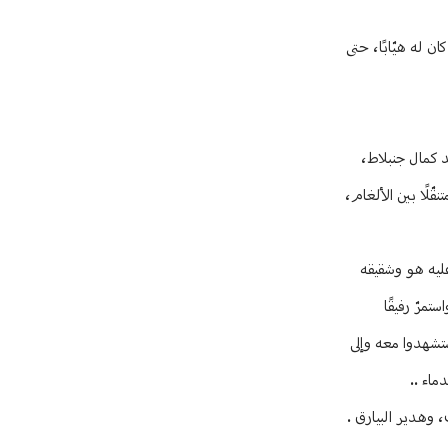
ن له هيّابًا، حتى
د كمال جنبلاط،
ّلًا بين الألغام،
عليه هو وشقيقه
تمرّ رفيقًا
ستشهدوا معه وإلى
ماء ..
 وهدير البيارق .