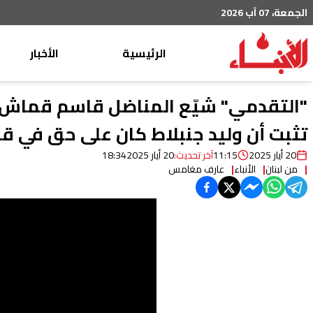
الجمعة، 07 آب 2026
الرئيسية
الأخبار
محليات
"التقدمي" شيّع المناضل قاسم قماش... ا
عربي دولي
تثبت أن وليد جنبلاط كان على حق في قر
إقتصاد
20 أيار 2025
11:15
آخر تحديث:
20 أيار 2025
18:34
من لبنان
الأنباء
عارف مغامس
خاص
رياضة
من لبنان
ثقافة ومجتمع
منوعات