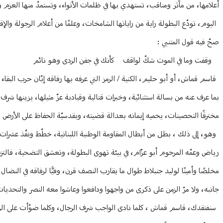
أعلامها، من مآثر ومناقب، تستهدي بها في ظلمات الأنواء، وتستمدّ منها العزم وا
اليوم، تودّع البطولة راية من راياتها الشامخات، وعلمًا من أعلام الرجولة والإق
صحّ فيه قول المتنبي :
وقفت وما في الموت شكّ لواقف كأنك في جفن الردى وهو نائم
قاسم قماش، أو أبو حليم، الكنية / الرمز التي عرفه بها رفاقه إبّان حرب البقاء
بما عرف عنه من بسالة استثنائية، وخبرات قتالية وقيادبة عزّ مثيلها، يزينها شرف 
مخترقًا التحصينات، يحميه إيمانه بعدالة قضيته، وبقدسيّة الحفاظ على الأرض 
وهو، إلى ذلك ، بطل من أبطال المقاومة الوطنية اللبنانية، خطّط ونفّذ عشرات ا
رياض وعمّه المرحوم أبو عزّام، في بيئة تهوى البطولة، وتعشق التضحية، فالتزم مبك
مخلصًا وأمينًا لوليد جنبلاط طوال ما يقارب النصف قرن، وفيًّا لرفاقه في الن
جانبه، ولا مرّ الزمن على ذكرى من واجهوا ودافعوا وعاشوا معه النصر والتحديات،
سنفتقدك، قاسم قماش ، كلما نادى الواجب شرف الرجال، وكلما ضوّأت على الرب