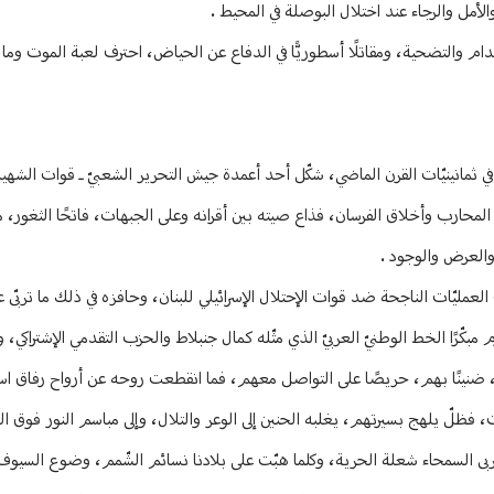
لأمل والرجاء عند اختلال البوصلة في المحيط .
دام والتضحية، ومقاتلًا أسطوريًّا في الدفاع عن الحياض، احترف لعبة الموت وما كا
 في ثمانينيّات القرن الماضي، شكّل أحد أعمدة جيش التحرير الشعبيّ ـ قوات الشهي
المحارب وأخلاق الفرسان، فذاع صيته بين أقرانه وعلى الجبهات، فاتحًا الثغور، متنق
والعرض والوجود .
لعمليّات الناجحة ضد قوات الإحتلال الإسرائيلي للبنان، وحافزه في ذلك ما تربّى 
ّرًا الخط الوطنيّ العربيّ الذي مثّله كمال جنبلاط والحزب التقدمي الإشتراكي، واس
ضال، ضنينًا بهم، حريصًا على التواصل معهم، فما انقطعت روحه عن أرواح رفاق ا
 فظلّ يلهج بسيرتهم، يغلبه الحنين إلى الوعر والتلال، وإلى مباسم النور فوق الد
ى السمحاء شعلة الحرية، وكلما هبّت على بلادنا نسائم الشّمم، وضوع السيوف،