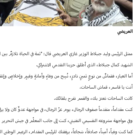
العريضي
ممثل الرئيس وليد جنبلاط الوزير غازي العريضي قال: "ثمة في الحياة تلازمٌ بين
الشهيد كمال جنبلاط، الذي أطلق حزبنا التقدمي الاشتراكي.
أما العيار، فقماشٌ من نوعٍ ثمينٍ نادرٍ، نُسِج من وفاءٍ وأمانةٍ وقيمٍ وإخلاصٍ 
أنت يا قاسم، قماش الساحات.
كانت الساحات تعتز بك، والقمم تفرح بلقائك.
كنت مقداماً، متقدماً صفوف الرجال، يوم عزّ الرجال، في مواجهة عدوٍّ كان ولا يزا
وفي مواجهة مشروعه التقسيمي التفتيتي، كنت إلى جانب المعلّم في جيش التحرير
كما كنت وفياً، أميناً، صادقاً، شجاعاً، برفقتك للرئيس المقدام، الزعيم الوطني ا