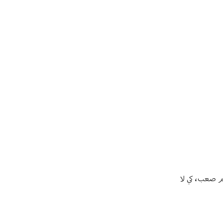
هم صعب، كي لا