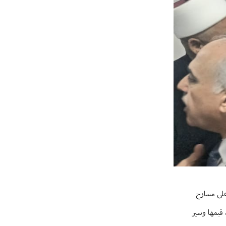
على مسارح
 قيمها وسير