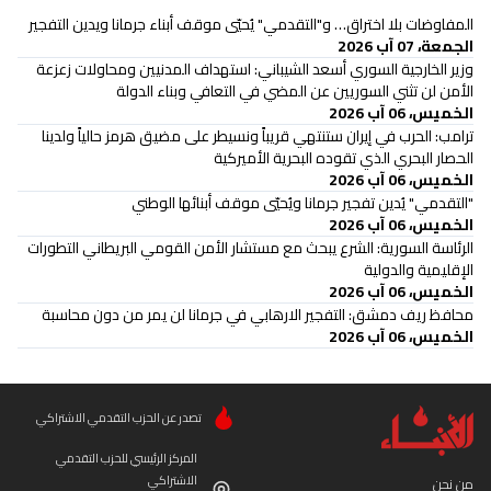
المفاوضات بلا اختراق… و"التقدمي" يُحيّي موقف أبناء جرمانا ويدين التفجير
الجمعة، 07 آب 2026
وزير الخارجية السوري أسعد الشيباني: استهداف المدنيين ومحاولات زعزعة
الأمن لن تثني السوريين عن المضي في التعافي وبناء الدولة
الخميس، 06 آب 2026
ترامب: الحرب في إيران ستنتهي قريباً ونسيطر على مضيق هرمز حالياً ولدينا
الحصار البحري الذي تقوده البحرية الأميركية
الخميس، 06 آب 2026
"التقدمي" يُدين تفجير جرمانا ويُحيّي موقف أبنائها الوطني
الخميس، 06 آب 2026
الرئاسة السورية: الشرع يبحث مع مستشار الأمن القومي البريطاني التطورات
الإقليمية والدولية
الخميس، 06 آب 2026
محافظ ريف دمشق: التفجير الارهابي في جرمانا لن يمر من دون محاسبة
الخميس، 06 آب 2026
تصدر عن الحزب التقدمي الاشتراكي
المركز الرئيسي للحزب التقدمي
الاشتراكي
من نحن