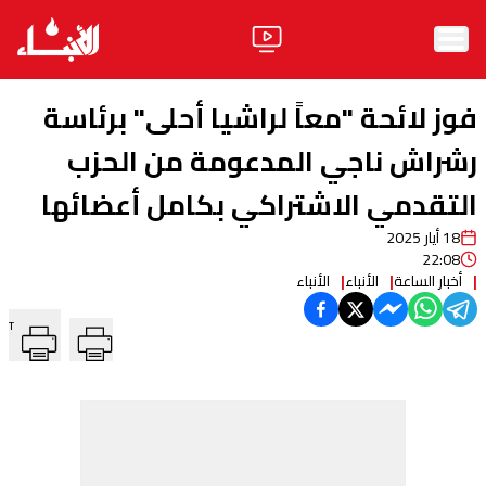
الرئيسية
فوز لائحة "معاً لراشيا أحلى" برئاسة
الأخبار
رشراش ناجي المدعومة من الحزب
التقدمي الاشتراكي بكامل أعضائها
آراء
18 أيار 2025
فيديو
22:08
أخبار الساعة
الأنباء
الأنباء
مواقف
T
وليد جنبلاط
الحزب
ابحث
ثقافة ومجتمع