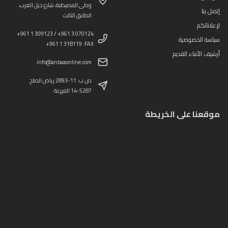
وطى المصيطبة، شارع جبل العرب،
إتصل بنا
الطابق الثالث
لإعلاناتكم
+961 1 309123 / +961 3 070124
سياسة الخصوصية
+961 1 318119 :FAX
أرشيف الأنباء القديم
info@anbaaonline.com
ص.ب: 11-2893 رياض الصلح
14-5287 المزرعة
موقعنا على الخريطة