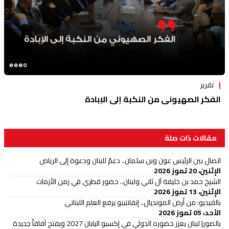
تقرير
الفكر الصهيوني من النكبة إلى الإبادة
مقالات ذات صلة
اتصال بين الرئيس عون وبن سلمان.. دعمٌ للبنان ودعوة إلى الرياض
الإثنين، 20 تموز 2026
الشيخ حمد بن خليفة آل ثاني ولبنان.. حضور قطري في زمن الأزمات
الإثنين، 13 تموز 2026
بالفيديو: من أرض المونديال.. إنفانتينو يرفع العلم اللبناني
الأحد، 05 تموز 2026
بالصور| لبنان يعزز حضوره الدولي في إكسبو اليابان 2027 ويفتح آفاقاً جديدة