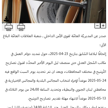
منوعات
T
تعديل دوام مكاتب السجل العدلي ارتباطاً بانتخابات محافظتي لبنان الجن
Article Content
صدر عن المديريّة العامّة لقوى الأمن الداخلي ـ شعبة العلاقات العامّة البلاغ
الآتي:
إلحاقًا لبلاغنا السّابق بتاريخ 23-04-2025، حول تمديد دوام العمل في
مكاتب السّجل العدلي حتى منتصف ليل اليوم الأخير المحدّد لقبول تصاريح
التّرشيح في مختلف المحافظات، وبعد ان تم تحديد يوم السبت الواقع فيه
24-05-2025 موعداً لإجراء انتخاب المجالس البلدية والمجالس الاختيارية في
محافظتي لبنان الجنوبي والنبطية، وتحديد الساعة 24،00 من يوم الثلاثاء في
13-05-2025 موعداً لانتهاء مهلة تقديم تصاريح الترشيح.
ستفتح ابواب مكاتب السجل العدلي حتى السّاعة 24,00 (منتصف الليل) من