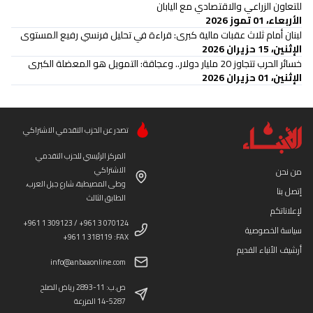
للتعاون الزراعي والاقتصادي مع اليابان
الأربعاء، 01 تموز 2026
لبنان أمام ثلاث عقبات مالية كبرى: قراءة في تحليل فرنسي رفيع المستوى
الإثنين، 15 حزيران 2026
خسائر الحرب تتجاوز 20 مليار دولار.. وعجاقة: التمويل هو المعضلة الكبرى
الإثنين، 01 حزيران 2026
تصدر عن الحزب التقدمي الاشتراكي
المركز الرئيسي للحزب التقدمي
الاشتراكي
من نحن
وطى المصيطبة، شارع جبل العرب،
إتصل بنا
الطابق الثالث
لإعلاناتكم
+961 1 309123 / +961 3 070124
سياسة الخصوصية
+961 1 318119 :FAX
أرشيف الأنباء القديم
info@anbaaonline.com
ص.ب: 11-2893 رياض الصلح
14-5287 المزرعة