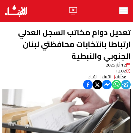
الرئيسية
تعديل دوام مكاتب السجل العدلي
الأخبار
ارتباطاً بانتخابات محافظتي لبنان
الجنوبي والنبطية
آراء
12 أيار 2025
فيديو
12:02
محلّيات
الأنباء
الأنباء
مواقف
وليد جنبلاط
الحزب
ابحث
ثقافة ومجتمع