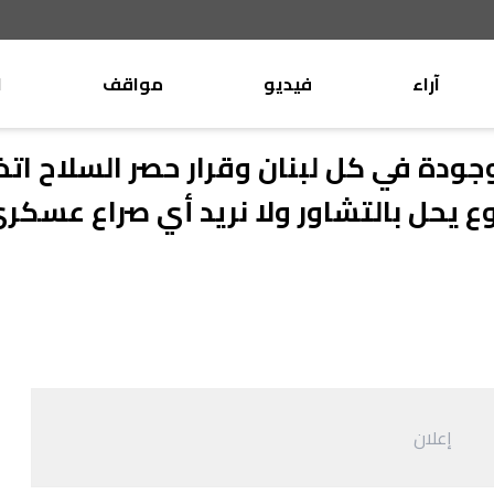
آراء
فيديو
مواقف
ا
موقف
وليد جنبلاط
ودة في كل لبنان وقرار حصر السلاح اتخ
الأنباء
تيمور جنبلاط
يحل بالتشاور ولا نريد أي صراع عسكر
كتّاب
الأنباء
التقدّمي
منبر
مختارات
صحافة
أجنبية
بريد
القرّاء
إعلان