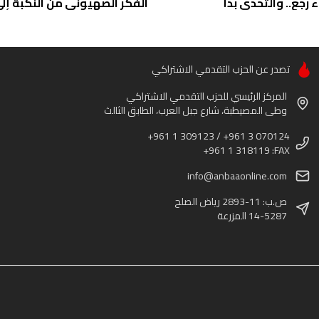
ء رجع.. والتحدي بدأ
الفكر الصهيوني من النكبة إلى 
تصدر عن الحزب التقدمي الاشتراكي
المركز الرئيسي للحزب التقدمي الاشتراكي
وطى المصيطبة، شارع جبل العرب، الطابق الثالث
+961 1 309123 / +961 3 070124
+961 1 318119 :FAX
info@anbaaonline.com
ص.ب: 11-2893 رياض الصلح
14-5287 المزرعة