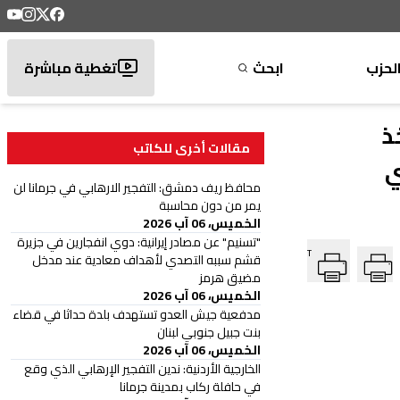
لحزب
ابحث
تغطية مباشرة
ذ
مقالات أخرى للكاتب
ي
محافظ ريف دمشق: التفجير الارهابي في جرمانا لن
يمر من دون محاسبة
الخميس، 06 آب 2026
"تسنيم" عن مصادر إيرانية: دوي انفجارين في جزيرة
T
قشم سببه التصدي لأهداف معادية عند مدخل
مضيق هرمز
الخميس، 06 آب 2026
‏مدفعية جيش العدو تستهدف بلدة حداثا في قضاء
بنت جبيل جنوبي لبنان
الخميس، 06 آب 2026
الخارجية الأردنية: ندين التفجير الإرهابي الذي وقع
في حافلة ركاب بمدينة جرمانا