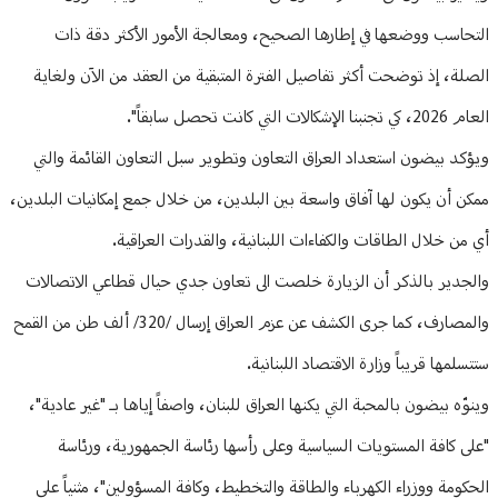
التحاسب ووضعها في إطارها الصحيح، ومعالجة الأمور الأكثر دقة ذات
الصلة، إذ توضحت أكثر تفاصيل الفترة المتبقية من العقد من الآن ولغاية
العام 2026، كي تجنبنا الإشكالات التي كانت تحصل سابقاً".
ويؤكد بيضون استعداد العراق التعاون وتطوير سبل التعاون القائمة والتي
ممكن أن يكون لها آفاق واسعة بين البلدين، من خلال جمع إمكانيات البلدين،
أي من خلال الطاقات والكفاءات اللبنانية، والقدرات العراقية.
والجدير بالذكر أن الزيارة خلصت الى تعاون جدي حيال قطاعي الاتصالات
والمصارف، كما جرى الكشف عن عزم العراق إرسال /320/ ألف طن من القمح
ستتسلمها قريباً وزارة الاقتصاد اللبنانية.
وينوّه بيضون بالمحبة التي يكنها العراق للبنان، واصفاً إياها بـ "غير عادية"،
"على كافة المستويات السياسية وعلى رأسها رئاسة الجمهورية، ورئاسة
الحكومة ووزراء الكهرباء والطاقة والتخطيط، وكافة المسؤولين"، مثنياً على