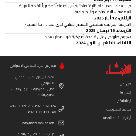
في بغداد... مدير عام "الإقتصاد" يترأس اجتماعاً تحضيرياً للقمة العربية
التنموية – الاقتصادية والاجتماعية
الإثنين، 12 أيار 2025
الخارجية العراقية تستدعي السفير اللبناني لدى بغداد... ما السبب؟
الأربعاء، 16 نيسان 2025
هجوم صاروخي على قاعدة أميركية قرب مطار بغداد
الثلاثاء، 01 تشرين الأول 2024
تصدر عن الحزب التقدمي الاشتراكي
المركز الرئيسي للحزب التقدمي
الاشتراكي
من نحن
وطى المصيطبة، شارع جبل العرب،
إتصل بنا
الطابق الثالث
لإعلاناتكم
+961 1 309123 / +961 3 070124
سياسة الخصوصية
+961 1 318119 :FAX
أرشيف الأنباء القديم
info@anbaaonline.com
ص.ب: 11-2893 رياض الصلح