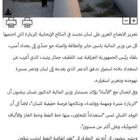
منوعات
T
خطوط نفط وغاز وألياف ضوئية... نتائج واعدة للزيارة اللبنانية إلى بغداد
Article Content
تعزيز الانفتاح العربي على لبنان تجسد في النتائج الإيجابية للزيارة التي اختتمها
كل من وزير المالية ياسين جابر والطاقة والمياه جو صدّي إلى بغداد أمس،
بلقاء رئيس الجمهورية العراقية عبد اللطيف جمال رشيد، الذي أعرب عن
استعداد بلاده استمرار تدفق الدعم الذي يقدمه إلى لبنان ودعم مسيرة
نهوضه وتعزيز استقراره.
وفي اتصال مع "الأنباء" يؤكد مستشار وزير المالية الدكتور غسان بيضون أن
"الزيارة مثمرة ومهمة وواعدة، ونتائجها فرصة حقيقية للبنان"، لافتاً الى أن
الوفد اللبناني لمس "استعداداً للتعاون، منها خط النفط وخط الغاز والألياف
الضوئية، وعلى أكثر من مستوى".
ويشير بيضون الى أنه تم التطرق الى "عقد اتفاقية النفط لترتيب شؤون