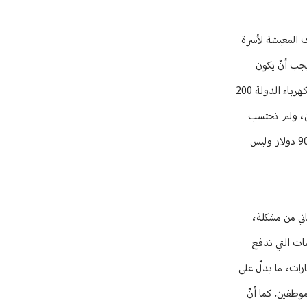
الثاني، فإذا حسبنا كلفة أكلاف المعيشة لأسرة
ياً، والسقف الأعلى 1121 دولاراً، أي متوسط 900 دولار. وبالتالي، يجب أنْ يكون
الحدّ الأدنى اليوم 900 دولار، وذلك بناءً على العوامل التالية: إيجار السكن يتراوح بين 200 و400 دولار، اشتراك المياه ومياه الشرب بين 25 و35 دولاراً، استهلاك كهرباء الدولة 200
ية بين 250 و300 دولار، النقل بالحدّ الأدنى صفيحتيْ بنزين والأقصى 4 صفائح بنزين، ولم نحتسب
كلفة الصحة والاستشفاء، الألبسة والأحذية 20 دولاراً شهرياً، واعتبرنا التعليم في القطاع الرسمي وليس الخاص. هذا يجعلنا نقول بأنّ الحدّ الأدنى يجب أنْ يكون 900 دولار وليس
ملك القدرة لتحمّل هذه الزيادة في حين أنّ 20 في المئة منها تعاني من مشكلة،
سات التي تدفع
ن لديها. الدولة لديها الكثير من الإيرادات من خلال الضريبة المضافة TVA التي تجبي منها ملياراً و200 في حين يجب أنْ تجبي 3 مليارات، ما يدلّ على
ة للموظفين. كما أنّ