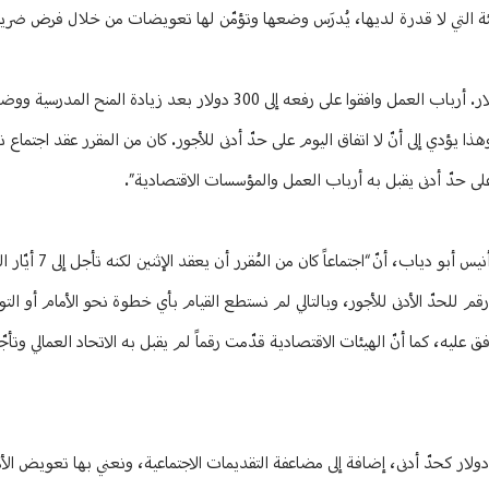
ة من مؤسسات القطاع الخاص باستطاعتها أنْ تدفع، أما الـ 20 في المئة التي لا قدرة لديها، يُدرَس وضعها وتؤمّن لها تعويضات من خلال
ويختم شمس الدين: “يبلغ الحدّ الأدنى للأجور اليوم 18 مليون ليرة أي 200 دولار. أرباب العمل وافقوا على رفعه إلى 300 دو
شة. كما أنّ الاتحاد العمالي العام يطالب بـ 900 دولار لكنه يقبل بـ 500، وهذا يؤدي إلى أنّ لا اتفاق اليوم على حدّ أدنى للأجور. كان من المقرر 
 على حدّ أدنى يقبل به أرباب العمل والمؤسسات الاقتصادية”.
وبدوره، يؤكّد الخبير الاقتصادي وعضو المجلس ا
قم للحدّ الأدنى للأجور، وبالتالي لم نستطع القيام بأي خطوة نحو الأمام أو الت
افق عليه، كما أنّ الهيئات الاقتصادية قدّمت رقماً لم يقبل به الاتحاد العمالي وتأ
شير أبو دياب لـ “نداء الوطن”، إلى أنّ “الهيئات الاقتصادية اقترحت مبلغ 300 دولار كحدّ أدنى، إضافة إلى مضاعفة التقديمات الاجتماعية، ونعني ب