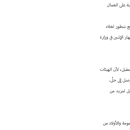
 فرض ضريبة على العمال
لار بعد زيادة المنح المدرسية ووضع شطور لغلاء
عقد اجتماع نهار الإثنين في وزارة
لاقتصادي والاجتماعي والبيئي أنيس أبو دياب، أنّ “اجتماعاً كان من المُقرر أن يعقد الإثنين لكنه تأجل إلى 7 أيّار المقبل، لأن الهيئات
وصل إلى حلّ.
جّل لمزيد من
ها تعويض الأمومة والأولاد من