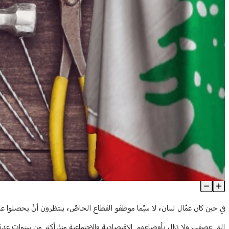
عيديّة العمّال مؤجّلة… انتظروا 7 أيّار
Article Content
في حين كان عمّال لبنان، لا سيّما موظفو القطاع الخاصّ، ينتظرون أنْ يحصلوا على
التي عصفت ولا تزال بأوضاعهم الاقتصادية والاجتماعية منذ أكثر من سنوات عدة، 