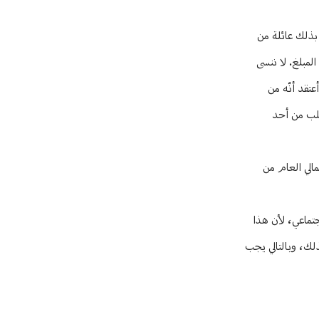
 لعائلة مؤلفة من أربعة أفراد لا تقلّ عن 50 مليوناً أي نحو 550 دولاراً، وأعني بذلك عائلة من
لمبلغ. لا ننسى
عتقد أنّه من
طلب من أحد
مالي العام من
جتماعي، لأن هذا
بذلك، وبالتالي يجب