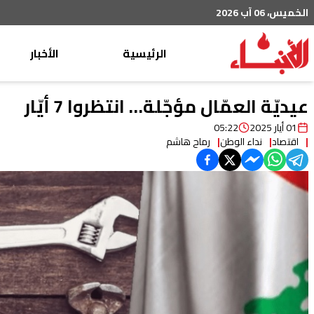
الخميس، 06 آب 2026
الرئيسية
الأخبار
محليات
عيديّة العمّال مؤجّلة… انتظروا 7 أيّار
عربي دولي
01 أيار 2025
05:22
اقتصاد
نداء الوطن
رماح هاشم
إقتصاد
خاص
رياضة
من لبنان
ثقافة ومجتمع
منوعات