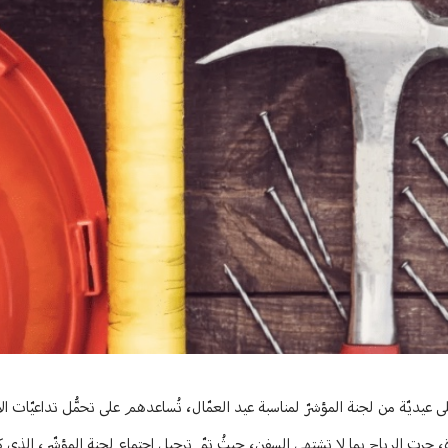
 عيديّة من لجنة المؤشرّ لمناسبة عيد العمّال، تُساعدهم على تحمُّل تداعيّات الأز
جرت الرياح بما لا تشتهي السفن، حيثُ تمّ ترحيل اجتماع لجنة المؤشّر، الذي كان