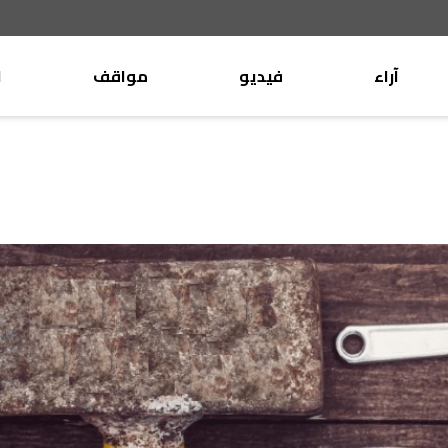
آراء
فيديو
مواقف
ا
موقف
وليد جنبلاط
الأنباء
تيمور جنبلاط
كتّاب
الأنباء
التقدّمي
منبر
مختارات
صحافة
أجنبية
بريد
القرّاء