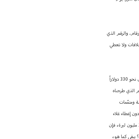
أرقام. والرقم الذي
خلافات ولا تعطي
عن الرقم التقريبي الذي من المُمكن أن يصل إليه الطرفان، يُجيب الأسمر: “لا يمكن أنْ أحدّد لكن يُمكن أنْ أقول بأنه طُرِح مبلغ 27 مليون ليرة لبنانية أي ما يُعادل نحو 330 دولاراً
 ثم حواراً حول الرقم الذي طرحناه
معيشة ومتمّمات
ون إعطاء غلاء
معيشة، وهذا ما يؤدّي إلى عدم توازن مالي وإداري في المؤسسات. فعلى سبيل المثال، إذا كان راتب الموظف 18 مليون ليرة (الحد الأدنى الحالي)، وتم رفعه إلى 27 مليون ليرة، فإن
اً. وفي هذه الحالة، كيف يمكن التعامل مع راتب الموظف الذي يتقاضى 27 مليون ليرة؟ يبقى كما هو،