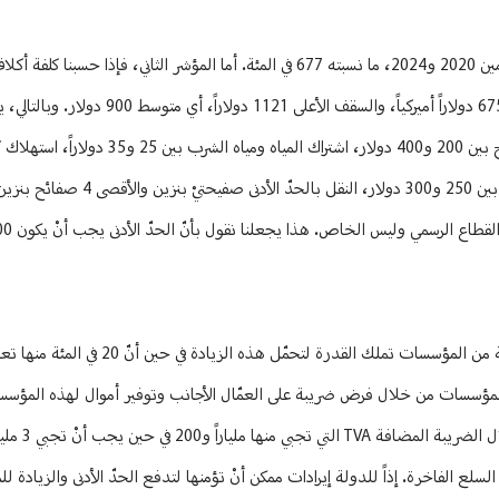
يضيف: “بالنسبة للمؤشر الأول، وتبعاً للإحصاء المركزي، بلغ التضخم بين العامين 2020 و2024، ما نسبته 677 في المئة. أما المؤشر 
لبنانية تتألف من أربعة أفراد، فإن الحدّ الأدنى يتراوح بين سقفيْن: السقف الأول 675 دولاراً أميرك
كيلووات 45 دولاراً واشتراك المولد 75 دولاراً، كلفة السلّة الغذائية والاستهلاك
أما عن قدرة المؤسسات، فيعتبر شمس الدين أنّ الدراسات تقول أن 80 في المئة من المؤسسات ت
ه المؤسسات من خلال فرض ضريبة على العمّال الأجانب وتوفير أموال لهذه المؤس
للعمال اللبنانيين الذين يعملو
 البحريّة والضريبة على السلع الفاخرة. إذاً للدولة إيرادات ممكن أنْ تؤمنها لتدفع الحدّ الأدنى والزياد