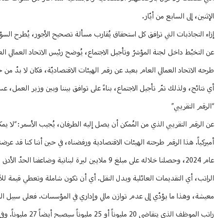
الإثنين، إلى السابع من أيّار.
إزاء التجاذبات التي ترافق كل استحقاق يُقارب مسألة تصحيح الأجور، يُطرح ال
عن التخبّط داخل لجنة المؤشرّ وتأجيل الاجتماع، يُوضح رئيس الاتحاد العمالي العا
طرحه الاتحاد العمالي العام بعيد عن رقم الهيئات الاقتصاديّة، فكان لا بدّ م
أي نتائج، ولذلك تمّ تأجيل الاجتماع، بناءً على توافق بيننا وبين وزير العمل، عسى أنْ نصل إل
“الرقم التقريبي”
عام 2024، وحصلنا خلاله على مبلغ 9 ملايين ليرة لبنا
الراتب، أي التقديمات العائلية وبدل النقل. أي أن تكون شاملة وتعطي قيمة للأ