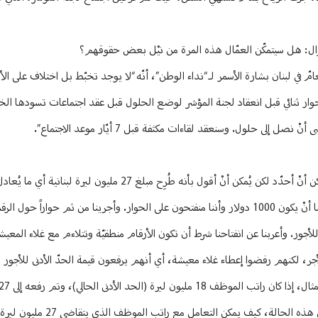
سؤال: هل سيتمكّن العمّال هذه المرة من نيْل بعض حقوقهم؟
مّ في لبنان بشارة الأسمر لـ “نداء الوطن”، أنّه “لا يوجد تخبّط بل اختلاف على ال
ن حوار ثنائي قبل انعقاد لجنة المؤشر لوضع الحلول قبل عقد اجتماعات تسودها ال
ى حلول. وسنعقد لقاءات مكثفة قبل 7 أيّار موعد الاجتماع”.
أميركياً. هذا الرقم طرحته الهيئات الاقتصادية ورفضناه، في حين أننا كنا قد عرضنا أنْ يكون 1000 دولار وأننا منفتحون على الحوار. وأجرينا من
نية وضاعفنا الحدّ الأدنى للأجور. وأعربنا عن انفتاحنا شرط أن تكون الأرقام منطقيّة وتتلاءم مع غلاء ال
جر، لكنهم رفضوا إعطاء غلاء معيشة، أي أنهم يرفعون قيمة الحدّ الأدنى للأجور د
راتب الموظف الذي يتقاضى 20 مليوناً أو 25 مليوناً سيصبح أيضاً 27 مليون