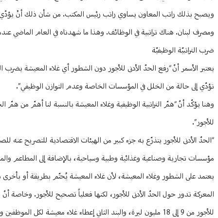
ويصبح بذلك راتب المعاون يساوي راتب رئيس المكتب. من شأن ذلك أنْ يؤدّي إل
ومصرف لبنان. هناك تراتبية في الوظائف. وهذا ما شهدناه في العام الماضي عندم
ضرب التراتبيّة الوظيفيّة
يعتبر الأسمر أنّ “رفع الحدّ الأدنى للأجور دون الشطور أي غلاء المعيشة يضرب الت
تؤدّي إلى حالة من الخلل في المؤسسات الخاصة وعدم التوازن الوظيفي”.
للأجور”.
“الحدّ الأدنى للأجور يتذرّع به جزء كبير من الهيئات الاقتصادية للتصريح عنه للص
يعتمد على الشطور وغلاء المعيشة، لأن غلاء المعيشة يُحتّم بطريقة أو بأخرى ت
للأجور من 9 إلى 18 مليون ليرة، والبند الثاني إعطاء غلاء معيشة لكل