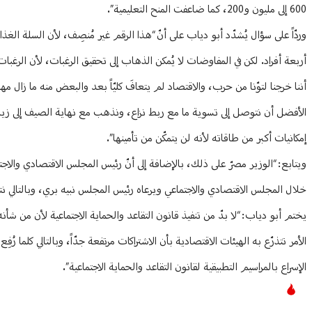
600 إلى مليون و200، كما ضاعفت المنح التعليمية”.
أربعة أفراد. لكن في المفاوضات لا يُمكن الذهاب إلى تحقيق الرغبات، لأن الرغبا
أننا خرجنا لتوّنا من حرب، والاقتصاد لم يتعافَ كليّاً بعد والبعض منه ما زال مه
الأفضل أن نتوصل إلى تسوية ما مع ربط نزاع، ونذهب مع نهاية الصيف إلى زيادة
إمكانيات أكبر من طاقاته لأنه لن يتمكّن من تأمينها”.
ويتابع: “الوزير مصرّ على ذلك، بالإضافة إلى أنّ رئيس المجلس الاقتصادي والا
خلال المجلس الاقتصادي والاجتماعي ويرعاه رئيس المجلس نبيه بري، وبالتالي نت
يختم أبو دياب: “لا بدّ من تنفيذ قانون التقاعد والحماية الاجتماعية لأن من شأ
الأمر تتذرّع به الهيئات الاقتصادية بأن الاشتراكات مرتفعة جدّاً، وبالتالي كلما 
الإسراع بالمراسيم التطبيقية لقانون التقاعد والحماية الاجتماعية”.