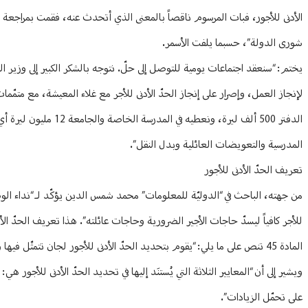
الأدنى للأجور، فبات المرسوم ناقصاً بالمعنى الذي أتحدث عنه، فقمت بمرا
شورى الدولة”، حسبما يلفت الأسمر.
يختم: “سنعقد اجتماعات يومية للتوصل إلى حلّ. نتوجه بالشكر الكبير إلى وزير 
المدرسية والتعويضات العائلية وبدل النقل”.
تعريف الحدّ الأدنى للأجور
للأجر كافياً ليسدّ حاجات الأجير الضرورية وحاجات عائلته”. هذا تعريف الحدّ الأ
المادة 45 تنص على ما يلي: “يقوم بتحديد الحدّ الأدنى للأجور لجان تتمثّل فيها وزارة العمل وأرباب العمل والأجراء. ويُعاد الحدّ الأدنى للأجور كلما دعت الظروف الاقتصادية لذلك”.
ويشير إلى أن “المعايير الثلاثة التي يُستنَد إليها في تحديد الحدّ الأدنى للأجور
على تحمّل الزيادات”.