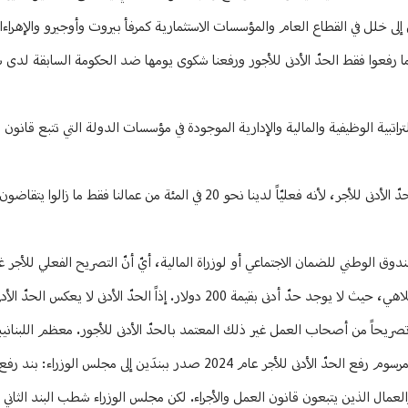
ى خلل في القطاع العام والمؤسسات الاستثمارية كمرفأ بيروت وأوجيرو والإهراء
ا رفعوا فقط الحدّ الأدنى للأجور ورفعنا شكوى يومها ضد الحكومة السابقة لدى 
راتبية الوظيفية والمالية والإدارية الموجودة في مؤسسات الدولة التي تتبع قانون ا
وهنا يؤكّد أنّ “همّ التراتبية الوظيفية وغلاء المعيشة بالنسبة لنا أهمّ من همّ الحدّ الأدنى للأجر، لأنه فعليّاً لدينا نحو 20 في المئة من عم
ندوق الوطني للضمان الاجتماعي أو لوزراة المالية، أيّ أنّ التصريح الفعلي للأجر غ
مؤسسات تجارية وصناعية وغذائية وطبية وسياحية، بالإضافة إلى المطاعم والملاهي، حيث لا يوجد حدّ أدنى بقيمة 200 دولار. إذاً ا
صريحاً من أصحاب العمل غير ذلك المعتمد بالحدّ الأدنى للأجور. معظم اللبناني
المعركة تدور حول الحدّ الأدنى للأجور، لكنها فعلياً تصحيح للأجور. وخاصة أنّ مرسوم رفع الحدّ الأدنى للأجر عام 2024 صدر ببندَين إل
 الموظفين والعمال الذين يتبعون قانون العمل والأجراء. لكن مجلس الوزراء شطب البند الثاني