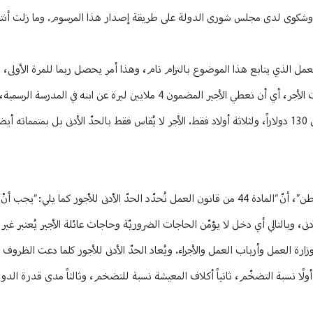
جعة وشكوى لدى مجلس شورى الدولة على طريقة إصدار هذا المرسوم. وما زلت أن
العمل الذي يتابع هذا الموضوع بالتزام تام، وهذا أمر يحصل ربما للمرة الأولى،
لإنجاز العمل، وإصرار على إنجاز الحدّ الأدنى للأجر مع غلاء المعيشة، مع متمّمات الأجر، أي أن نعطي الأجير المضمون 4 ملايين 
الدفتر 500 ألف ليرة، ونعطيه في المدرسة الخاصة والجامعة 12 مليون ليرة أي 130 دولاراً، ولثلاثة أولاد فقط. الأجر لا يُقاس فقط بالحدّ الأدنى بل بمت
من جهته، الباحث في “الدوليّة للمعلومات” محمد شمس الدين يؤكّد لـ “نداء الوطن”، أنّ “المادة 44 من قانون العمل تُحدّد الحدّ الأدنى للأجور
دنى، وبالتالي أي دخل لا يؤمّن الحاجات الضروريّة وحاجات عائلة الأجير يُعتبر غي
 هي: أولًا نسبة التضخّم، ثانياً أكلاف المعيشة نسبة للتضخم، وثالثاً مدى قدرة ال