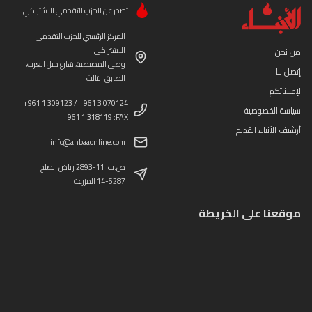
تصدر عن الحزب التقدمي الاشتراكي
المركز الرئيسي للحزب التقدمي
الاشتراكي
من نحن
وطى المصيطبة، شارع جبل العرب،
إتصل بنا
الطابق الثالث
لإعلاناتكم
+961 1 309123 / +961 3 070124
سياسة الخصوصية
+961 1 318119 :FAX
أرشيف الأنباء القديم
info@anbaaonline.com
ص.ب: 11-2893 رياض الصلح
14-5287 المزرعة
موقعنا على الخريطة