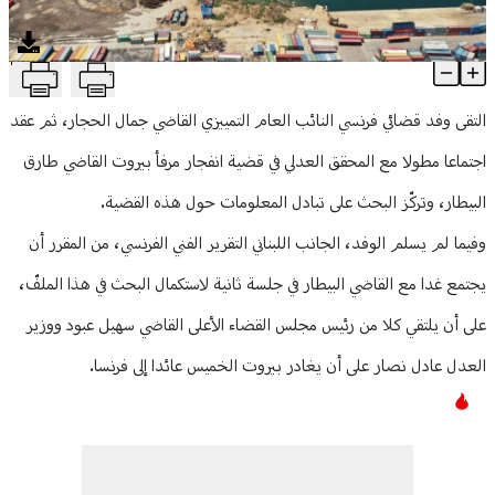
منوعات
T
الوفد القضائي الفرنسي التقى البيطار... وجلسة ثانية غداً
Article Content
التقى وفد قضائي فرنسي النائب العام التمييزي القاضي جمال الحجار، ثم عقد
اجتماعا مطولا مع المحقق العدلي في قضية انفجار مرفأ بيروت القاضي طارق
البيطار، وتركّز البحث على تبادل المعلومات حول هذه القضية.
وفيما لم يسلم الوفد، الجانب اللبناني التقرير الفني الفرنسي، من المقرر أن
يجتمع غدا مع القاضي البيطار في جلسة ثانية لاستكمال البحث في هذا الملفّ،
على أن يلتقي كلا من رئيس مجلس القضاء الأعلى القاضي سهيل عبود ووزير
العدل عادل نصار على أن يغادر بيروت الخميس عائدا إلى فرنسا.