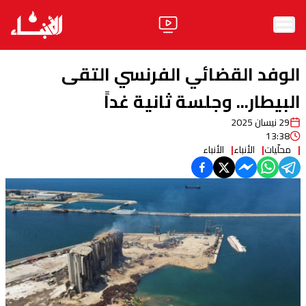
الرئيسية
الوفد القضائي الفرنسي التقى
الأخبار
البيطار... وجلسة ثانية غداً
29 نيسان 2025
آراء
13:38
محلّيات
الأنباء
الأنباء
فيديو
مواقف
وليد جنبلاط
الحزب
ابحث
ثقافة ومجتمع