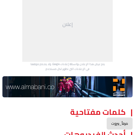
إعلان
يتم عرض هذا الإعلان بواسطة إعلانات Google، ولا يتحكم موقعنا
في الإعلانات التي تظهر لكل مستخدم.
Advertisement Section
كلمات مفتاحية
مرفأ_بيروت
أحدث الفيديوهات