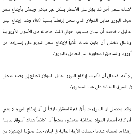
"هناك عنصر آخر قد يؤثر على الأسعار بشكل غير مباشر ويتمثّل بأرتفاع سعر
صرف اليورو مقابل الدولار الذي سجل إرتفاعاً بنسبة 8%، وهذا إرتفاع ليس
بقليل، خاصة أن لبنان يستورد حوالي ثلث حاجاته من الأسواق الأوروبية
وبالتالي نخشى أن يكون هناك تأثيراً لإرتفاع سعر اليورو على إستيرادنا من
أوروبا والمناطق المجاورة التي تتعامل باليورو".
إلا أنه لفت الى أن تأثيرات إرتفاع اليورو مقابل الدولار تحتاج إلى وقت لتتجلى
في السوق اللبنانية على هذا المستوى".
واكد بحصلي ان السوق حالياً في فترة استقرار، لافتاً الى أن إرتفاع اليورو لا يعني
أن كافة أسعار المواد الغذائية سترتفع، معتبراً أنه "دائماً هناك أسواق بديلة
وهذا ما لمسناه عندما حصلت الأزمة المالية في لبنان حيث تحوّلنا للإستيراد من