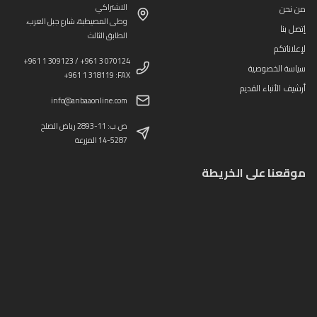
الاشتراكي
من نحن
وطى المصيطبة، شارع جبل العرب،
إتصل بنا
الطابق الثالث
لإعلاناتكم
+961 1 309123 / +961 3 070124
سياسة الخصوصية
+961 1 318119 :FAX
أرشيف الأنباء القديم
info@anbaaonline.com
ص.ب: 11-2893 رياض الصلح
14-5287 المزرعة
موقعنا على الخريطة