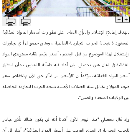
منوعات
T
حرب تجارية عالمية... ماذا عن أسعار المواد الغذائية؟
Article Content
بهدف إطلاع الإعلام والرأي العام على تطورات أسعار المواد الغذائية
المستوردة نتيجة الحرب التجارية العالمية، ومنع حصول أي تجاوزات
وإستغلال لهذا الموضوع من قبل البعض، أصدر رئيس نقابة مستوردي المواد
الغذائية في لبنان هاني بحصلي بيان أعاد فيه طمأنة اللبنانيين بشأن استقرار
أسعار المواد الغذائية، مؤكداً ان "الأسعار لم تتأثر حتى الآن بإنخفاض سعر
صرف الدولار مقابل سلة العملات الأجنبية نتيجة الحرب التجارية الحاصلة
بين الولايات المتحدة والصين".
وإذ قال بحصلي "منذ اليوم الأول أكدنا أنه لن يكون هناك تأثير مباشر
للحرب التجارية في المدى القريب على أسعار المواد الغذائية"، أشار إلى أن