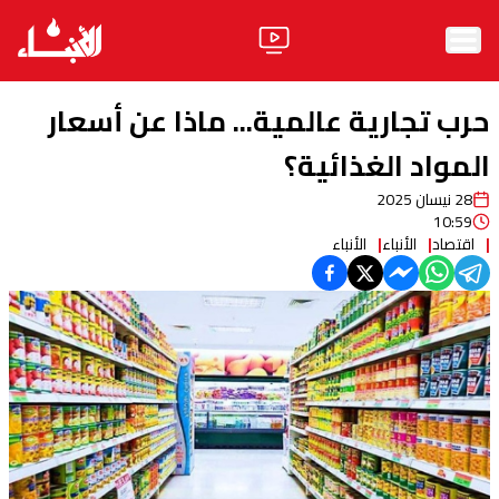
الرئيسية
حرب تجارية عالمية... ماذا عن أسعار
الأخبار
المواد الغذائية؟
28 نيسان 2025
آراء
10:59
اقتصاد
الأنباء
الأنباء
فيديو
مواقف
وليد جنبلاط
الحزب
ابحث
ثقافة ومجتمع