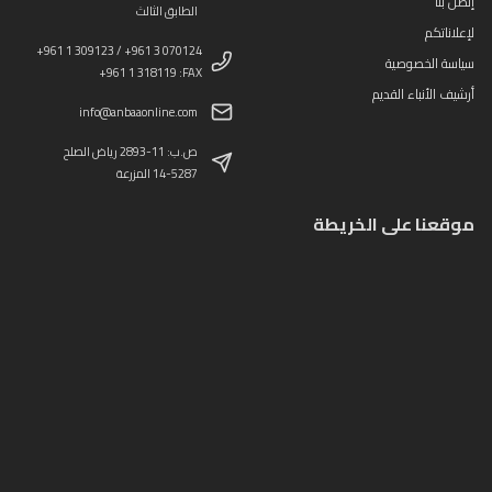
إتصل بنا
الطابق الثالث
لإعلاناتكم
+961 1 309123 / +961 3 070124
سياسة الخصوصية
+961 1 318119 :FAX
أرشيف الأنباء القديم
info@anbaaonline.com
ص.ب: 11-2893 رياض الصلح
14-5287 المزرعة
موقعنا على الخريطة