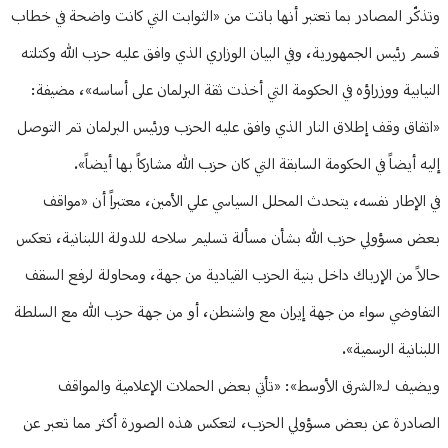
وتذكّر المصادر بما تعتبر أنها باتت من «الثوابت التي كانت واضحة في خطاب
قسم رئيس الجمهورية، وفي البيان الوزاري الذي وافق عليه حزب الله وكتلته
النيابية ووزراؤه في الحكومة التي أخذت ثقة البرلمان على أساسه»، مضيفة:
«اتفاق وقف إطلاق النار الذي وافق عليه الحزب ورئيس البرلمان تم التوصل
إليه أيضاً في الحكومة السابقة التي كان حزب الله مشاركاً بها أيضاً».
في الإطار نفسه، يتحدث المحلل السياسي علي الأمين، معتبراً أن «مواقف
بعض مسؤولي حزب الله بشأن مسألة تسليم سلاحه للدولة اللبنانية، تعكس
حالاً من الإرباك داخل بنية الحزب القيادية من جهة، ومحاولة لرفع السقف
التفاوضي سواء من جهة إيران مع واشنطن، أو من جهة حزب الله مع السلطة
اللبنانية الرسمية».
ويضيف لـ«الشرق الأوسط»: «تأتي بعض الحملات الإعلامية والمواقف
الصادرة عن بعض مسؤولي الحزب، لتعكس هذه الصورة أكثر مما تعبر عن