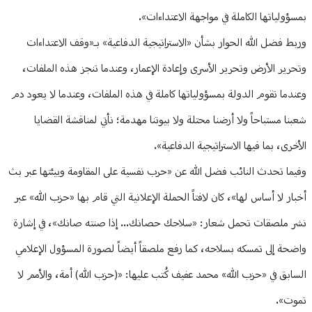
بمسؤولياتها الكاملة في مواجهة الاعتداءات».
وربط فضل الله الحوار بشأن «الاستراتيجية الدفاعية» بـ«وقف الاعتداءات
وتحرير الأرض وتحرير الأسرى وإعادة الإعمار، وعندما تنجز هذه الملفات،
وعندما تقوم الدولة بمسؤولياتها كاملة في هذه الملفات، وعندما لا يعود دم
شعبنا مستباحاً ولا أرضنا محتلة ولا بيوتنا مهدمة؛ نأتي لمناقشة القضايا
الأخرى، بما فيها الاستراتيجية الدفاعية».
وفيما تحدث النائب فضل الله عن «حرب نفسية على المقاومة وبيئتها عبر بث
أخبار لا أساس لها»، كان لافتاً الحملة الإعلانية التي قام بها «حزب الله» عبر
نشر ملصقات تحمل شعار: «سلاحك حصانك... إذا صنته صانك»، في إشارة
واضحة إلى تمسكه بسلاحه، كما رفع ملصقاً أيضاً لصورة المسؤول الإعلامي
السابق في «حزب الله» محمد عفيف كُتب عليها: «(حزب الله) أمة، والأمم لا
تموت».