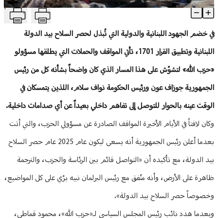
T
رسائل غير واقعيّة إلى بيئة "الحزب"
منوعات
Article Content
في خضم الجهود اللبنانية والدولية التي تُبذل لحصر السلاح بيد الدولة
اللبنانية وتطبيق القرار 1701، تأتي المواقف والحملات التي يطلقها مسؤولو
«حزب الله» لتشوّش على هذا المسار الذي كان واضحاً بشأنه كل من رئيس
الجمهورية جوزاف عون ورئيس الحكومة نواف سلام، اللذين يتمسكان في
الوقت عينه بالحوار للتوصل إلى تفاهم داخلي بعيداً عن أي صدامات داخلية.
وكان لافتاً في الأيام الأخيرة المواقف الصادرة عن مسؤولي الحزب، والتي أتت
بعدما أعلن رئيس الجمهورية أنه يسعى ليكون عام 2025 عام حصر السلاح
بيد الدولة، مع تأكيده أن «التواصل قائم بين الرئاسة والحزب، والترجمة
ظاهرة على الأرض، وأنه متّفق مع رئيس البرلمان نبيه برّي على كل المواضيع،
وخصوصاً حصر السلاح بيد الدولة».
وبعدما هدد نائب رئيس المجلس السياسي لـ«حزب الله»، محمود قماطي،