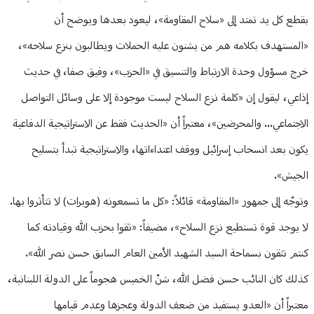
بقطع كل يد تمتد إلى «سلاح المقاومة»، ليعود بعدها ويوضح أن
«المستهدف بكلامه هم من يشنون عليه الحملات ويطالبون بنزع سلاحه»،
خرج مسؤول وحدة الارتباط والتنسيق في «الحزب»، وفيق صفا، في حديث
إذاعي، ليقول إن «كلمة نزع السلاح ليست موجودة إلا على وسائل التواصل
الاجتماعي... والمحرضين»، معتبراً أن «الحديث فقط عن الاستراتيجية الدفاعية
يكون بعد انسحاب إسرائيل ووقف اعتداءاتها، والاستراتيجية تبدأ بتسليح
الجيش».
وتوجّه إلى جمهور «المقاومة» قائلاً: «كل ما تسمعونه (هوبرات) لا تتأثروا بها.
لا يوجد قوة تستطيع نزع السلاح»، مضيفاً: «ثقوا بحزب الله وقيادته كما
كنتم تثقون بسماحة السيد الشهيد الأمين العام السابق حسن نصر الله».
كذلك كان النائب حسن فضل الله، شنّ الخميس هجوماً على الدولة اللبنانية،
معتبراً أن «العدو يستفيد من ضعف الدولة وعجزها وعدم قيامها