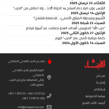
الثلاثاء، 22 نيسان 2025
الرئيس عون: قرار حصر السلاح بيد الدولة اتُّخذ… ولا اعتراض من "الحزب"
الإثنين، 14 نيسان 2025
التّشييع ومرجعيّة الميثاق الأمميّ… للاحتفاظ بالسّلاح؟
السبت، 22 شباط 2025
"حزب الله" للجنوبيين: أهداف العدو تحطمت عند أسوار قراكم
الإثنين، 27 كانون الثاني 2025
كلمة مرتقبة لأمين عام "الحزب" اليوم
السبت، 14 كانون الأول 2024
تصدر عن الحزب التقدمي الاشتراكي
المركز الرئيسي للحزب التقدمي
الاشتراكي
من نحن
وطى المصيطبة، شارع جبل العرب،
إتصل بنا
الطابق الثالث
لإعلاناتكم
+961 1 309123 / +961 3 070124
سياسة الخصوصية
+961 1 318119 :FAX
أرشيف الأنباء القديم
info@anbaaonline.com