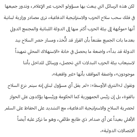
لكن هذه الرسائل التي يبعث بها مسؤولو الحزب عبر الإعلام، وتدور جميعها
في فلك سحب سلاح الحزب والاستراتيجية الدفاعية، ترى مصادر وزارية لبنانية
أنها «موجّهة إلى بيئة الحزب أكثر منها إلى الدولة اللبنانية والمجتمع الدولي
بعدما بات الجميع مقتنعاً بأن القرار قد اتُّخذ، ومسار حصر السلاح بيد
الدولة قد بدأ»، واضعة ما يحصل في خانة «الاستهلاك المحلي تمهيداً
لاستيعاب بيئة الحزب التبدلات التي تحصل، ورسائل للداخل بأننا
موجودون»، واصفة المواقف بأنها «غير واقعية».
وتقول لـ«الشرق الأوسط»: «لم يقل أي مسؤول لبناني إنه سيتم نزع السلاح
بالقوة، بل إن رئيس الجمهورية كما الحكومة ورئيسها يؤكدون على الحوار
لحصرية السلاح والاستراتيجية الدفاعية، مع التشديد على الحفاظ على السلم
الأهلي بعيداً عن أي صدام ذي طابع طائفي، وهو ما تركز عليه أيضاً
الاتصالات الدولية».