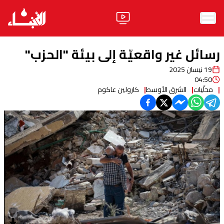
الرئيسية
رسائل غير واقعيّة إلى بيئة "الحزب"
الأخبار
19 نيسان 2025
04:50
آراء
محلّيات
الشرق الأوسط
كارولين عاكوم
فيديو
مواقف
وليد جنبلاط
الحزب
ابحث
ثقافة ومجتمع