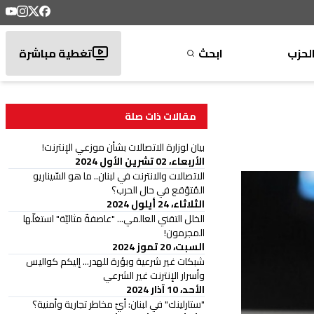
لحزب
ابحث
تغطية مباشرة
مقالات ذات صلة
بيان لوزارة الاتصالات بشأن موزعي الإنترنت!
الأربعاء، 02 تشرين الأول 2024
الاتصالات والانترنت في لبنان.. ما هو السّيناريو
المُتوّقع في حال الحرب؟
الثلاثاء، 24 أيلول 2024
الخلل التقني العالمي... "عاصفةٌ مثاليّة" استغلّها
المجرمون!
السبت، 20 تموز 2024
شبكات غير شرعية وبؤرة للهدر... إليكم كواليس
وأسرار الإنترنت غير الشرعي
الأحد، 10 آذار 2024
"ستارلينك" في لبنان: أيّ مخاطر تجارية وأمنية؟