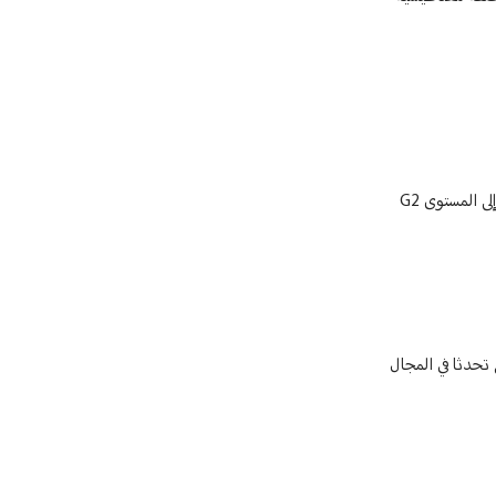
من جانبهم، أفاد باحثو معهد الجيوفيزياء الفلكية في موسكو بأن تأثيرات العاصفة المغناطيسية بدأت تظهر على الأرض منذ اليوم الأربعاء، حيث سُجل وصولها إلى المستوى G2
العواصف إلى 5 درجات وفقا للاضطرابات التي تحدثا في المجال