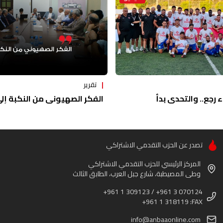
تقرير
ء رجع.. والتحدي بدأ
الفكر الصهيوني من النكبة إلى 
تصدر عن الحزب التقدمي الاشتراكي
المركز الرئيسي للحزب التقدمي الاشتراكي
وطى المصيطبة، شارع جبل العرب، الطابق الثالث
+961 1 309123 / +961 3 070124
+961 1 318119 :FAX
info@anbaaonline.com