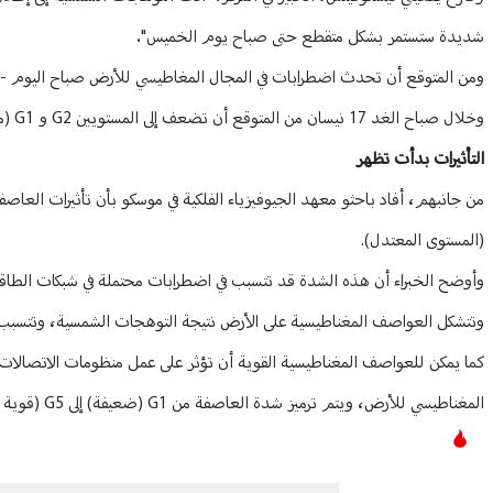
شديدة ستستمر بشكل متقطع حتى صباح يوم الخميس".
ومن المتوقع أن تحدث اضطرابات في المجال المغاطيسي للأرض صباح اليوم - تصل إلى مستويات 
وخلال صباح الغد 17 نيسان من المتوقع أن تضعف إلى المستويين G2 و G1 (معتدل وضعيف)، وفق وكالة "نوفوستي" الروسية.
التأثيرات بدأت تظهر
(المستوى المعتدل).
وأوضح الخبراء أن هذه الشدة قد تتسبب في اضطرابات محتملة في شبكات الطاقة و
وتتشكل العواصف المغناطيسية على الأرض نتيجة التوهجات الشمسية، وتتسبب ب
المغناطيسي للأرض، ويتم ترميز شدة العاصفة من G1 (ضعيفة) إلى G5 (قوية جدا).