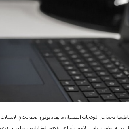
طيسية ناجمة عن التوهجات الشمسية، ما يهدد بوقوع اضطرابات في الاتصالات عال
 سحابتي بلازما وصلتا إلى الأرض وأثرتا على غلافها المغناطيسي، مما تسبب في ع