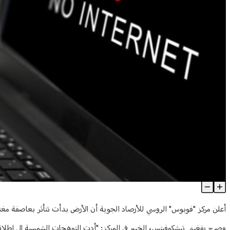
العاصفة المغناطيسية وصلت... هل تنقطع الاتصالات؟
Article Content
أعلن مركز "فوبوس" الروسي للأرصاد الجوية أن الأرض بدأت تتأثر بعاصفة مغنا
وصرح يفغيني تيشكوفيتس، الخبير في المركز: "أدت التوهجات الشمسية إلى إطلاق