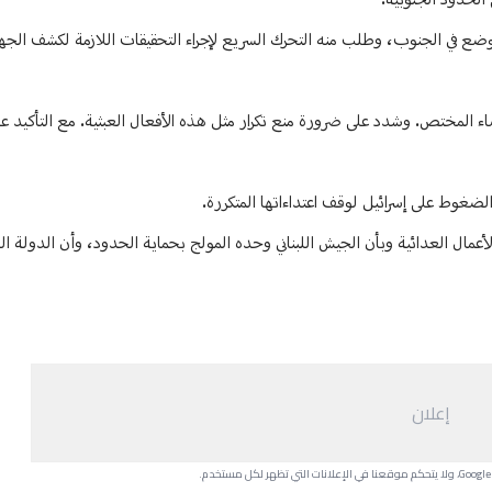
الحدود الجنوبية.
وضع في الجنوب، وطلب منه التحرك السريع لإجراء التحقيقات اللازمة لكشف الجه
ء المختص. وشدد على ضرورة منع تكرار مثل هذه الأفعال العبثية. مع التأكيد 
وط على إسرائيل لوقف اعتداءاتها المتكررة.
 لبنان الكامل بتطبيق القرار ١٧٠١، وبترتيبات وقف الأعمال العدائية وبأن الجيش اللبناني وحده المولج بحماية الحدود، وأن
إعلان