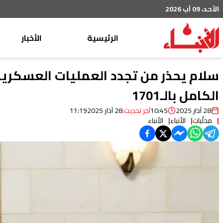
الأحد، 09 آب 2026
الرئيسية
الأخبار
محليات
سلام يحذر من تجدد العمليات العسكرية
عربي دولي
الكامل بالـ1701
إقتصاد
28 آذار 2025
10:45
آخر تحديث:
28 آذار 2025
11:19
محلّيات
الأنباء
الأنباء
خاص
رياضة
من لبنان
ثقافة ومجتمع
منوعات