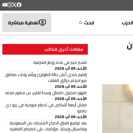
لحزب
ابحث
تغطية مباشرة
ن
مقالات أخرى للكاتب
تفجير كبير في بلدة زوطر الشرقية
الأحد، 09 آب 2026
إقليم كندي أعلن حالة الطوارئ ويأمر بإخلاء مناطق
مع احتدام حرائق الغابات
الأحد، 09 آب 2026
ظهور لمجتبى خامنئي وسط تقارير عن تدهور صحته
الأحد، 09 آب 2026
مقتل أربعة أشخاص في تحطم مروحية في ريو دي
جانيرو
الأحد، 09 آب 2026
بعد توقيع اتفاق الدفاع المشترك بين السعودية
وباكستان وتركيا.. مؤشرات على انضمام القاهرة