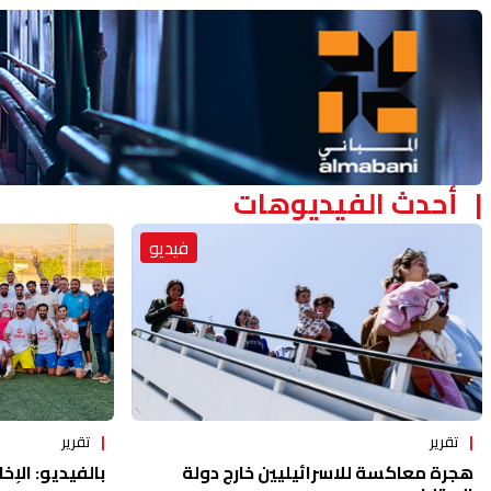
Advertisement Section
أحدث الفيديوهات
فيديو
تقرير
تقرير
هجرة معاكسة للاسرائيليين خارج دولة
بالفيديو: الإخا