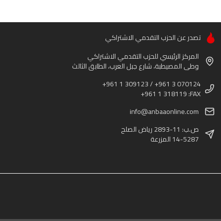
تصدر عن الحزب التقدمي الاشتراكي
المركز الرئيسي للحزب التقدمي الاشتراكي
وطى المصيطبة، شارع جبل العرب، الطابق الثالث
+961 1 309123 / +961 3 070124
+961 1 318119 :FAX
info@anbaaonline.com
ص.ب: 11-2893 رياض الصلح
14-5287 المزرعة