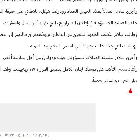
حذّر رئيس مجلس الوزراء نواف سلام مجدداً من تجدد العمليات العسكرية على 
وأجرى سلام اتصالاً بقائد الجيش العماد رودولف هيكل، للاطلاع على حقيقة ال
خلف العملية اللامسؤولة في إطلاق الصواريخ، التي تهدد أمن لبنان واستقراره.
وطالب سلام بتكثيف الجهود للتحري عن الفاعلين وتوقيفهم وإحالتهم إلى القضا
الإجراءات التي يتخذها الجيش اللبناني لحصر السلاح بيد الدولة.
وأجرى سلام سلسلة اتصالات بمسؤولين عرب ودوليين من أجل ممارسة أقصى الضغ
وأعاد سلام التأكيد على تمسك
قرار الحرب والسلم حصراً.
يتم عرض هذا الإعلان بواسطة إعلانات Google، ولا يتحكم موقعنا في الإعلانات التي تظهر لكل مستخدم.