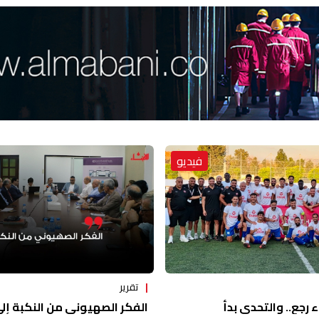
فيديو
تقرير
ء رجع.. والتحدي بدأ
الفكر الصهيوني من النكبة إلى 