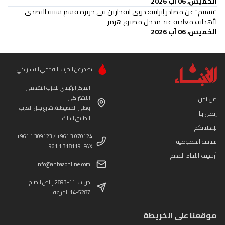
الخميس، 06 آب 2026
"تسنيم" عن مصادر إيرانية: دوي انفجارين في جزيرة قشم سببه التصدي
لأهداف معادية عند مدخل مضيق هرمز
الخميس، 06 آب 2026
تصدر عن الحزب التقدمي الاشتراكي
المركز الرئيسي للحزب التقدمي
الاشتراكي
من نحن
وطى المصيطبة، شارع جبل العرب،
إتصل بنا
الطابق الثالث
لإعلاناتكم
+961 1 309123 / +961 3 070124
سياسة الخصوصية
+961 1 318119 :FAX
أرشيف الأنباء القديم
info@anbaaonline.com
ص.ب: 11-2893 رياض الصلح
14-5287 المزرعة
موقعنا على الخريطة