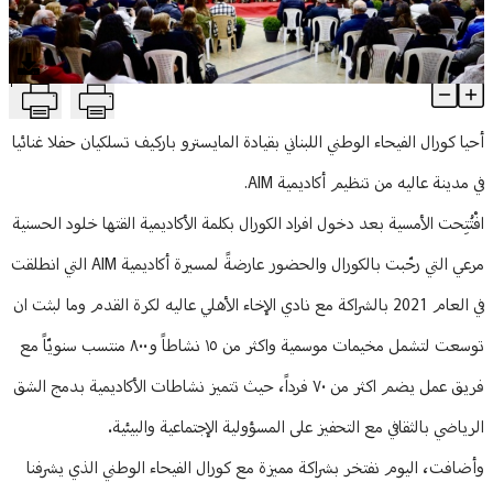
منوعات
T
حفل استثنائي لكورال الفيحاء في عاليه
Article Content
أحيا كورال الفيحاء الوطني اللبناني بقيادة المايسترو باركيف تسلكيان حفلا غنائيا
في مدينة عاليه من تنظيم أكاديمية AIM.
افْتُتِحت الأمسية بعد دخول افراد الكورال بكلمة الأكاديمية القتها خلود الحسنية
مرعي التي رحّبت بالكورال والحضور عارضةً لمسيرة أكاديمية AIM التي انطلقت
في العام 2021 بالشراكة مع نادي الإخاء الأهلي عاليه لكرة القدم وما لبثت ان
توسعت لتشمل مخيمات موسمية واكثر من ١٥ نشاطاً و٨٠٠ منتسب سنويّاً مع
فريق عمل يضم اكثر من ٧٠ فرداً، حيث تتميز نشاطات الأكاديمية بدمج الشق
الرياضي بالثقافي مع التحفيز على المسؤولية الإجتماعية والبيئية.
وأضافت، اليوم نفتخر بشراكة مميزة مع كورال الفيحاء الوطني الذي يشرفنا