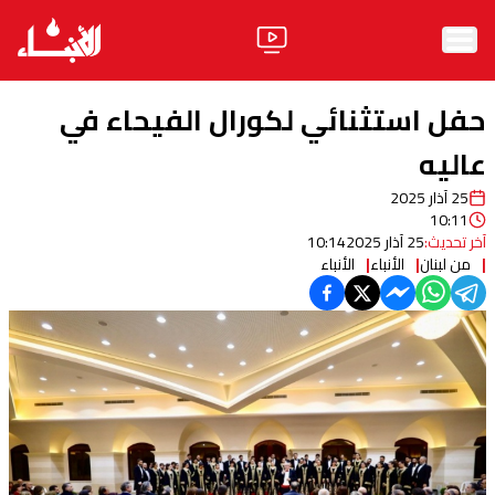
الرئيسية
حفل استثنائي لكورال الفيحاء في
الأخبار
عاليه
25 آذار 2025
آراء
10:11
آخر تحديث:
25 آذار 2025
10:14
فيديو
من لبنان
الأنباء
الأنباء
مواقف
وليد جنبلاط
الحزب
ابحث
ثقافة ومجتمع