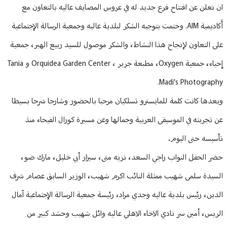
ان نعلن عن افتتاح فرع جديد له في عروس المصايف عاليه بالتعاون مع
أَكاديمية AIM. وختمت بتوجيه الشكر لبلدية عاليه وجمعية الرسالة الإجتماعية
على التعاون لإنجاح هذا النشاط، والشكر موصول للسيد ربيع الهبر، جمعية
إِحياء، جمعية Oxygen، مطبعة جرير ، Orquidea Garden Center و Tania
Madi's Photography.
وبعدها كانت كلمة للمايسترو تسلكيان مرحبا بالحضور وشارحا شرحا بسيطا
عن تجربته في الموسيقى العربية وجمالها وعن مسيرة كورال الفيحاء منذ
تأسيسه حتى اليوم.
حضر الحفل النواب راجي السعد، نزيه متى، سيزار أبي خليل، مارك ضو،
السيدة سلمى شهيب ممثلة النائب اكرم شهيب، الوزير السابق عصام شرف
الدين، رئيس بلدية عاليه وجدي مراد، رئيسة جمعية الرسالة الإجتماعية آمال
الريس، أمين سر نادي الاخاء الاهلي عاليه وائل شهيب وحشد كبير من