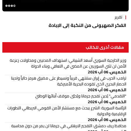
تقرير
الفكر الصهيوني من النكبة إلى الإبادة
مقالات أخرى للكاتب
وزير الخارجية السوري أسعد الشيباني: استهداف المدنيين ومحاولات زعزعة
الأمن لن تثني السوريين عن المضي في التعافي وبناء الدولة
الخميس، 06 آب 2026
ترامب: الحرب في إيران ستنتهي قريباً ونسيطر على مضيق هرمز حالياً ولدينا
الحصار البحري الذي تقوده البحرية الأميركية
الخميس، 06 آب 2026
"التقدمي" يُدين تفجير جرمانا ويُحيّي موقف أبنائها الوطني
الخميس، 06 آب 2026
الرئاسة السورية: الشرع يبحث مع مستشار الأمن القومي البريطاني التطورات
الإقليمية والدولية
الخميس، 06 آب 2026
محافظ ريف دمشق: التفجير الارهابي في جرمانا لن يمر من دون محاسبة