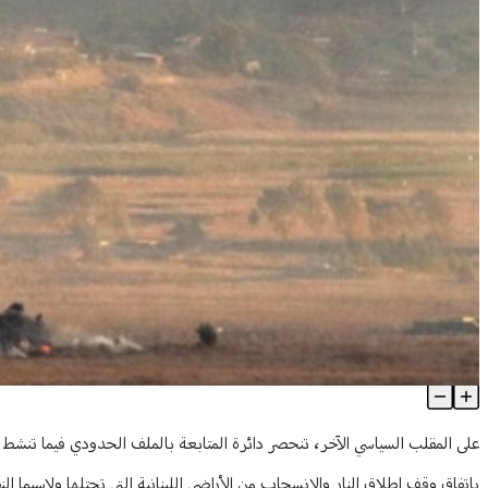
مرحلة انتقالية وجسّ نبض... "لا يوجد دخان من غير نار"
Article Content
باتفاق وقف إطلاق النار والانسحاب من الأراضي اللبنانية التي تحتلها ولاسيما ا