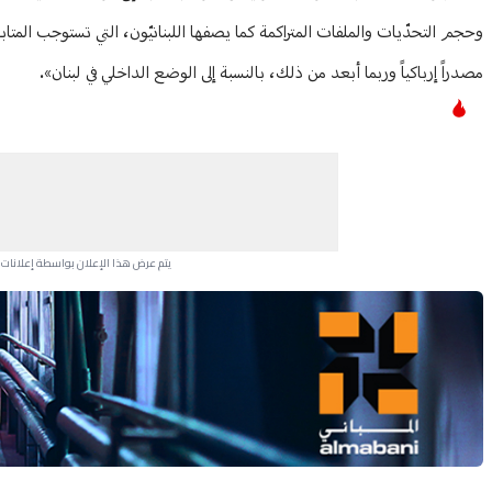
وحجم التحدّيات والملفات المتراكمة كما يصفها اللبنانيّون، التي تستوجب المتا
مصدراً إرباكياً وربما أبعد من ذلك، بالنسبة إلى الوضع الداخلي في لبنان».
يتم عرض هذا الإعلان بواسطة إعلانات Google، ولا يتحكم موقعنا في الإعلانات التي تظهر لكل مستخدم.
Advertisement Section