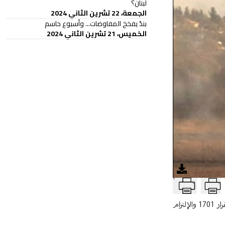
لبنان؟
الجمعة، 22 تشرين الثاني 2024
بندٌ يفخخ المفاوضات... وأسبوع حاسم
الخميس، 21 تشرين الثاني 2024
T
على المقلب السياسي الآخر، تنحصر دائرة المتابعة بالملف الحدودي فيما تنشط الديبلوماسية اللبنانية على مختلف الخطوط الدولية لحمل إسرائيل على احترام القرار 1701 والإلتزام