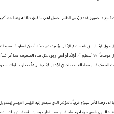
دشة مع «الجمهورية»: «إنّ من الظلم تحميل لبنان ما فوق طاقاته وهذا خطأ كبير...
حول الأخبار التي تلاحقت في الأيام الأخيرة، عن توجّه أميركي لممارسة ضغوط ع
 موضحاً: «لا أستطيع أن أؤكّد أو أنفي وجود مثل هذه الضغوط، هذا أمر تُسأل
الأحداث العسكرية الواسعة التي حصلت في الأشهر الأخيرة، وبدأ يخطو خطوات ملحو
ا له، وهذا الأمر سيتوّج قريباً بالمؤتمر الذي سيدعو إليه الرئيس الفرنسي إيمانو
 أنّ هذه الدول تلمس حراجة وحساسية الوضع اللبناني، وتدرك طبيعة التوازنات الدا