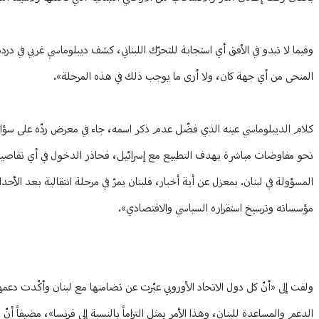
وفيما لا تبدو في الأفق أي استجابة للتحرّك اللبناني، كشف ديبلوماسي غربي في در
المنحى من أي جهة كان، ولا أرى ما يوجب ذلك في هذه المرحلة».
كلام الديبلوماسي عينه الذي فضّل عدم ذكر اسمه، جاء في معرض ردّه على سؤال 
نحو مفاوضات مباشرة بهدف التطبيع مع إسرائيل، فحاذر الدخول في أي تفاصيل
المسؤولة في لبنان. بمعزل عن أية أخبار، فلبنان يمرّ في مرحلة انتقالية بعد 
مؤسساته وترسيخ استقراره السياسي والاقتصادي».
ولفت إلى «أنّ كل دول الاتحاد الأوروبي عبّرت عن تضامنها مع لبنان وأكّدت دعمه
الدعم والمساعدة للبنان، وهذا الأمر يمثل التزاماً بالنسبة إلى فرنسا»، مضيفاً