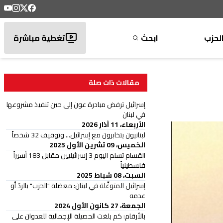
لحزب
ابحث
تغطية مباشرة
مقالات ذات صلة
إسرائيل ترفض مبادرة عون إلى حين تنفيذ مشروعها
في لبنان
الأربعاء، 11 آذار 2026
لبنانيون يتخابرون مع إسرائيل... وتوقيف 32 شخصاً
الخميس، 09 تشرين الأول 2025
القسام تسلم اليوم 3 إسرائيليين مقابل 183 أسيراً
فلسطينياً
السبت، 08 شباط 2025
إسرائيل المتوغِّلة في لبنان: معضلة "الحزب" بالردّ أو
عدمه
الجمعة، 27 كانون الأول 2024
بالأرقام: كم بلغت الحصيلة الإجمالية للعدوان على