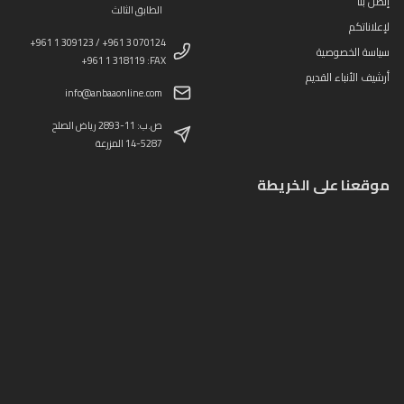
إتصل بنا
الطابق الثالث
لإعلاناتكم
+961 1 309123 / +961 3 070124
سياسة الخصوصية
+961 1 318119 :FAX
أرشيف الأنباء القديم
info@anbaaonline.com
ص.ب: 11-2893 رياض الصلح
14-5287 المزرعة
موقعنا على الخريطة