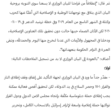
ثم قال: "إنطلاقاً من قراءتنا للبيان الوزاري لا يسعنا سوى التنويه بروحية
البيان الذي يتلاقى مع توجهاتنا الوطنية و الإصلاحية التي أعلنّا عنها كحزب
وكتلة في الشهر التاسع من العام ٢٠١٩ وفي خطة ترشيد الدعم في ١٩ - ١١-
٢٠٢٠ لكن الآذان الصماء حينها حالت دون تحقيق تلك العناوين الإصلاحية،
ودخلنا في المجهول والأزمات التي عدنا لنخرج منها اليوم والحمدلله، وتبقى
العبرة في التزام الحكومة بتعهداتها".
أضاف: "بالعودة إلى البيان الوزاري لا بد من تسجيل الملاحظات التالية:
اولا:
- مقدّر جداً ما ورد في البيان الوزاري لجهة التأكيد على إتفاق وقف إطلاق النار
والقرار ١٧٠١ وحصر السلاح في يد الدولة، لكن لتحقيق أقصى فعالية ممكنة
يجب إطلاق حملة دبلوماسية مكثّفة بإتجاه مجلس الامن الدولي ودول القرار
تواكبها حملة إعلامية واسعة لإلزام إسرائيل بالانسحاب الكامل، وتحرير