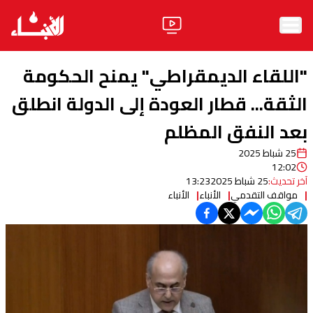
الرئيسية
"اللقاء الديمقراطي" يمنح الحكومة
الأخبار
الثقة... قطار العودة إلى الدولة انطلق
بعد النفق المظلم
آراء
25 شباط 2025
فيديو
12:02
آخر تحديث:
25 شباط 2025
13:23
مواقف
مواقف التقدمي
الأنباء
الأنباء
وليد جنبلاط
الحزب
ابحث
ثقافة ومجتمع