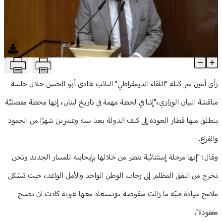
منوعات
T
"اللقاء الديمقراطي" يمنح الحكومة الثقة... قطار العودة إلى الدولة ا
Article Content
رأى أمين سر كتلة "اللقاء الديمقراطي" النائب هادي أبو الحسن خلال جلسة
مناقشة البيان الوزاري،"إننا في لحظة مهمة في تاريخ لبنان، إنها محطة مفصليّة
ينطلق منها قطار العودة إلى كنف الدولة بعد ستة وعشرين شهرًا من الجمود
والفراغ.
وقال: "إنها مرحلة إستثنائية ننظر من خلالها بإيجابية للمسار الجديد ونحن
نخرج من النفق المظلم إلى رحاب الوطن الواحد والأمل الواعد، حيث تتشكل
ملامح سيادة فتيّة ما زالت منقوصة ،وتستعاد معها هوية كادت ان تصبح
مفقودة".