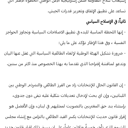
إستيعاب سلاح المقاومة ضمن إستراتيجية الأمن الوطني الخطوة الاهم التي
تساعد على تطبيق الإتفاق وتعزيز قدرات الجيش.
ثانياً: في الإصلاح السياسي
- إنها اللحظة المناسبة للبدء في تطبيق الاصلاحات السياسية وتجاوز الحواجز
النفسية ، وفي هذا الإطار نؤكد على ما يلي:
- ⁠ضرورة تشكيل الهيئة الوطنية لإلغاء الطائفية السياسية التي غفل عنها البيان
وندعو لمناقشة إقتراحنا الذي تقدمنا به بهذا الخصوص منذ اكثر من سنتين.
- ⁠إن القانون الحالي للإنتخابات زاد من الفرز الطائفي والتشرذم الوطني بين
اللبنانيين، وإن اي بحث لإدخال تعديلات شكلية عليه تبقى دون جدوى،
بإستثناء بند حق المغتربين بالتصويت لممثليهم في لبنان، وإن الأفضل هو
إقرار قانون حديث للإنتخابات يكسر القيد الطائفي بالتزامن مع إنشاء مجلس
للشيوخ الذي تأخر خمسةً وثلاثين عاماً، على ان يسبق ذلك إقرار قانون جديد