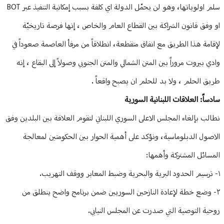
سلم اولوياتها، وهو لن يحمّل الدولة اي كلفة بسبب إمكانية التنفيذ عبر BOT
او وفق قانون الشراكة بين القطاع العام والخاص ، إنها فرصة تاريخيّة
لإقامة هذا الطريق مع انفاق متقطعة، انطلاقاً من مرفأ العاصمة صعوداً في
وادي بيروت مروراً بين المتن الشمالي والمتن الجنوبي وصولاً إلى البقاع ، إنه
طريق الحلم ، ولا بد للحلم ان يصبح واقعاً .
سادساً: العلاقات اللبنانية السورية
نطالب بإلغاء المجلس الاعلى السوري اللبناني لتقوم العلاقة بين البلدين وفق
الاصول الدبلوماسية، ونؤكد على أهمية الحوار بين الحكومتين لمعالجة
المسائل المشتركة وأهمها:
١- ترسيم الحدود البرية والبحرية وضبط المعابر ووقف التهريب.
٢- وضع خطة لإعادة النازحين السوريين ضمن برنامج واضح ينطلق من
روحية التوصية التي صدرت عن المجلس النيابي.