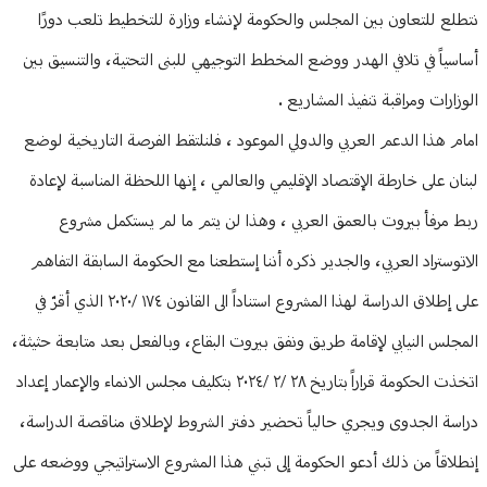
نتطلع للتعاون بين المجلس والحكومة لإنشاء وزارة للتخطيط تلعب دورًا
أساسياً في تلافي الهدر ووضع المخطط التوجيهي للبنى التحتية، والتنسيق بين
الوزارات ومراقبة تنفيذ المشاريع .
امام هذا الدعم العربي والدولي الموعود ، فلنلتقط الفرصة التاريخية لوضع
لبنان على خارطة الإقتصاد الإقليمي والعالمي ، إنها اللحظة المناسبة لإعادة
ربط مرفأ بيروت بالعمق العربي ، وهذا لن يتم ما لم يستكمل مشروع
الاتوستراد العربي، والجدير ذكره أننا إستطعنا مع الحكومة السابقة التفاهم
على إطلاق الدراسة لهذا المشروع استناداً الى القانون ١٧٤ /٢٠٢٠ الذي أقرّ في
المجلس النيابي لإقامة طريق ونفق بيروت البقاع، وبالفعل بعد متابعة حثيثة،
اتخذت الحكومة قراراً بتاريخ ٢٨ /٢ /٢٠٢٤ بتكليف مجلس الانماء والإعمار إعداد
دراسة الجدوى ويجري حالياً تحضير دفتر الشروط لإطلاق مناقصة الدراسة،
إنطلاقاً من ذلك أدعو الحكومة إلى تبني هذا المشروع الاستراتيجي ووضعه على