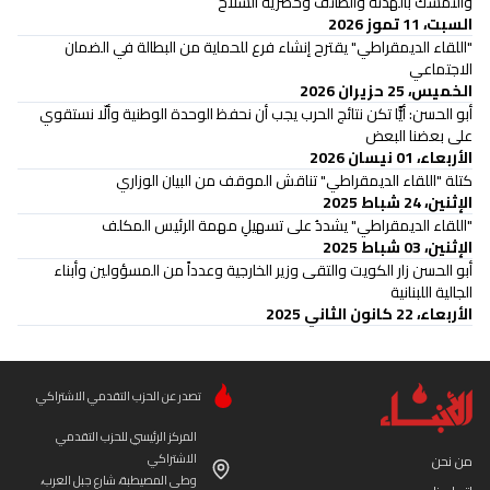
والتمسك بالهدنة والطائف وحصرية السلاح
السبت، 11 تموز 2026
"اللقاء الديمقراطي" يقترح إنشاء فرع للحماية من البطالة في الضمان
الاجتماعي
الخميس، 25 حزيران 2026
أبو الحسن: أيًّا تكن نتائج الحرب يجب أن نحفظ الوحدة الوطنية وألّا نستقوي
على بعضنا البعض
الأربعاء، 01 نيسان 2026
كتلة "اللقاء الديمقراطي" تناقش الموقف من البيان الوزاري
الإثنين، 24 شباط 2025
"اللقاء الديمقراطي" يشددُ على تسهيلِ مهمة الرئيس المكلف
الإثنين، 03 شباط 2025
أبو الحسن زار الكويت والتقى وزير الخارجية وعدداً من المسؤولين وأبناء
الجالية اللبنانية
الأربعاء، 22 كانون الثاني 2025
تصدر عن الحزب التقدمي الاشتراكي
المركز الرئيسي للحزب التقدمي
الاشتراكي
من نحن
وطى المصيطبة، شارع جبل العرب،