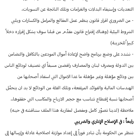
التعديات وإستيفاء البدلات والغرامات وتلك الناتجة عن التسويات.
- من الضروري اقرار قانون ينظم عمل المقالع والمرامل والكسارات ويلبي
الشروط البيئية (وهناك إقتراح قانون مقدّم من قبلنا سوف يشكل إقراره دخلاً
كبيرا ًللخزينة)
- نشدد على وضع برنامج واضح لإعادة أموال المودعين بالتكافل والتضامن
بين الدولة ومصرف لبنان والمصارف رافضين مسبقاً اي تصنيف لودائع الناس
بين ودائع مؤهلة وغير مؤهلة ما عدا الاموال التي استفاد أصحابها من
الهندسات المالية والفوائد المرتفعة، وتلك الفئة من الودائع لا بد ان يتحمّل
أصحابها نسبة إقتطاع تتناسب مع حجم الارباح والمكاسب التي حققوها..
ملاحظة (لدينا تصوّر كامل ومفصل لمقاربة هذا الملف سنناقشه في حينه)
رابعاً : في الإصلاح الإداري والضريبي
ننتظر من الحكومة بأن تبادر فوراً إلى إعداد موازنة اصلاحية عادلة وإرسالها إلى