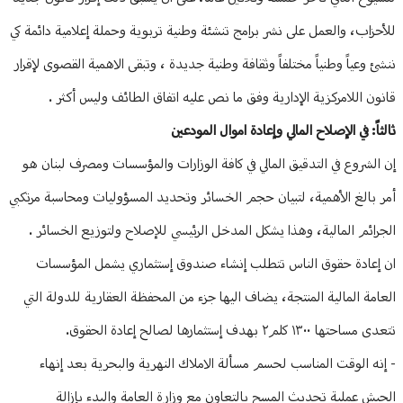
للأحزاب، والعمل على نشر برامج تنشئة وطنية تربوية وحملة إعلامية دائمة كي
ننشئ وعياً وطنياً مختلفاً وثقافة وطنية جديدة ، وتبقى الاهمية القصوى لإقرار
قانون اللامركزية الإدارية وفق ما نص عليه اتفاق الطائف وليس أكثر .
ثالثاً: في الإصلاح المالي وإعادة اموال المودعين
إن الشروع في التدقيق المالي في كافة الوزارات والمؤسسات ومصرف لبنان هو
أمر بالغ الأهمية، لتبيان حجم الخسائر وتحديد المسؤوليات ومحاسبة مرتكبي
الجرائم المالية، وهذا يشكل المدخل الرئيسي للإصلاح ولتوزيع الخسائر .
ان إعادة حقوق الناس تتطلب إنشاء صندوق إستثماري يشمل المؤسسات
العامة المالية المنتجة، يضاف اليها جزء من المحفظة العقارية للدولة التي
تتعدى مساحتها ١٣٠٠ كلم٢ بهدف إستثمارها لصالح إعادة الحقوق.
- إنه الوقت المناسب لحسم مسألة الاملاك النهرية والبحرية بعد إنهاء
الجيش عملية تحديث المسح بالتعاون مع وزارة العامة والبدء بإزالة