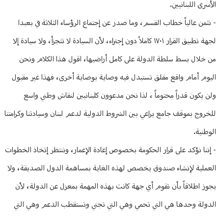
الأسرى اللبنانيين.
- نثمن عالياً خطاب القسم، وما صدر عن إجتماع الرؤساء الثلاثة في بعبدا
لجهة تطبيق القرار ١٧٠١ كاملاً دون إجتزاء، لأن السيادة لا تتجزأ، ولا سيادة إلا
من خلال بسط سلطة الدولة على كامل أراضيها، اقول هذا الكلام ونحن
اليوم أمام واقع مقلق تستبدل فيه وصاية بوصاية أخرى، فهذا غير مقبول
ولن يكون قدراً محتوماً ، لذا نحن مدعوون كلبنانيين لنقاش وطني واسع
للخروج بموقف جامع يراعي بين الشروط الدولية لدعم لبنان وسيادتنا وكرامتنا
الوطنية.
- إننا نؤكد على قرار الحكومة بخصوص إعادة الإعمار، وننتظر إتخاذ الخطوات
العملية لإنشاء صندوق يخصص لهذه الغاية بمساهمة الدول الصديقة، ولا
يجوز اطلاقاً بأن تقوم أي جهة كانت بهذه المهمة بمعزل عن الدولة، لأن
الدولة وحدها هي التي تحمي وهي التي تجني وتستقطب الدعم وهي التي