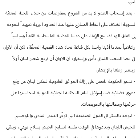
تبني.
- بعد إنسحاب العدو لا بد من الشروع بمفاوضات من خلال اللجنة المعنيّة
لتسوية الخلاف على النقاط المتنازع عليها عند الحدود البرية تمهيداً للعودة
إلى اتفاق الهدنة، مع الإبقاء على دعمنا للقضية الفلسطينية ثقافياً وسياسياً
واعلامياً بعدما أدّينا واجبنا بكل قناعة تجاه هذه القضية المحقّة، لكن آن الأوان
كي يحيا الشعب اللبناني بأمن وإستقرار، آن الاوان أن نرفع شعار لبنان أولاً
وينعم وطننا بالإزدهار.
- ندعو الحكومة للعمل على إزالة العوائق القانونية لتمكين لبنان من رفع
دعوى قضائية ضد إسرائيل امام المحكمة الجنائية الدولية لمحاسبتها على
جرائمها ومطالبتها بالتعويضات.
- نتوجه بالشكر الى الدول الصديقة التي توفّر الدعم المادي واللوجستي
للجيش اللبناني وندعوها في الوقت نفسه لتسليح الجيش بسلاح نوعي، ويبقى