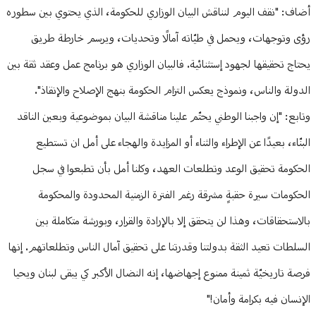
أضاف: "نقف اليوم لنناقش البيان الوزاري للحكومة، الذي يحتوي بين سطوره
رؤى وتوجهات، ويحمل في طيّاته آمالًا وتحديات، ويرسم خارطة طريق
يحتاج تحقيقها لجهود إستثنائية. فالبيان الوزاري هو برنامج عمل وعقد ثقة بين
الدولة والناس، ونموذج يعكس التزام الحكومة بنهج الإصلاح والإنقاذ".
وتابع: "إن واجبنا الوطني يحتّم علينا مناقشة البيان بموضوعية وبعين الناقد
البنّاء، بعيدًا عن الإطراء والثناء أو المزايدة والهجاء على أمل ان تستطيع
الحكومة تحقيق الوعد وتطلعات العهد، وكلنا أمل بأن تطبعوا في سجل
الحكومات سيرة حقبةٍ مشرقة رغم الفترة الزمنية المحدودة والمحكومة
بالاستحقاقات، وهذا لن يتحقق إلا بالإرادة والقرار، وبورشة متكاملة بين
السلطات تعيد الثقة بدولتنا وقدرتنا على تحقيق آمال الناس وتطلعاتهم. إنها
فرصة تاريخيّة ثمينة ممنوع إجهاضها، إنه النضال الأكبر كي يبقى لبنان ويحيا
الإنسان فيه بكرامة وأمان!"