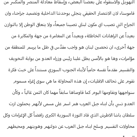
التهويل والاستقواء على بعضنا البعض، وإسقاط معادلة المنتصر والمنكسر من
قاموسنا، لان الانتصار الحقيقي يتجلى بوحدتنا الداخلية وتضميد جراحنا، وان
الجراح التي تصيب اي مكون لبناني تصيبنا جميعاً، ولا يتعافى الوطن إلا بالتوازن
بعيداً عن الراهانات الخاطئة، وبعيداً عن المغامرة من جهة والمكابرة من
جهة أخرى، ان تحصين لبنان هو واجب مقدّس في ظل ما يرسم للمنطقة من
مؤامرات، وها هو بالأمس يطل علينا رئيس وزراء العدو من بوابة التخويف
والتقسيم مقدماً نفسه حامياً لأبناء الجنوب السوري مستنداً على خبث فكرة
تقوم على تحالف الاقليات، إن هذه المحاولة ما هي سوى إغراء مسموم
سنواجهها ونقاومها اليوم كما قاومناها سابقاً مهما كان الثمن غالياً ، وكأن
العدو نسي بأن ابناء جبل العرب هم اسم على مسمى لأنهم يحملون ارث
سلطان باشا الاطرش الذي قاد الثورة السورية الكبرى رافضاً كل الإغراءات وكل
محاولات التقسيم وسلخ ابناء جبل العرب عن دولتهم وهويتهم ومحيطهم