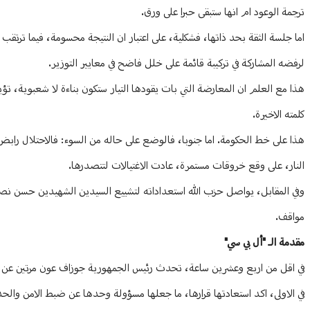
ترجمة الوعود ام انها ستبقى حبرا على ورق.
اما جلسة الثقة بحد ذاتها، فشكلية، على اعتبار ان النتيجة محسومة، فيما ترتق
لرفضه المشاركة في تركيبة قائمة على خلل فاضح في معايير التوزير.
هذا مع العلم ان المعارضة التي بات يقودها التيار ستكون بناءة لا شعبوية،
كلمته الاخيرة.
هذا على خط الحكومة. اما جنوبا، فالوضع على حاله من السوء: فالاحتلال را
النار، على وقع خروقات مستمرة، عادت الاغتيالات لتتصدرها.
وفي المقابل، يواصل حزب الله استعداداته لتشييع السيدين الشهيدين حسن نصر
مواقف.
مقدمة الـ "أل بي سي"
في اقل من اربع وعشرين ساعة، تحدث رئيس الجمهورية جوزاف عون مرتين عن ا
في الاولى، اكد استعادتها قرارها، ما جعلها مسؤولة وحدها عن ضبط الامن والحد