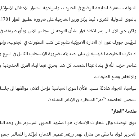
الدولة مستنفرة لمتابعة الوضع في الجنوب، ولمواجهة استمرار الاحتلال الاسرائي
بالقوى الدولية الكبرى، فيما يركز وزير الخارجية على ضرورة تطبيق القرار 1701.
ولكن حتى الان لم يتم اتخاذ قرار بشأن التوجه الى مجلس الامن وبأي طريقة. في ا
للرئيس جوزف عون ان الادارة الاميركية تتابع عن كثب التطورات في الجنوب، وانه
اذ ذكرت الخارجية الفرنسية في بيان اصدرته بضرورة الانسحاب الكامل في اسرع و
عناصر حزب الله في بلدة عيتا الشعب. كل هذا يجري فيما ابناء القرى الحدودية ي
والالغام وفتح الطرقات.
سياسيا، الاجواء هادئة نسبيا. فكأن القوى السياسية تؤجل اعلان مواقفها الى جلسة
ستحمل العاصفة "آدم" المنتظرة في الايام المقبلة؟.
مقدمة "المنار"
فوق الوصف وكل شعارات الافتخار، هو المشهد الجنوبي المرسوم على وجه التاريخ،
التحرير فوق ما تبقى من منازل لهم ورغم عظيم الدمار، ليؤكدوا للعالم اجمع 