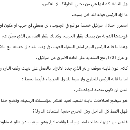
وفي الثانية اكد انها هي من يحمي الطوائف لا العكس.
ما اراد الرئيس قوله للداخل بسيط.
استمرار احتلال اسرائيل خمسة مواقع في الجنوب، لن يعطي اي حزب او مكون ا
فوحدها الدولة من يمسك بقرار الحرب، وكذلك بقرار التفاوض الذي سيأتي عبر ال
وهذا ما قاله الرئيس اليوم امام السفراء العرب، في وقت شدد في حديثه مع مايكل 
والقرار 1701, مع التشديد على اعادة الاسرى من اسرائيل .
كلام عون,قابله موقف والتز الذي جدد الالتزام بالعمل على تثبيت وقف النار، و
اما ما قاله الرئيس للخارج ولا سيما للدول العربية، فأيضا بسيط :
لبنان لن يكون منصة لمهاجمتكم.
هو سيضع اصلاحات قابلة للتنفيذ تعيد ثقتكم بمؤسساته الرسمية، وتضع حدا لس
فهل التقط كل الداخل وكل الخارج حتمية استعادة الدولة؟
فلبنان من دونها، متفلت امنيا وسياسيا واقتصاديا, وهو سيغيب عن طاولة مفاوضات ا