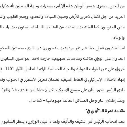
من الجنوب تشرق شمس الوطن هذه الأيام، ومحرابه وجهة المصلين لله شكرا و
المزيد من اجل اكمال تحرير الأرض وصون السيادة والحدود وجمع القلوب والن
مشى الجنوبيون كما البقاعيين والعديد من المناطق اللبنانية، يبحثون بين تراب
والوفاء.
اما الغادرون فعلى حقدهم غير مردوعين. مدحورون عن القرى، مصلتين السلاح الأ
العدوان على الوزاني فكانت رصاصات صهيونية جارحة لاحد المواطنين اللبنانيين.
خروق ع
إنهاء الاحتلال الإسرائيلي في النقاط المتبقية لضمان تعزيز الاستقرار في الجنوب وتطبيق القرار 1701، وضرورة الإسراع في إعادة الأسرى اللبنانيين المعتقلين لدى 
نادى الرئيس بحق لبنان على مسمع الاميركي، لكن لا حياة لمن ينادي، ف” والتز” أك
وقف إطلاق النار وحل المسائل العالقة دبلوماسيا – كما قال.
مقدمة نشرة الـ "أو تي في"
بعد انتخاب الرئيس ثم التكليف والتأليف واعداد البيان الوزاري، ينتظر اللبنان