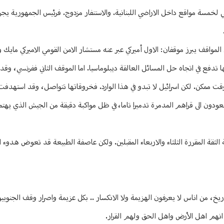
لي لخمسة مواقع داخل الاراضي اللبنانية. والاستنفار مزدوج. فرئيس الجمهورية ي
لمواقف يبرز موقفان: الاول أميركي عبر عنه مستشار الامن القومي الاميركي مايك وا
ا تدفع في اتجاه حل المسائل العالقة ديبلوماسيا. اما الموقف الثاني ففرنسي، وقد
قت ممكن. لكن اسرائيل لا تبدو في هذا الوارد. فخروقاتها تتواصل، وقد استهدفت
عودون الى قراهم المدمرة تدميرا تاما، في ظل مواكبة دقيقة من الجيش الذي يهتم
 الثقة المقررة الثلثاء والاربعاء المقبلين. ولكن عاصفة الطبيعة قد تعوض هدوء ا
 من اناس لا يعرفون الهزيمة ولا الانكسار .. بكل عزيمة واصرار وقف الجنوبيون 
انهم اهل الأرض واهل الحق ولهم القرار.