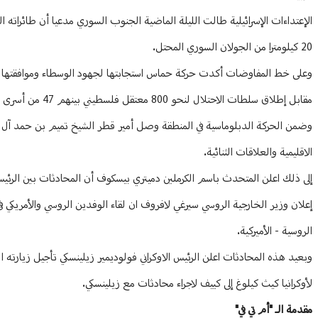
الإعتداءات الإسرائيلية طالت الليلة الماضية الجنوب السوري مدعيا أن طائرا
20 كيلومترا من الجولان السوري المحتل.
وعلى خط المفاوضات أكدت حركة حماس استجابتها لجهود الوسطاء وموافقتها تسل
مقابل إطلاق سلطات الاحتلال لنحو 800 معتقل فلسطيني بينهم 47 من أسرى صفقة شاليط الذين جرى اعادة اعتقالهم ومئات من المعتقلين بعد السابع من اكتوبر.
وضمن الحركة الدبلوماسية في المنطقة وصل أمير قطر الشيخ تميم بن حمد آل ثان
الاقليمية والعلاقات الثنائية.
إلى ذلك اعلن المتحدث باسم الكرملين دميتري بيسكوف أن المحادثات بين الرئيس
إعلان وزير الخارجية الروسي سيرغي لافروف ان لقاء الوفدين الروسي والأمريكي 
الروسية - الأميركية.
وبعيد هذه المحادثات اعلن الرئيس الاوكراني فولوديمير زيلينسكي تأجيل زيارته ا
لأوكرانيا كيث كيلوغ إلى كييف لاجراء محادثات مع زيلينسكي.
مقدمة الـ "أم تي في"