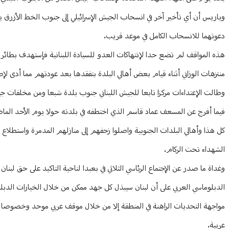
وباريس أن أي تأخير آخر في انسحاب الجيش الإسرائيلي إلى جنوب الخط الأزرق يشكل
دعوتهما للانسحاب الكامل في موعد قريب.
هذه المواقف لم تضع حدا لإنتهاكات العدو للسيادة اللبنانية فإستهدف بطائرة 
منتزهات الوزاني أثناء قيام بعض أهالي البلدة بتفقدها بعد عودتهم مما أدى 
وطالت الإعتداءات مركزا تابعا للجيش اللبناني جنوب بلدة شبعا ومن مخلفات ج
فيما أفرج عن المسعف عماد قاسم الذي اختطفه في بلدته حولا يوم الأحد الم
كل هذا وأهالي البلدات الجنوبية واصلوا زحفهم إلى منازلهم المدمرة واستطلاع ما 
الشهداء تحت الركام.
وغداة ما صدر عن الإجتماع الرئاسي الثلاثي في بعبدا لناحية التاكيد على حق ل
الدبلوماسي العربي على أن لبنان سيبذل كل جهد ممكن من خلال الخيارات الدبلو
مواجهة التحديات الراهنة في المنطقة إلا من خلال موقف عربي موحد وخصوصا ال
عربية.