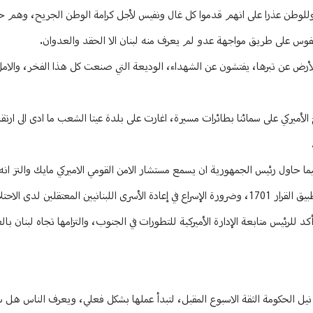
للوطن عذرا على انهم قدموا كل غال ونفيس لأجل كرامة الوطن الجريح، وهم 
فوس على طريق مواجهة عدو لم يعرف منه لبنان الا الحقد والعدوان.
 الأرض عن تبرها، يفتشون عن الشهداء، الوديعة التي صنعت كل هذا الفخر، والام
ميركي على سمائنا بطائرات مسيرة، اغارت على بلدة عيتا الشعب ما ادى الى ارتق
لى عين القوات الدولية واللجنة الخماسية الراعية لتطبيق القرار 1701، فيما حاول رئيس الجمهورية ان يسمع مستشار الامن القومي الاميركي ماي
الاحتلال الإسرائيلي.
د للرئيس متابعة الإدارة الأميركية للتطورات في الجنوب، والتزامها تجاه لبنان با
يون نيل الحكومة الثقة الاسبوع المقبل، لتبدأ عملها بشكل فعلي، ويعرف الناس هل 