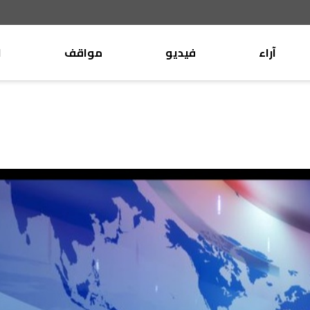
آراء
فيديو
مواقف
ا
موقف
وليد جنبلاط
الأنباء
تيمور جنبلاط
كتّاب
الأنباء
التقدّمي
منبر
مختارات
صحافة
أجنبية
بريد
القرّاء