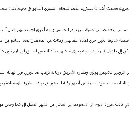
ته الحربية قصفت أهدافا عسكرية تابعة للنظام السوري السابق في محيط بلدة س
يم اربعة جثامين لاسرائيليين يوم الخميس وستة أسرى احياء بينهم اثنان أسرا
ي إلى طهران في زيارة رسمية يجري خلالها محادثات مع المسؤولين الايرانيين تت
 الروسي فلاديمير بوتين ونظيره الأمريكي دونالد ترامب قد تجري قبل نهاية الش
في العاصمة السعودية الرياض أظهر رغبة الطرفين في تهيئة الظروف لاستعادة وتو
لتي كانت مقررة اليوم الى السعودية إلى العاشر من الشهر المقبل الى هذا وصل موف