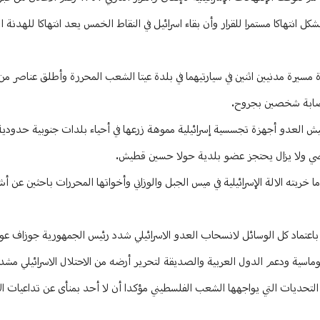
 انتهاكا مستمرا للقرار وأن بقاء اسرائيل في النقاط الخمس يعد انتهاكا للهدنة 
مسيرة مدنيين اثنين في سيارتيهما في بلدة عيتا الشعب المحررة وأطلق عناصر من 
لإصابة شخصين بجروح.
يش العدو أجهزة تجسسية إسرائيلية مموهة زرعها في أحياء بلدات جنوبية حدودية
اضي ولا يزال يحتجز عضو بلدية حولا حسين قطيش.
خربته الالة الإسرائيلية في ميس الجبل والوزاني وأخواتها المحررات باحثين عن أش
بنان باعتماد كل الوسائل لانسحاب العدو الاسرائيلي شدد رئيس الجمهورية جوزاف ع
ماسية ودعم الدول العربية والصديقة لتحرير أرضه من الاحتلال الاسرائيلي مشددا
تحديات التي يواجهها الشعب الفلسطيني مؤكدا أن لا أحد بمنأى عن تداعيات ال