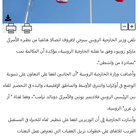
منوعات
T
أول اتصال بين وزيري خارجية أميركا وروسيا.. هذا ما جاء فيه
Article Content
تلقى وزير الخارجية الروسي سيرجي لافروف اتصالا هاتفيا من نظيره الأميركي
ماركو روبيو، وفق ما نقلته الخارجية الروسية، مؤكدة أن المكالمة تمت
"بمبادرة من واشنطن".
وأضافت وزارة الخارجية الروسية "أن الجانبين اتفقا على التعاون على تسوية
الوضع في أوكرانيا والشرق الأوسط والمناطق الإقليمية، والبدء في التحضير للقاء
بين الرئيسين الروسي فلاديمير بوتين والأميركي دونالد ترامب"، وفقا لقناة " آر
تي عربي" الروسية.
وأشارت الخارجية إلى أن الوزيرين اتفقا على تنظيم لقاء للخبراء في المستقبل
القريب للاتفاق على خطوات تزيل العقبات التي تعترض عمل البعثات