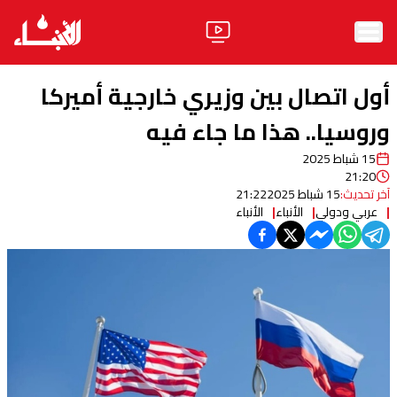
الرئيسية
أول اتصال بين وزيري خارجية أميركا
الأخبار
وروسيا.. هذا ما جاء فيه
15 شباط 2025
آراء
21:20
آخر تحديث:
15 شباط 2025
21:22
فيديو
عربي ودولي
الأنباء
الأنباء
مواقف
وليد جنبلاط
الحزب
ابحث
ثقافة ومجتمع