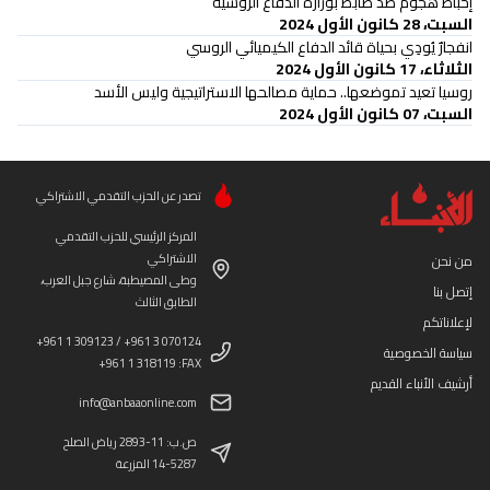
إحباط هجوم ضد ضابط بوزارة الدفاع الروسية
السبت، 28 كانون الأول 2024
انفجارٌ يُودِي بحياة قائد الدفاع الكيميائي الروسي
الثلاثاء، 17 كانون الأول 2024
روسيا تعيد تموضعها.. حماية مصالحها الاستراتيجية وليس الأسد
السبت، 07 كانون الأول 2024
تصدر عن الحزب التقدمي الاشتراكي
المركز الرئيسي للحزب التقدمي
الاشتراكي
من نحن
وطى المصيطبة، شارع جبل العرب،
إتصل بنا
الطابق الثالث
لإعلاناتكم
+961 1 309123 / +961 3 070124
سياسة الخصوصية
+961 1 318119 :FAX
أرشيف الأنباء القديم
info@anbaaonline.com
ص.ب: 11-2893 رياض الصلح
14-5287 المزرعة