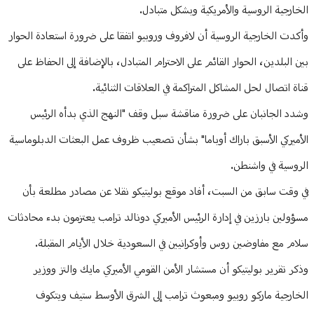
الخارجية الروسية والأمريكية وبشكل متبادل.
وأكدت الخارجية الروسية أن لافروف وروبيو اتفقا على ضرورة استعادة الحوار
بين البلدين، الحوار القائم على الاحترام المتبادل، بالإضافة إلى الحفاظ على
قناة اتصال لحل المشاكل المتراكمة في العلاقات الثنائية.
وشدد الجانبان على ضرورة مناقشة سبل وقف "النهج الذي بدأه الرئيس
الأميركي الأسبق باراك أوباما" بشأن تصعيب ظروف عمل البعثات الدبلوماسية
الروسية في واشنطن.
في وقت سابق من السبت، أفاد موقع بوليتيكو نقلا عن مصادر مطلعة بأن
مسؤولين بارزين في إدارة الرئيس الأميركي دونالد ترامب يعتزمون بدء محادثات
سلام مع مفاوضين روس وأوكرانيين في السعودية خلال الأيام المقبلة.
وذكر تقرير بوليتيكو أن مستشار الأمن القومي الأميركي مايك والتز ووزير
الخارجية ماركو روبيو ومبعوث ترامب إلى الشرق الأوسط ستيف ويتكوف